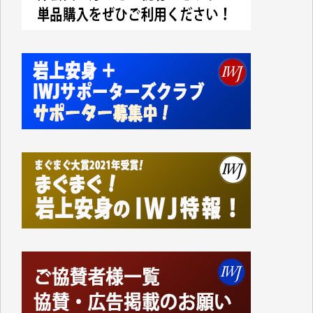
事、そして各界の方々とのインタビューは大袈裟では
なく、極めて重要な知的財産だと思っています。
Windows7の頃はIWJの動画もRealPlayerで録画でき
て、かなりの動画をDVDに焼きこんで保存していま
した。
しかし、それが出来なくなって以降はExcelなどを使
ってハイパーリンクを張り、重要と思われる記事にい
つでも簡単にアクセスできるようにして来ました。し
かし、それができるのもコンテンツがサーバーに保存
されているからこそのことであり、そのサーバーが使
えなくなってしまえば二度と視ることが出来なくなっ
てしまいます。
「何とかしなければ、何とかしてほしい。」と思いな
がらも前述した事情でどうにもならない自分の非力に
歯ぎしりするばかりです。（T.M.様）
いつもまともな報道、ありがとうございます。（新城
靖 様）