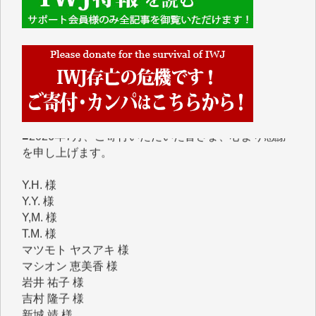
■■■■■■
IWJには、ご寄付・カンパをいただいた方々より、た
くさんの応援のメッセージが届いています。感謝を込
めて、その一部をここにご紹介いたします。
■■■■■■
■2026年7月、ご寄付いただいた皆さま、心より感謝
を申し上げます。
Y.H. 様
Y.Y. 様
Y,M. 様
T.M. 様
マツモト ヤスアキ 様
マシオン 恵美香 様
岩井 祐子 様
吉村 隆子 様
新城 靖 様
青木 要 様