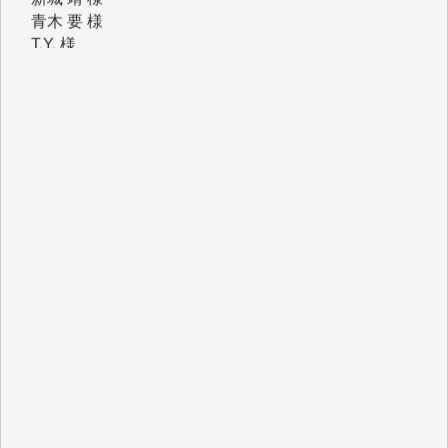
T.Y. 様
K.O. 様
Y.S. 様
Y.N. 様
y.m. 様
R.N. 様
J.M. 様
T.N. 様
Y.T. 様
T.K. 様
ASAKO TAKAESU 様
マシオン恵美香 様
平野智生 様
山本賢二 様
吉住俊昭 様
徳山匡 様
金 盛起 様
塩川 晃平 様
松本益美 様