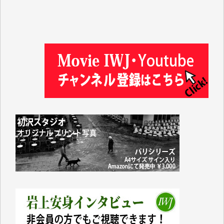
井出 隆太 様
及川昭男 様
岩井祐子 様
藤田英之 様
藤岡比左志 様
井出 隆太 様
小池説夫 様
アオキカナメ 様
諸般の事情によりIWJ会費払えず今は非会員です。市
民側に立つ講演会にIWJのカメラマンをよく拝見して
おります。コンテンツが失われるのはあまりにもった
いない。少しでもお役立てください。（H.O.様）
今日、僅かですがカンパしました。（T.M.様）
今日、僅かですがカンパしました。IWJの危機を乗り
切るには到底及ばない額ですが病気の妻を抱えている
私にとっては精一杯のカンパです。
かねてよりIWJが発してきた膨大な取材記事や解説記