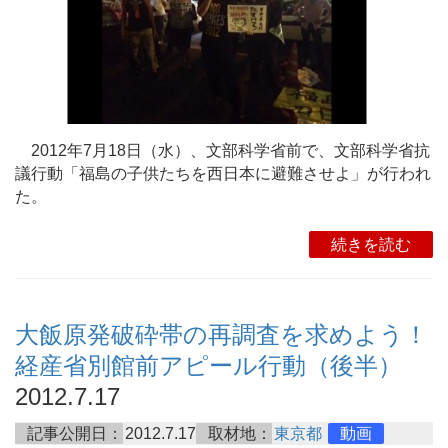
2012年7月18日（水）、文部科学省前で、文部科学省抗
議行動「福島の子供たちを西日本に避難させよ」が行われ
た。
続きを読む
大飯原発破砕帯の再調査を求めよう！
経産省別館前アピール行動（後半）
2012.7.17
記事公開日：
2012.7.17
取材地：
東京都
動画