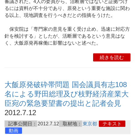
審議された。4人の委員から、活断層ではないと証拠づけ
るには資料が不十分であり、原発という重要な施設に関わ
る以上、現地調査を行うべきだとの指摘をうけた。
保安院は「専門家の意見を重く受け止め、迅速に対応方
針を検討する」としたが、活断層であるという意見はな
く、大飯原発再稼働に影響はないと述べた。
続きを読む
大飯原発破砕帯問題 国会議員有志108
名による野田総理及び枝野経済産業大
臣宛の緊急要望書の提出と記者会見
2012.7.12
記事公開日：
2012.7.12
取材地：
東京都
テキスト
動画