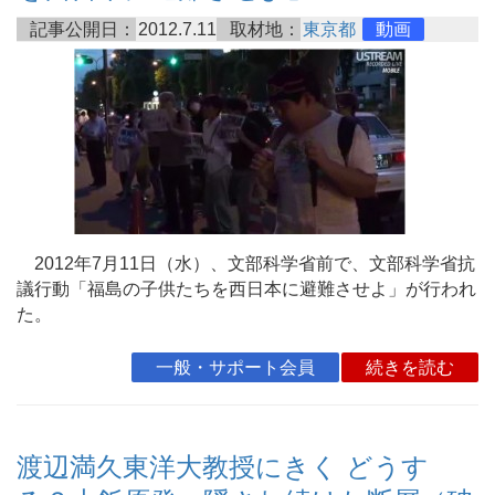
記事公開日：
2012.7.11
取材地：
東京都
動画
2012年7月11日（水）、文部科学省前で、文部科学省抗
議行動「福島の子供たちを西日本に避難させよ」が行われ
た。
一般・サポート会員
続きを読む
渡辺満久東洋大教授にきく どうす