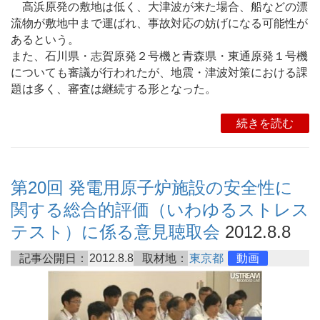
高浜原発の敷地は低く、大津波が来た場合、船などの漂
流物が敷地中まで運ばれ、事故対応の妨げになる可能性が
あるという。
また、石川県・志賀原発２号機と青森県・東通原発１号機
についても審議が行われたが、地震・津波対策における課
題は多く、審査は継続する形となった。
続きを読む
第20回 発電用原子炉施設の安全性に
関する総合的評価（いわゆるストレス
テスト）に係る意見聴取会
2012.8.8
記事公開日：
2012.8.8
取材地：
東京都
動画