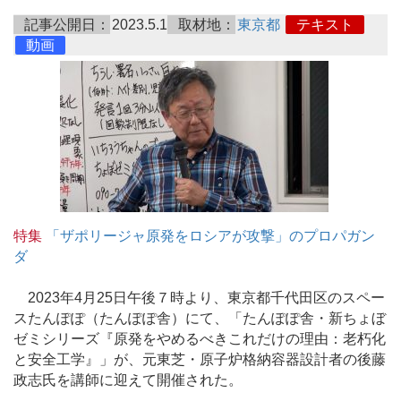
記事公開日：
2023.5.1
取材地：
東京都
テキスト
動画
特集
「ザポリージャ原発をロシアが攻撃」のプロパガン
ダ
2023年4月25日午後７時より、東京都千代田区のスペー
スたんぽぽ（たんぽぽ舎）にて、「たんぽぽ舎・新ちょぼ
ゼミシリーズ『原発をやめるべきこれだけの理由：老朽化
と安全工学』」が、元東芝・原子炉格納容器設計者の後藤
政志氏を講師に迎えて開催された。