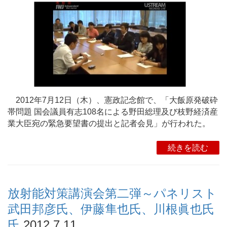
2012年7月12日（木）、憲政記念館で、「大飯原発破砕
帯問題 国会議員有志108名による野田総理及び枝野経済産
業大臣宛の緊急要望書の提出と記者会見」が行われた。
続きを読む
放射能対策講演会第二弾～パネリスト
武田邦彦氏、伊藤隼也氏、川根眞也氏
氏
2012.7.11