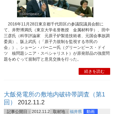
2016年11月28日東京都千代田区の参議院議員会館に
て、井野博満氏（東京大学名誉教授 金属材料学）、田中
三彦氏（科学評論家 元原子炉製造技術者、元国会事故調
委員）、阪上武氏（「原子力規制を監視する市民の
会」）、ショーン・バーニー氏（グリーンピース・ドイ
ツ 核問題シニア・スペシャリスト）が原発部品の強度問
題をめぐって規制庁と意見交換を行った。
続きを読む
大飯発電所の敷地内破砕帯調査（第1
回）
2012.11.2
記事公開日：
2012.11.2
取材地：
福井県
動画