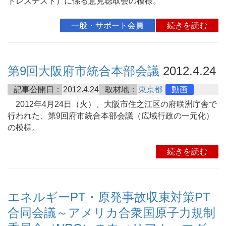
トレステスト）に係る意見聴取会の模様。
一般・サポート会員
続きを読む
第9回大阪府市統合本部会議
2012.4.24
記事公開日：
2012.4.24
取材地：
東京都
動画
2012年4月24日（火）、大阪市住之江区の府咲洲庁舎で
行われた、第9回府市統合本部会議（広域行政の一元化）
の模様。
続きを読む
エネルギーPT・原発事故収束対策PT
合同会議～アメリカ合衆国原子力規制