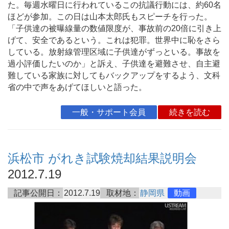
た。毎週水曜日に行われているこの抗議行動には、約60名
ほどが参加。この日は山本太郎氏もスピーチを行った。
「子供達の被曝線量の数値限度が、事故前の20倍に引き上
げて、安全であるという。これは犯罪。世界中に恥をさら
している。放射線管理区域に子供達がずっといる。事故を
過小評価したいのか」と訴え、子供達を避難させ、自主避
難している家族に対してもバックアップをするよう、文科
省の中で声をあげてほしいと語った。
一般・サポート会員
続きを読む
浜松市 がれき試験焼却結果説明会
2012.7.19
記事公開日：
2012.7.19
取材地：
静岡県
動画