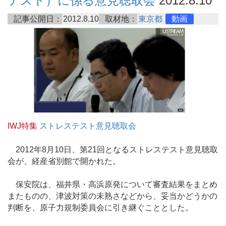
テスト）に係る意見聴取会
2012.8.10
記事公開日：
2012.8.10
取材地：
東京都
動画
IWJ特集
ストレステスト意見聴取会
2012年8月10日、第21回となるストレステスト意見聴取
会が、経産省別館で開かれた。
保安院は、福井県・高浜原発について審査結果をまとめ
またものの、津波対策の未熟さなどから、妥当かどうかの
判断を、原子力規制委員会に引き継ぐこととした。