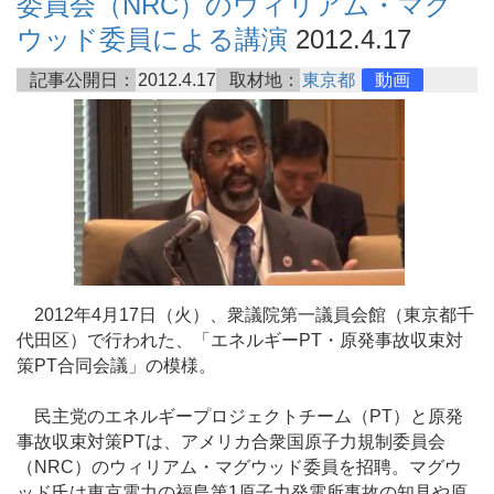
委員会（NRC）のウィリアム・マグ
ウッド委員による講演
2012.4.17
記事公開日：
2012.4.17
取材地：
東京都
動画
2012年4月17日（火）、衆議院第一議員会館（東京都千
代田区）で行われた、「エネルギーPT・原発事故収束対
策PT合同会議」の模様。
民主党のエネルギープロジェクトチーム（PT）と原発
事故収束対策PTは、アメリカ合衆国原子力規制委員会
（NRC）のウィリアム・マグウッド委員を招聘。マグウ
ッド氏は東京電力の福島第1原子力発電所事故の知見や原