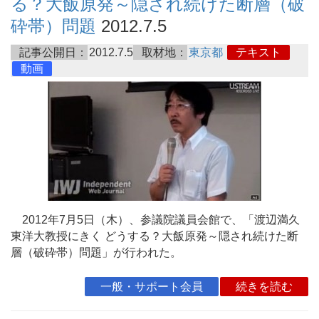
る？大飯原発～隠され続けた断層（破
砕帯）問題
2012.7.5
記事公開日：
2012.7.5
取材地：
東京都
テキスト
動画
2012年7月5日（木）、参議院議員会館で、「渡辺満久
東洋大教授にきく どうする？大飯原発～隠され続けた断
層（破砕帯）問題」が行われた。
一般・サポート会員
続きを読む