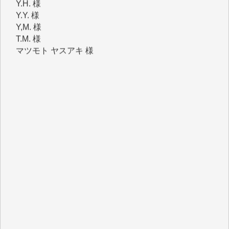
Y,M. 様
T.M. 様
マツモト ヤスアキ 様
マシオン 恵美香 様
岩井 祐子 様
吉村 隆子 様
新城 靖 様
青木 要 様
T.Y. 様
K.O. 様
Y.S. 様
Y.N. 様
y.m. 様
R.N. 様
J.M. 様
T.N. 様
Y.T. 様
T.K. 様
ASAKO TAKAESU 様