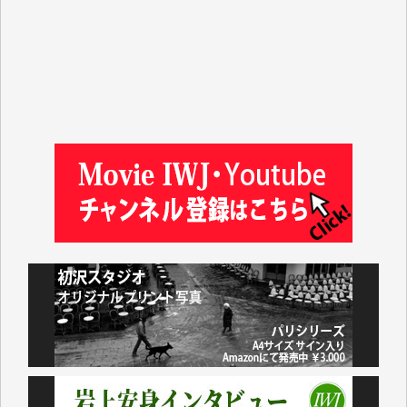
マシオン恵美香 様
平野智生 様
山本賢二 様
吉住俊昭 様
徳山匡 様
金 盛起 様
塩川 晃平 様
松本益美 様
井出 隆太 様
及川昭男 様
岩井祐子 様
藤田英之 様
藤岡比左志 様
井出 隆太 様
小池説夫 様
アオキカナメ 様
諸般の事情によりIWJ会費払えず今は非会員です。市
民側に立つ講演会にIWJのカメラマンをよく拝見して
おります。コンテンツが失われるのはあまりにもった