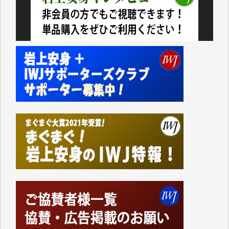
いない。少しでもお役立てください。（H.O.様）
今日、僅かですがカンパしました。（T.M.様）
今日、僅かですがカンパしました。IWJの危機を乗り
切るには到底及ばない額ですが病気の妻を抱えている
私にとっては精一杯のカンパです。
かねてよりIWJが発してきた膨大な取材記事や解説記
事、そして各界の方々とのインタビューは大袈裟では
なく、極めて重要な知的財産だと思っています。
Windows7の頃はIWJの動画もRealPlayerで録画でき
て、かなりの動画をDVDに焼きこんで保存していま
した。
しかし、それが出来なくなって以降はExcelなどを使
ってハイパーリンクを張り、重要と思われる記事にい
つでも簡単にアクセスできるようにして来ました。し
かし、それができるのもコンテンツがサーバーに保存
されているからこそのことであり、そのサーバーが使
えなくなってしまえば二度と視ることが出来なくなっ