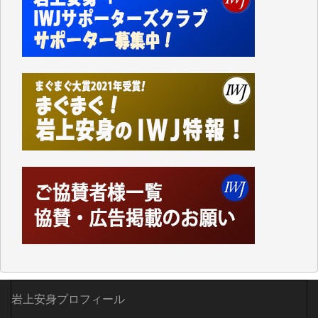
かねてよりIWJが発してきた膨大な取材記事や解説記
事、そして各界の方々とのインタビューは大袈裟では
なく、極めて重要な知的財産だと思っています。
Windows7の頃はIWJの動画もRealPlayerで録画でき
て、かなりの動画をDVDに焼きこんで保存していま
した。
しかし、それが出来なくなって以降はExcelなどを使
ってハイパーリンクを張り、重要と思われる記事にい
つでも簡単にアクセスできるようにして来ました。し
かし、それができるのもコンテンツがサーバーに保存
されているからこそのことであり、そのサーバーが使
えなくなってしまえば二度と視ることが出来なくなっ
てしまいます。
「何とかしなければ、何とかしてほしい。」と思いな
がらも前述した事情でどうにもならない自分の非力に
歯ぎしりするばかりです。（T.M.様）
いつもまともな報道、ありがとうございます。（新城
岩上安身プロフィール
靖 様）