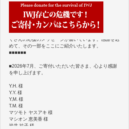
■■■■■■
IWJには、ご寄付・カンパをいただいた方々より、た
くさんの応援のメッセージが届いています。感謝を込
めて、その一部をここにご紹介いたします。
■■■■■■
■2026年7月、ご寄付いただいた皆さま、心より感謝
を申し上げます。
Y.H. 様
Y.Y. 様
Y,M. 様
T.M. 様
マツモト ヤスアキ 様
マシオン 恵美香 様
岩井 祐子 様
吉村 隆子 様
新城 靖 様