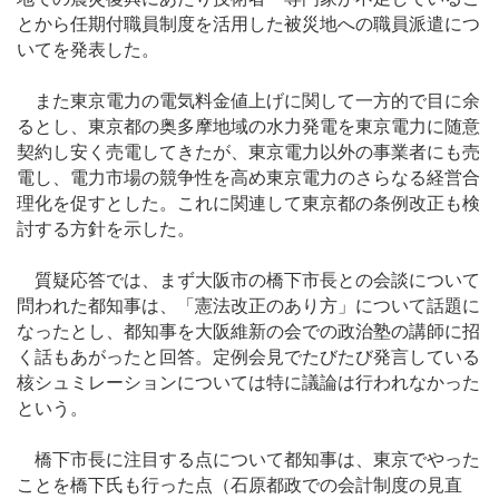
とから任期付職員制度を活用した被災地への職員派遣につ
いてを発表した。
また東京電力の電気料金値上げに関して一方的で目に余
るとし、東京都の奥多摩地域の水力発電を東京電力に随意
契約し安く売電してきたが、東京電力以外の事業者にも売
電し、電力市場の競争性を高め東京電力のさらなる経営合
理化を促すとした。これに関連して東京都の条例改正も検
討する方針を示した。
質疑応答では、まず大阪市の橋下市長との会談について
問われた都知事は、「憲法改正のあり方」について話題に
なったとし、都知事を大阪維新の会での政治塾の講師に招
く話もあがったと回答。定例会見でたびたび発言している
核シュミレーションについては特に議論は行われなかった
という。
橋下市長に注目する点について都知事は、東京でやった
ことを橋下氏も行った点（石原都政での会計制度の見直