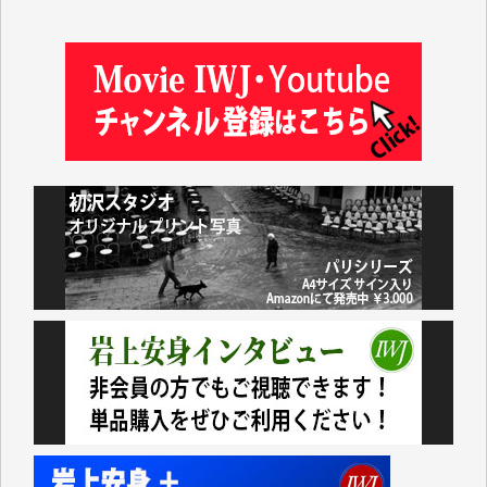
松本益美 様
井出 隆太 様
及川昭男 様
岩井祐子 様
藤田英之 様
藤岡比左志 様
井出 隆太 様
小池説夫 様
アオキカナメ 様
諸般の事情によりIWJ会費払えず今は非会員です。市
民側に立つ講演会にIWJのカメラマンをよく拝見して
おります。コンテンツが失われるのはあまりにもった
いない。少しでもお役立てください。（H.O.様）
今日、僅かですがカンパしました。（T.M.様）
今日、僅かですがカンパしました。IWJの危機を乗り
切るには到底及ばない額ですが病気の妻を抱えている
私にとっては精一杯のカンパです。