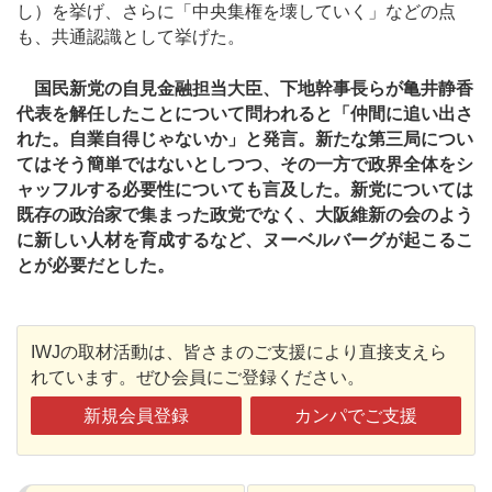
し）を挙げ、さらに「中央集権を壊していく」などの点
も、共通認識として挙げた。
国民新党の自見金融担当大臣、下地幹事長らが亀井静香
代表を解任したことについて問われると「仲間に追い出さ
れた。自業自得じゃないか」と発言。新たな第三局につい
てはそう簡単ではないとしつつ、その一方で政界全体をシ
ャッフルする必要性についても言及した。新党については
既存の政治家で集まった政党でなく、大阪維新の会のよう
に新しい人材を育成するなど、ヌーベルバーグが起こるこ
とが必要だとした。
IWJの取材活動は、皆さまのご支援により直接支えら
れています。ぜひ会員にご登録ください。
新規会員登録
カンパでご支援