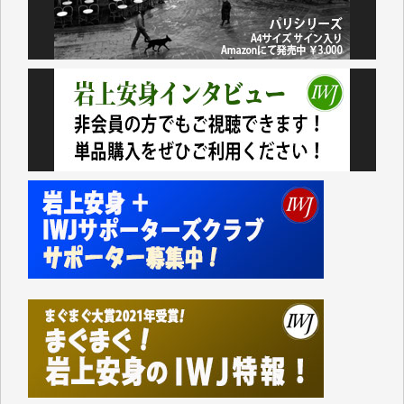
いない。少しでもお役立てください。（H.O.様）
今日、僅かですがカンパしました。（T.M.様）
今日、僅かですがカンパしました。IWJの危機を乗り
切るには到底及ばない額ですが病気の妻を抱えている
私にとっては精一杯のカンパです。
かねてよりIWJが発してきた膨大な取材記事や解説記
事、そして各界の方々とのインタビューは大袈裟では
なく、極めて重要な知的財産だと思っています。
Windows7の頃はIWJの動画もRealPlayerで録画でき
て、かなりの動画をDVDに焼きこんで保存していま
した。
しかし、それが出来なくなって以降はExcelなどを使
ってハイパーリンクを張り、重要と思われる記事にい
つでも簡単にアクセスできるようにして来ました。し
かし、それができるのもコンテンツがサーバーに保存
されているからこそのことであり、そのサーバーが使
えなくなってしまえば二度と視ることが出来なくなっ
てしまいます。