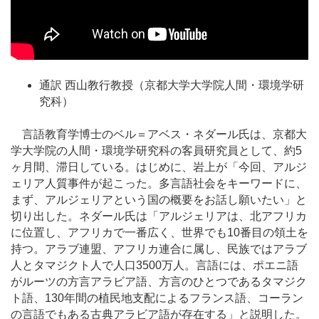
通訳 西山教行教授（京都大学大学院人間・環境学研
究科）
言語教育学博士のベル＝アベス・ネダール氏は、京都大
学大学院の人間・環境学研究科の客員研究員として、約5
ヶ月間、滞日している。はじめに、岩上が「今回、アルジ
ェリア人質事件が起こった。多言語社会をキーワードに、
まず、アルジェリアという国の概要をお話し願いたい」と
切り出した。ネダール氏は「アルジェリアは、北アフリカ
に位置し、アフリカで一番広く、世界でも10番目の領土を
持つ。アラブ連盟、アフリカ連合に属し、民族ではアラブ
人とタマジクト人で人口3500万人。言語には、ポエニ語
がルーツの方言アラビア語、方言のひとつであるタマジク
ト語、130年間の植民地支配によるフランス語、コーラン
の言語でもある古典アラビア語が存在する」と説明した。