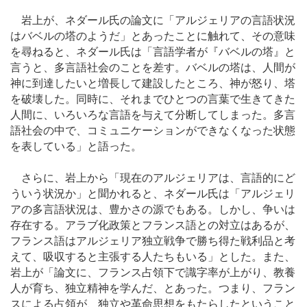
岩上が、ネダール氏の論文に「アルジェリアの言語状況
はバベルの塔のようだ」とあったことに触れて、その意味
を尋ねると、ネダール氏は「言語学者が『バベルの塔』と
言うと、多言語社会のことを差す。バベルの塔は、人間が
神に到達したいと増長して建設したところ、神が怒り、塔
を破壊した。同時に、それまでひとつの言葉で生きてきた
人間に、いろいろな言語を与えて分断してしまった。多言
語社会の中で、コミュニケーションができなくなった状態
を表している」と語った。
さらに、岩上から「現在のアルジェリアは、言語的にど
ういう状況か」と聞かれると、ネダール氏は「アルジェリ
アの多言語状況は、豊かさの源でもある。しかし、争いは
存在する。アラブ化政策とフランス語との対立はあるが、
フランス語はアルジェリア独立戦争で勝ち得た戦利品と考
えて、吸収すると主張する人たちもいる」とした。また、
岩上が「論文に、フランス占領下で識字率が上がり、教養
人が育ち、独立精神を学んだ、とあった。つまり、フラン
スによる占領が、独立や革命思想をもたらしたということ