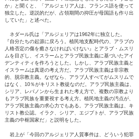
か」と聞くと、「アルジェリア人は、フランス語を使って
独立した。逆説的だが、占領期間の抑圧が母国語も作り出
していた」と述べた。
ネダール氏は「アルジェリアは1962年に独立した。
『自分たちの起源に戻ろう。植民地支配時代の、アラブの
人格否定の傷を癒さなければいけない』とアラブ・ムスリ
ムを目ざし、イスラームとアラブ民族主義に基づいたアイ
デンティティを作ろうとした。しかし、アラブ民族主義と
イスラームは真逆の考え方だ。アラブ民族主義は非宗教
的、脱宗教主義。なぜなら、アラブ人すべてがムスリムで
はなく、10％がキリスト教徒なのだ。アラブ民族主義は、
シリア、レバノンから生まれた考え方で、複数の宗教より
もアラブ民族を重要視する考え方。植民地主義の汚点が、
アラブ民族主義の求心力でもある。アラブ民族主義は、キ
リスト教公認。イラク、シリア、エジプトが、アラブ民族
主義の中枢国家だ」と説明をした。
岩上が「今回のアルジェリア人質事件は、どういう犯罪