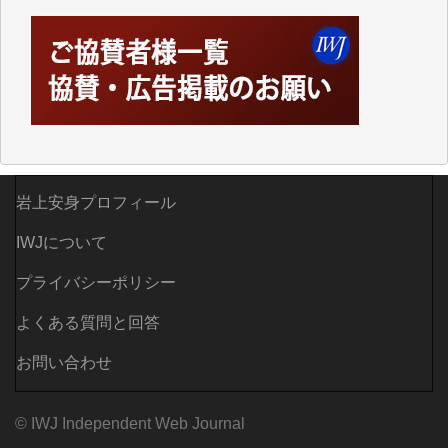
「何とかしなければ、何とかしてほしい。」と思いな
がらも前述した事情でどうにもならない自分の非力に
歯ぎしりするばかりです。（T.M.様）
いつもまともな報道、ありがとうございます。（新城
靖 様）
岩上安身プロフィール
IWJについて
プライバシーポリシー
よくある質問と回答
お問い合わせ
© IWJ Independent Web Journal