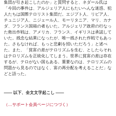
集団が引き起こしたのか」と質問すると、ネダール氏は
「今回の事件は、アルジェリア人にもたいへんな迷惑。犯
人たちは国際テロリスト集団だ。エジプト人、リビア人、
チュニジア人、ニジェール人、モーリタニア、マリ、カナ
ダ、フランス国籍の者もいた。アルジェリア政府の行なっ
た救出作戦は、アメリカ、フランス、イギリスは承認して
いた。残念な結果になったが、唯一残された作戦でもあっ
た。さもなければ、もっと悲劇を招いただろう」と述べ
た。また、「貧富の差がテロリズムを生む、としたらそれ
はテロリズムを正統化してしまう。世界に貧富の差は存在
するが、テロがない国もある。重要なのは、テロリズムの
問題から見るのではなく、富の再分配を考えることだ」な
どと語った。
―― 以下、全文文字起こし ――
（…サポート会員ページにつづく）