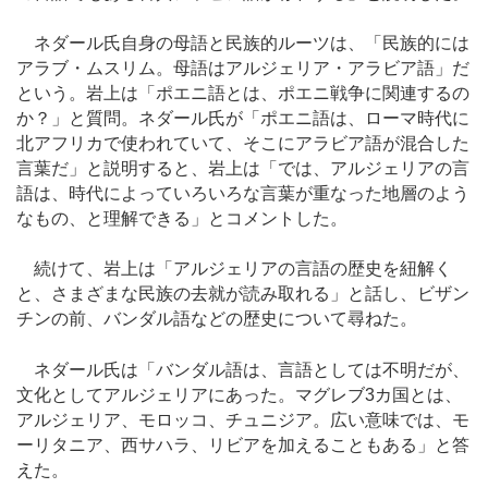
ネダール氏自身の母語と民族的ルーツは、「民族的には
アラブ・ムスリム。母語はアルジェリア・アラビア語」だ
という。岩上は「ポエニ語とは、ポエニ戦争に関連するの
か？」と質問。ネダール氏が「ポエニ語は、ローマ時代に
北アフリカで使われていて、そこにアラビア語が混合した
言葉だ」と説明すると、岩上は「では、アルジェリアの言
語は、時代によっていろいろな言葉が重なった地層のよう
なもの、と理解できる」とコメントした。
続けて、岩上は「アルジェリアの言語の歴史を紐解く
と、さまざまな民族の去就が読み取れる」と話し、ビザン
チンの前、バンダル語などの歴史について尋ねた。
ネダール氏は「バンダル語は、言語としては不明だが、
文化としてアルジェリアにあった。マグレブ3カ国とは、
アルジェリア、モロッコ、チュニジア。広い意味では、モ
ーリタニア、西サハラ、リビアを加えることもある」と答
えた。