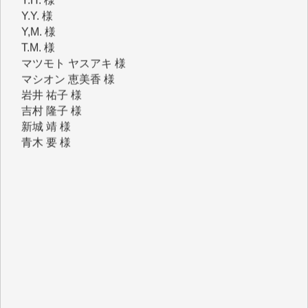
Y,M. 様
T.M. 様
マツモト ヤスアキ 様
マシオン 恵美香 様
岩井 祐子 様
吉村 隆子 様
新城 靖 様
青木 要 様
T.Y. 様
K.O. 様
Y.S. 様
Y.N. 様
y.m. 様
R.N. 様
J.M. 様
T.N. 様
Y.T. 様
T.K. 様
ASAKO TAKAESU 様
マシオン恵美香 様