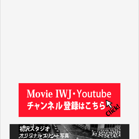
平野智生 様
山本賢二 様
吉住俊昭 様
徳山匡 様
金 盛起 様
塩川 晃平 様
松本益美 様
井出 隆太 様
及川昭男 様
岩井祐子 様
藤田英之 様
藤岡比左志 様
井出 隆太 様
小池説夫 様
アオキカナメ 様
諸般の事情によりIWJ会費払えず今は非会員です。市
民側に立つ講演会にIWJのカメラマンをよく拝見して
おります。コンテンツが失われるのはあまりにもった