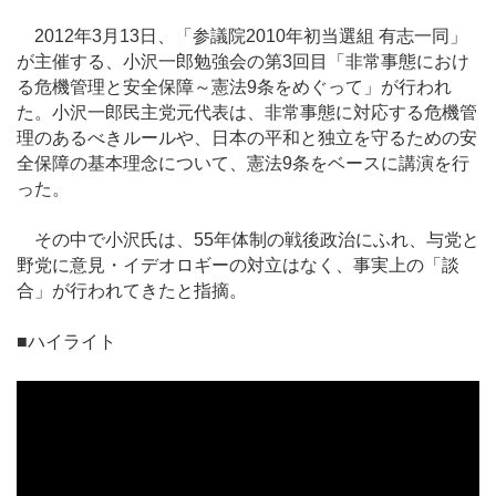
2012年3月13日、「参議院2010年初当選組 有志一同」
が主催する、小沢一郎勉強会の第3回目「非常事態におけ
る危機管理と安全保障～憲法9条をめぐって」が行われ
た。小沢一郎民主党元代表は、非常事態に対応する危機管
理のあるべきルールや、日本の平和と独立を守るための安
全保障の基本理念について、憲法9条をベースに講演を行
った。
その中で小沢氏は、55年体制の戦後政治にふれ、与党と
野党に意見・イデオロギーの対立はなく、事実上の「談
合」が行われてきたと指摘。
■ハイライト