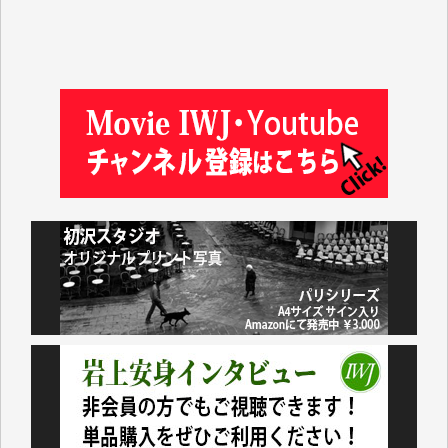
徳山匡 様
金 盛起 様
塩川 晃平 様
松本益美 様
井出 隆太 様
及川昭男 様
岩井祐子 様
藤田英之 様
藤岡比左志 様
井出 隆太 様
小池説夫 様
アオキカナメ 様
諸般の事情によりIWJ会費払えず今は非会員です。市
民側に立つ講演会にIWJのカメラマンをよく拝見して
おります。コンテンツが失われるのはあまりにもった
いない。少しでもお役立てください。（H.O.様）
今日、僅かですがカンパしました。（T.M.様）