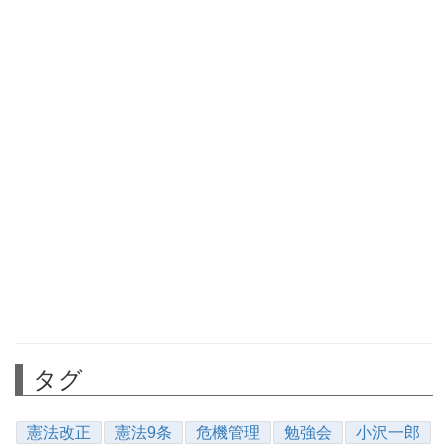
タグ
憲法改正
憲法9条
危機管理
勉強会
小沢一郎