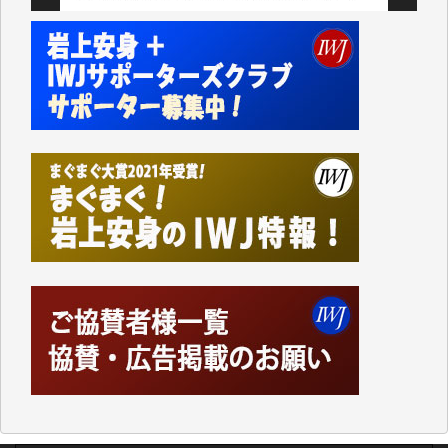
今日、僅かですがカンパしました。IWJの危機を乗り
切るには到底及ばない額ですが病気の妻を抱えている
私にとっては精一杯のカンパです。
かねてよりIWJが発してきた膨大な取材記事や解説記
事、そして各界の方々とのインタビューは大袈裟では
なく、極めて重要な知的財産だと思っています。
Windows7の頃はIWJの動画もRealPlayerで録画でき
て、かなりの動画をDVDに焼きこんで保存していま
した。
しかし、それが出来なくなって以降はExcelなどを使
ってハイパーリンクを張り、重要と思われる記事にい
つでも簡単にアクセスできるようにして来ました。し
かし、それができるのもコンテンツがサーバーに保存
されているからこそのことであり、そのサーバーが使
えなくなってしまえば二度と視ることが出来なくなっ
てしまいます。
「何とかしなければ、何とかしてほしい。」と思いな
がらも前述した事情でどうにもならない自分の非力に