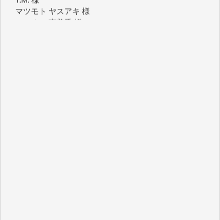
マシオン 恵美香 様
岩井 祐子 様
吉村 隆子 様
新城 靖 様
青木 要 様
T.Y. 様
K.O. 様
Y.S. 様
Y.N. 様
y.m. 様
R.N. 様
J.M. 様
T.N. 様
Y.T. 様
T.K. 様
ASAKO TAKAESU 様
マシオン恵美香 様
平野智生 様
山本賢二 様
吉住俊昭 様