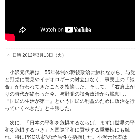
日時 2012年3月13日（火）
小沢元代表は、55年体制の戦後政治に触れながら、与党
と野党に意見やイデオロギーの対立はなく、事実上の「談
合」が行われてきたことを指摘した。そして、「右肩上が
りの時代が終わった今、与野党の談合政治から脱却し、
『国民の生活が第一』という国民の利益のために政治を行
っていくべきだ」と主張した。
次に、「日本の平和を危惧するならば、まずは世界の平
和を危惧するべき」と国際平和に貢献する重要性にも触
れ、特にPKO法案*の矛盾性を指摘した。小沢元代表は