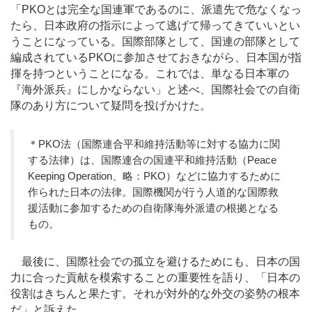
「PKOとは完全な国連軍であるのに、派遣先で危なくなっ
たら、日本政府の指示によって逃げて帰ってきていいとい
うことになっている。国際部隊として、国連の部隊として
編成されているPKOに参加させておきながら、日本国が指
揮を持つということになる。これでは、単なる日本軍の
『海外派兵』にしかならない」と述べ、国際社会での自衛
隊のあり方について疑問を投げかけた。
＊PKO法（国際連合平和維持活動等に対する協力に関
する法律）は、国際連合の国連平和維持活動（Peace
Keeping Operation、略：PKO）などに協力するために
作られた日本の法律。国際機関が行う人道的な国際救
援活動に参加するための自衛隊海外派遣の根拠となる
もの。
最後に、国際社会での孤立を避けるためにも、日本の国
力に合った貢献を模索することの重要性を語り、「日本の
役割はきちんと果たす。それが対外的な外交の姿勢の根本
だ」と訴えた。