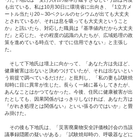
も出ている。私は10月30日に環境省に出向き、『1立方メ
ートル当たり20～30ベクレルのセシウムが出ても大丈夫
とされているが、それは息を吸っても大丈夫ということ
か』と訊いたら、対応した職員は『基準値内だから大丈夫
だ』と応じた。その程度の認識の人たちが、広域処理の政
策を進めている時点で、すでに信用できない」と主張し
た。
そして下地氏は壇上に向かって、「あなた方は先ほど、
健康被害は出ないと決めつけていたが、それは出ないとい
う前提で調べているだけだ」と批判し、「私の妻も試験焼
却時に目に異常が生じた。長らく一緒に暮らしてきたが、
あんなことはかつてなかった。今後、住民に健康被害が出
たとしても、因果関係がはっきりしなければ、あなた方は
『がれき処理とは関係ない』といい張るのではいか」と畳
み掛けた。
その後も下地氏は、「災害廃棄物安全評価検討会の当該
議事録隠匿の疑いがある」「試験焼却時の、呼吸器などに