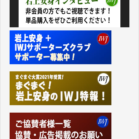
今日、僅かですがカンパしました。IWJの危機を乗り
切るには到底及ばない額ですが病気の妻を抱えている
私にとっては精一杯のカンパです。
かねてよりIWJが発してきた膨大な取材記事や解説記
事、そして各界の方々とのインタビューは大袈裟では
なく、極めて重要な知的財産だと思っています。
Windows7の頃はIWJの動画もRealPlayerで録画でき
て、かなりの動画をDVDに焼きこんで保存していま
した。
しかし、それが出来なくなって以降はExcelなどを使
ってハイパーリンクを張り、重要と思われる記事にい
つでも簡単にアクセスできるようにして来ました。し
かし、それができるのもコンテンツがサーバーに保存
されているからこそのことであり、そのサーバーが使
えなくなってしまえば二度と視ることが出来なくなっ
てしまいます。
「何とかしなければ、何とかしてほしい。」と思いな
がらも前述した事情でどうにもならない自分の非力に
歯ぎしりするばかりです。（T.M.様）