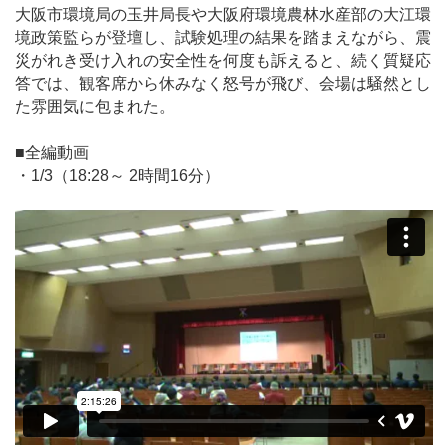
大阪市環境局の玉井局長や大阪府環境農林水産部の大江環
境政策監らが登壇し、試験処理の結果を踏まえながら、震
災がれき受け入れの安全性を何度も訴えると、続く質疑応
答では、観客席から休みなく怒号が飛び、会場は騒然とし
た雰囲気に包まれた。
■全編動画
・1/3（18:28～ 2時間16分）