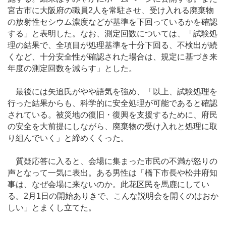
宮古市に大阪府の職員2人を常駐させ、受け入れる廃棄物
の放射性セシウム濃度などが基準を下回っているかを確認
する」と表明した。なお、測定回数については、「試験処
理の結果で、全項目が処理基準を十分下回る、不検出が続
くなど、十分安全性が確認された場合は、規定に基づき来
年度の測定回数を減らす」とした。
最後には矢追氏がやや語気を強め、「以上、試験処理を
行った結果からも、科学的に安全処理が可能であると確認
されている。被災地の復旧・復興を支援するために、府民
の安全を大前提にしながら、廃棄物の受け入れと処理に取
り組んでいく」と締めくくった。
質疑応答に入ると、会場に集まった市民の不満が怒りの
声となって一気に表出。ある男性は「橋下市長や松井府知
事は、なぜ会場に来ないのか。此花区民を馬鹿にしてい
る。2月1日の開始ありきで、こんな説明会を開くのはおか
しい」とまくし立てた。