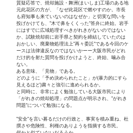
質疑応答で、焼却施設・舞洲(まいしま)工場のある地
元此花区の方が、「なぜ此花区で燃やすのか。市長
も府知事も来ていないのはなぜか」と切実な問いを
投げかけても、”木で鼻をくくった”答弁に終始。岩手
にはすでに広域処理すべきがれきがないのではない
か、試験焼却前に岩手県と契約を締結していたのは
おかしい、廃棄物処理法上”再々委託”である今回のケ
ースは法律違反なのではないかーー大阪市民がどれ
だけ的を射た質問を投げかけようと、終始、噛み合
ない。
ある意味、「見物」である。
どのように「予め決められたこと」が(暴力的にすら
見えるほど)粛々と強引に進められるか。
と同時に、非常によく勉強している大阪市民により
「がれきの焼却処理」の問題点が明示され、”がれき
問題”について勉強になる。
”安全”を言い募るだけの行政と、事実を積み重ね、杜
撰さや危険性、利権のありようを指摘する市民。
何かと似ていないだろうか。