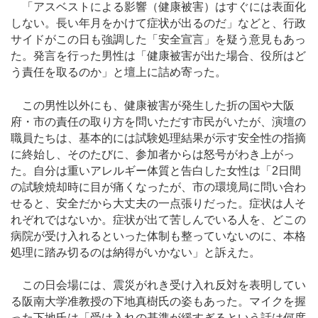
「アスベストによる影響（健康被害）はすぐには表面化
しない。長い年月をかけて症状が出るのだ」などと、行政
サイドがこの日も強調した「安全宣言」を疑う意見もあっ
た。発言を行った男性は「健康被害が出た場合、役所はど
う責任を取るのか」と壇上に詰め寄った。
この男性以外にも、健康被害が発生した折の国や大阪
府・市の責任の取り方を問いただす市民がいたが、演壇の
職員たちは、基本的には試験処理結果が示す安全性の指摘
に終始し、そのたびに、参加者からは怒号がわき上がっ
た。自分は重いアレルギー体質と告白した女性は「2日間
の試験焼却時に目が痛くなったが、市の環境局に問い合わ
せると、安全だから大丈夫の一点張りだった。症状は人そ
れぞれではないか。症状が出て苦しんでいる人を、どこの
病院が受け入れるといった体制も整っていないのに、本格
処理に踏み切るのは納得がいかない」と訴えた。
この日会場には、震災がれき受け入れ反対を表明してい
る阪南大学准教授の下地真樹氏の姿もあった。マイクを握
った下地氏は「受け入れの基準が緩すぎるという話は何度