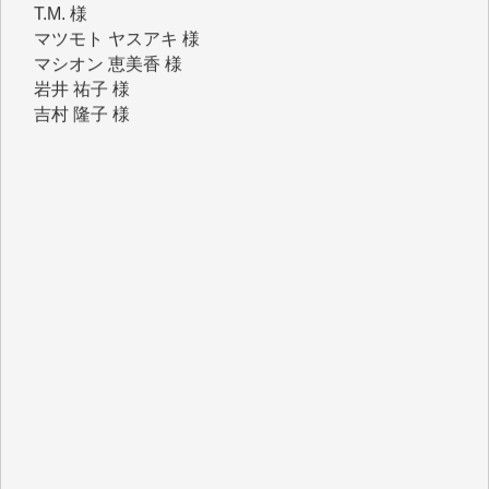
岩井 祐子 様
吉村 隆子 様
新城 靖 様
青木 要 様
T.Y. 様
K.O. 様
Y.S. 様
Y.N. 様
y.m. 様
R.N. 様
J.M. 様
T.N. 様
Y.T. 様
T.K. 様
ASAKO TAKAESU 様
マシオン恵美香 様
平野智生 様
山本賢二 様
吉住俊昭 様