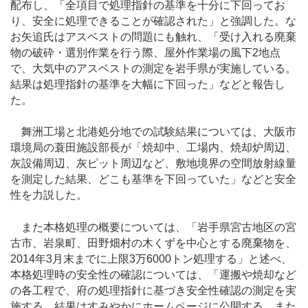
配布し、「全項目で処理指針の基準を十分に下回ってお
り、安全に処理できることが確認された」と強調した。な
お矢追氏はアスベストの問題にも触れ、「受け入れる廃棄
物の破砕・選別作業を行う際、屋外作業場の風下2地点
で、大気中のアスベストの測定を岩手県が実施している。
結果は処理指針の基準を大幅に下回った」などと報告し
た。
舞洲工場と北港処分地での試験結果については、大阪市
環境局の蓑田施設部長が「焼却中、工場内、焼却炉周辺、
灰設備周辺、灰ピット周辺など、敷地境界の空間放射線量
を測定した結果、どこも基準を下回っていた」などと安全
性を力説した。
また本格処理の概要については、「岩手県宮古地区の宮
古市、岩泉町、田野畑村の木くずを中心とする廃棄物を、
2014年3月末までに上限3万6000トン処理する」と述べ、
本格処理時の安全性の確認については、「運搬や焼却など
の各工程で、府の処理指針に基づき安全性確認の測定を実
施する。結果はすみやかにホームページに公開する。また