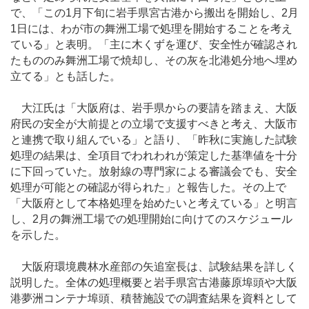
で、「この1月下旬に岩手県宮古港から搬出を開始し、2月
1日には、わが市の舞洲工場で処理を開始することを考え
ている」と表明。「主に木くずを運び、安全性が確認され
たもののみ舞洲工場で焼却し、その灰を北港処分地へ埋め
立てる」とも話した。
大江氏は「大阪府は、岩手県からの要請を踏まえ、大阪
府民の安全が大前提との立場で支援すべきと考え、大阪市
と連携で取り組んでいる」と語り、「昨秋に実施した試験
処理の結果は、全項目でわれわれが策定した基準値を十分
に下回っていた。放射線の専門家による審議会でも、安全
処理が可能との確認が得られた」と報告した。その上で
「大阪府として本格処理を始めたいと考えている」と明言
し、2月の舞洲工場での処理開始に向けてのスケジュール
を示した。
大阪府環境農林水産部の矢追室長は、試験結果を詳しく
説明した。全体の処理概要と岩手県宮古港藤原埠頭や大阪
港夢洲コンテナ埠頭、積替施設での調査結果を資料として