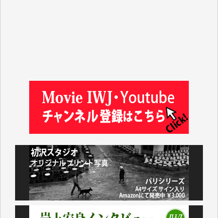
徳山匡 様
金 盛起 様
塩川 晃平 様
松本益美 様
井出 隆太 様
及川昭男 様
岩井祐子 様
藤田英之 様
藤岡比左志 様
井出 隆太 様
小池説夫 様
アオキカナメ 様
諸般の事情によりIWJ会費払えず今は非会員です。市
民側に立つ講演会にIWJのカメラマンをよく拝見して
おります。コンテンツが失われるのはあまりにもった
いない。少しでもお役立てください。（H.O.様）
今日、僅かですがカンパしました。（T.M.様）