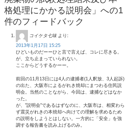
格処理にかかる説明会」への1
件のフィードバック
コイケタ七味
より:
2013年1月17日 15:25
ひどいものだーーひと言で言えば、コレに尽きる。
が、立ち止まっていられない。
ここからどうするかーー。
前回の11月13日には4人の逮捕者(1人釈放、3人起訴)
の出た、大阪市によるがれき焼却にまつわる住民説
明会。当然のことながら、今回は、逮捕などはなか
った。
が、”説明会”であるはずなのに、大阪市は、相変わら
ず震災がれきの本焼却へ向けての理解を求めるため
の説明をしようとはしない。一方的に「安全」を強
調する報告書を読み上げるのみ。