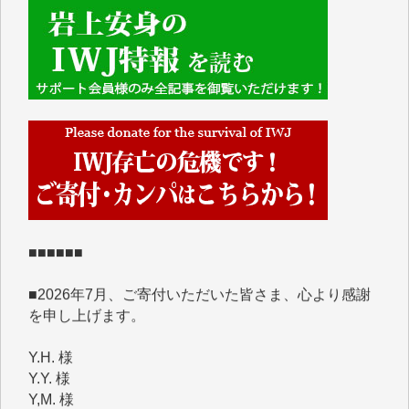
■■■■■■
IWJには、ご寄付・カンパをいただいた方々より、た
くさんの応援のメッセージが届いています。感謝を込
めて、その一部をここにご紹介いたします。
■■■■■■
■2026年7月、ご寄付いただいた皆さま、心より感謝
を申し上げます。
Y.H. 様
Y.Y. 様
Y,M. 様
T.M. 様
マツモト ヤスアキ 様
マシオン 恵美香 様