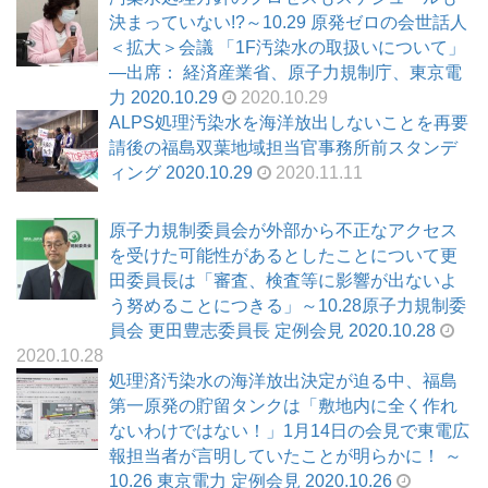
決まっていない!?～10.29 原発ゼロの会世話人
＜拡大＞会議 「1F汚染水の取扱いについて」
―出席： 経済産業省、原子力規制庁、東京電
力 2020.10.29
2020.10.29
ALPS処理汚染水を海洋放出しないことを再要
請後の福島双葉地域担当官事務所前スタンデ
ィング 2020.10.29
2020.11.11
原子力規制委員会が外部から不正なアクセス
を受けた可能性があるとしたことについて更
田委員長は「審査、検査等に影響が出ないよ
う努めることにつきる」～10.28原子力規制委
員会 更田豊志委員長 定例会見 2020.10.28
2020.10.28
処理済汚染水の海洋放出決定が迫る中、福島
第一原発の貯留タンクは「敷地内に全く作れ
ないわけではない！」1月14日の会見で東電広
報担当者が言明していたことが明らかに！ ～
10.26 東京電力 定例会見 2020.10.26