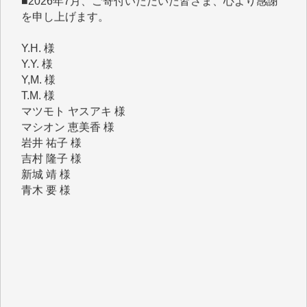
Y.H. 様
Y.Y. 様
Y,M. 様
T.M. 様
マツモト ヤスアキ 様
マシオン 恵美香 様
岩井 祐子 様
吉村 隆子 様
新城 靖 様
青木 要 様
T.Y. 様
K.O. 様
Y.S. 様
Y.N. 様
y.m. 様
R.N. 様
J.M. 様
T.N. 様
Y.T. 様