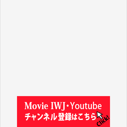
T.K. 様
ASAKO TAKAESU 様
マシオン恵美香 様
平野智生 様
山本賢二 様
吉住俊昭 様
徳山匡 様
金 盛起 様
塩川 晃平 様
松本益美 様
井出 隆太 様
及川昭男 様
岩井祐子 様
藤田英之 様
藤岡比左志 様
井出 隆太 様
小池説夫 様
アオキカナメ 様