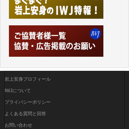
かし、それができるのもコンテンツがサーバーに保存
されているからこそのことであり、そのサーバーが使
えなくなってしまえば二度と視ることが出来なくなっ
てしまいます。
「何とかしなければ、何とかしてほしい。」と思いな
がらも前述した事情でどうにもならない自分の非力に
歯ぎしりするばかりです。（T.M.様）
いつもまともな報道、ありがとうございます。（新城
靖 様）
岩上安身プロフィール
IWJについて
プライバシーポリシー
よくある質問と回答
お問い合わせ