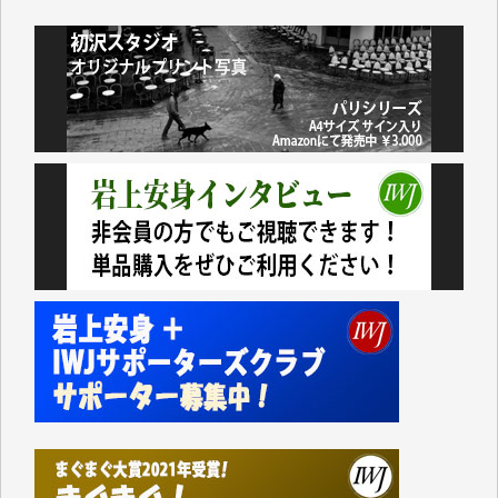
諸般の事情によりIWJ会費払えず今は非会員です。市
民側に立つ講演会にIWJのカメラマンをよく拝見して
おります。コンテンツが失われるのはあまりにもった
いない。少しでもお役立てください。（H.O.様）
今日、僅かですがカンパしました。（T.M.様）
今日、僅かですがカンパしました。IWJの危機を乗り
切るには到底及ばない額ですが病気の妻を抱えている
私にとっては精一杯のカンパです。
かねてよりIWJが発してきた膨大な取材記事や解説記
事、そして各界の方々とのインタビューは大袈裟では
なく、極めて重要な知的財産だと思っています。
Windows7の頃はIWJの動画もRealPlayerで録画でき
て、かなりの動画をDVDに焼きこんで保存していま
した。
しかし、それが出来なくなって以降はExcelなどを使
ってハイパーリンクを張り、重要と思われる記事にい
つでも簡単にアクセスできるようにして来ました。し