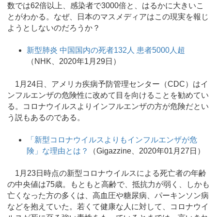
数では62倍以上、感染者で3000倍と、はるかに大きいこ
とがわかる。なぜ、日本のマスメディアはこの現実を報じ
ようとしないのだろうか？
新型肺炎 中国国内の死者132人 患者5000人超
（NHK、2020年1月29日）
1月24日、アメリカ疾病予防管理センター（CDC）はイ
ンフルエンザの危険性に改めて目を向けることを勧めてい
る。コロナウイルスよりインフルエンザの方が危険だとい
う説もあるのである。
「新型コロナウイルスよりもインフルエンザが危
険」な理由とは？
（Gigazzine、2020年01月27日）
1月23日時点の新型コロナウイルスによる死亡者の年齢
の中央値は75歳。もともと高齢で、抵抗力が弱く、しかも
亡くなった方の多くは、高血圧や糖尿病、パーキンソン病
などを抱えていた。若くて健康な人に対して、コロナウイ