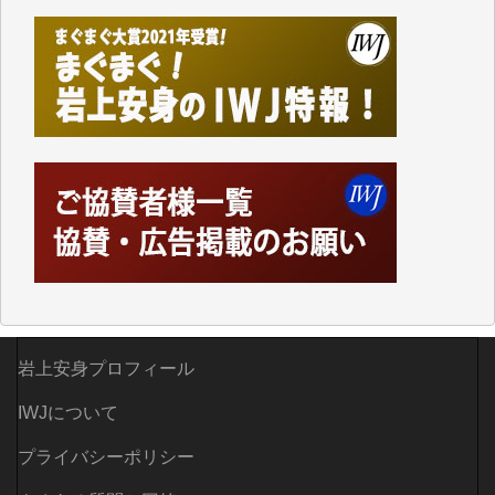
て、かなりの動画をDVDに焼きこんで保存していま
した。
しかし、それが出来なくなって以降はExcelなどを使
ってハイパーリンクを張り、重要と思われる記事にい
つでも簡単にアクセスできるようにして来ました。し
かし、それができるのもコンテンツがサーバーに保存
されているからこそのことであり、そのサーバーが使
えなくなってしまえば二度と視ることが出来なくなっ
てしまいます。
「何とかしなければ、何とかしてほしい。」と思いな
がらも前述した事情でどうにもならない自分の非力に
歯ぎしりするばかりです。（T.M.様）
いつもまともな報道、ありがとうございます。（新城
靖 様）
岩上安身プロフィール
IWJについて
プライバシーポリシー