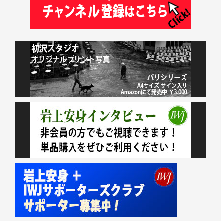
藤岡比左志 様
井出 隆太 様
小池説夫 様
アオキカナメ 様
諸般の事情によりIWJ会費払えず今は非会員です。市
民側に立つ講演会にIWJのカメラマンをよく拝見して
おります。コンテンツが失われるのはあまりにもった
いない。少しでもお役立てください。（H.O.様）
今日、僅かですがカンパしました。（T.M.様）
今日、僅かですがカンパしました。IWJの危機を乗り
切るには到底及ばない額ですが病気の妻を抱えている
私にとっては精一杯のカンパです。
かねてよりIWJが発してきた膨大な取材記事や解説記
事、そして各界の方々とのインタビューは大袈裟では
なく、極めて重要な知的財産だと思っています。
Windows7の頃はIWJの動画もRealPlayerで録画でき