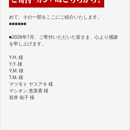
めて、その一部をここにご紹介いたします。
■■■■■■
■2026年7月、ご寄付いただいた皆さま、心より感謝
を申し上げます。
Y.H. 様
Y.Y. 様
Y,M. 様
T.M. 様
マツモト ヤスアキ 様
マシオン 恵美香 様
岩井 祐子 様
吉村 隆子 様
新城 靖 様
青木 要 様
T.Y. 様
K.O. 様
Y.S. 様
Y.N. 様