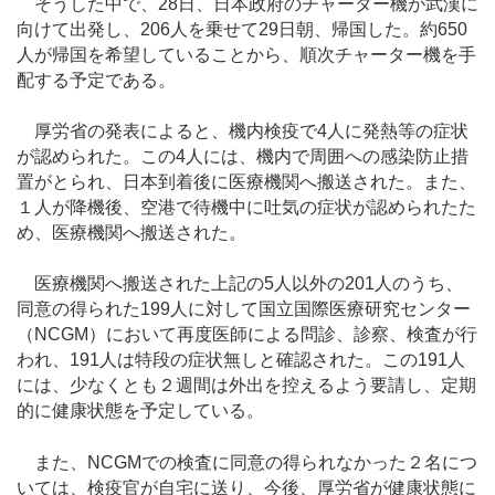
そうした中で、28日、日本政府のチャーター機が武漢に
向けて出発し、206人を乗せて29日朝、帰国した。約650
人が帰国を希望していることから、順次チャーター機を手
配する予定である。
厚労省の発表によると、機内検疫で4人に発熱等の症状
が認められた。この4人には、機内で周囲への感染防止措
置がとられ、日本到着後に医療機関へ搬送された。また、
１人が降機後、空港で待機中に吐気の症状が認められたた
め、医療機関へ搬送された。
医療機関へ搬送された上記の5人以外の201人のうち、
同意の得られた199人に対して国立国際医療研究センター
（NCGM）において再度医師による問診、診察、検査が行
われ、191人は特段の症状無しと確認された。この191人
には、少なくとも２週間は外出を控えるよう要請し、定期
的に健康状態を予定している。
また、NCGMでの検査に同意の得られなかった２名につ
いては、検疫官が自宅に送り、今後、厚労省が健康状態に