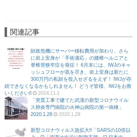
関連記事
財政危機にサーバー移転費用が加わり、さら
に岩上安身が「手術適応」の腰椎ヘルニアと
脊椎管狭窄症を発症！ 6月末には、IWJのキャ
ッシュフローが底を尽き、岩上安身は新たに
300万円の私財を投入せざるをえず！ IWJが存
続できなくなるかもしれません！ どうぞ皆様、IWJをお救
いください!!
2024.11.1
「突貫工事で建てた武漢の新型コロナウイル
ス肺炎専門病院の火神山病院の第一病棟」
2020.1.28
2020.1.28
新型コロナウィルス急拡大!!「SARSの10倍以