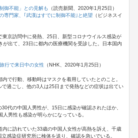
に制御不能」との見解も
（読売新聞、2020年1月25日）
港の専門家、｢武漢はすでに制御不能｣と絶望
（ビジネスイ
）
で東京訪問中に発熱、25日、新型コロナウイルス感染が
せきが出て、23日に都内の医療機関を受診した。日本国内
ら旅行で来日中の女性
（NHK、2020年1月25日）
都内で行動、移動時はマスクを着用していたとのこと。
で過ごし、他の3人は25日まで発熱などの症状は出てい
30代の中国人男性が、15日に感染が確認されたほか、
中国人男性も感染が明らかになっている。
道内に訪れていた33歳の中国人女性が高熱を訴え、千歳
国立感染症研究所に検体を送り、確認を急いでいる。