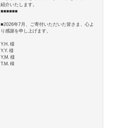
■2026年7月、ご寄付いただいた皆さま、心よ
り感謝を申し上げます。
Y.H. 様
Y.Y. 様
Y,M. 様
T.M. 様
マツモト ヤスアキ 様
マシオン 恵美香 様
岩井 祐子 様
吉村 隆子 様
新城 靖 様
青木 要 様
T.Y. 様
K.O. 様
Y.S. 様
Y.N. 様
y.m. 様
R.N. 様