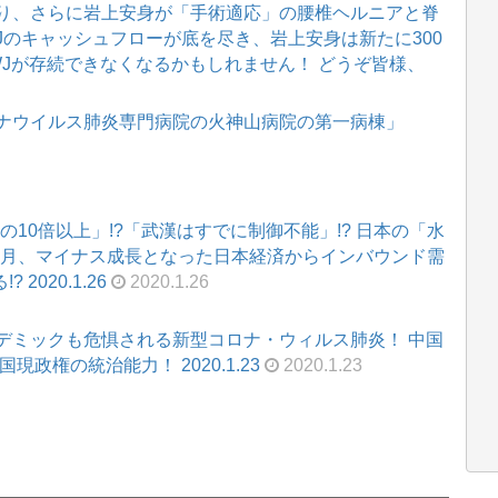
り、さらに岩上安身が「手術適応」の腰椎ヘルニアと脊
WJのキャッシュフローが底を尽き、岩上安身は新たに300
WJが存続できなくなるかもしれません！ どうぞ皆様、
ナウイルス肺炎専門病院の火神山病院の第一病棟」
Sの10倍以上」!?「武漢はすでに制御不能」!? 日本の「水
～12月、マイナス成長となった日本経済からインバウンド需
2020.1.26
2020.1.26
デミックも危惧される新型コロナ・ウィルス肺炎！ 中国
政権の統治能力！ 2020.1.23
2020.1.23