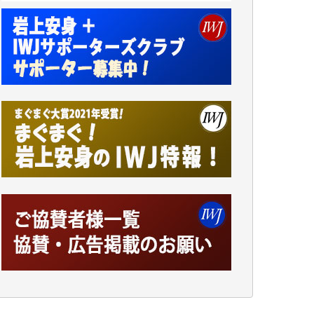
小池説夫 様
アオキカナメ 様
諸般の事情によりIWJ会費払えず今は非会員
です。市民側に立つ講演会にIWJのカメラマ
ンをよく拝見しております。コンテンツが失
われるのはあまりにもったいない。少しでも
お役立てください。（H.O.様）
今日、僅かですがカンパしました。（T.M.
様）
今日、僅かですがカンパしました。IWJの危
機を乗り切るには到底及ばない額ですが病気
の妻を抱えている私にとっては精一杯のカン
パです。
かねてよりIWJが発してきた膨大な取材記事
や解説記事、そして各界の方々とのインタビ
ューは大袈裟ではなく、極めて重要な知的財