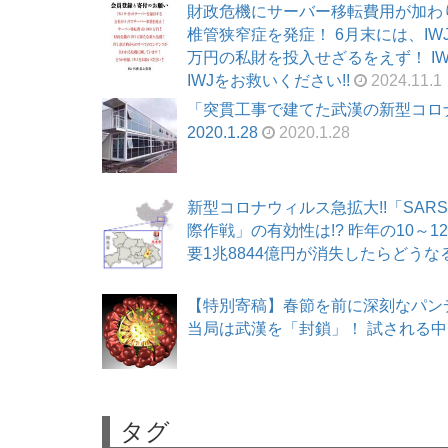
財政危機にサーバー移転費用が加わ
椎管狭窄症を発症！ 6月末には、I
万円の私財を投入せざるをえず！ I
IWJをお救いください!!
2024.11.1
「突貫工事で建てた武漢の新型コロ
2020.1.28
2020.1.28
新型コロナウィルス急拡大!!「SAR
際作戦」の有効性は!? 昨年の10
要1兆8844億円が消失したらどうなる!? 
【特別寄稿】春節を前に深刻なパン
当局は武漢を「封鎖」！ 試される中国現
タグ