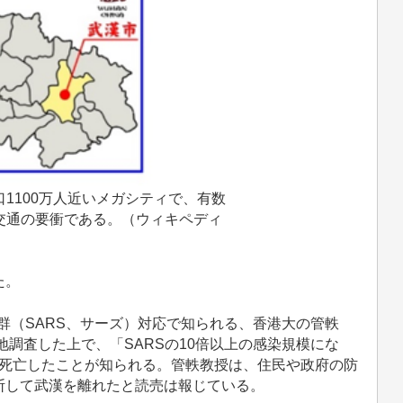
1100万人近いメガシティで、有数
交通の要衝である。（ウィキペディ
た。
候群（SARS、サーズ）対応で知られる、香港大の管軼
地調査した上で、「SARSの10倍以上の感染規模にな
人が死亡したことが知られる。管軼教授は、住民や政府の防
断して武漢を離れたと読売は報じている。