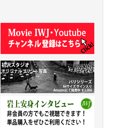
J.M. 様
T.N. 様
Y.T. 様
T.K. 様
ASAKO TAKAESU 様
マシオン恵美香 様
平野智生 様
山本賢二 様
吉住俊昭 様
徳山匡 様
金 盛起 様
塩川 晃平 様
松本益美 様
井出 隆太 様
及川昭男 様
岩井祐子 様
藤田英之 様
藤岡比左志 様
井出 隆太 様