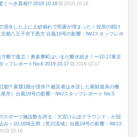
真相!? 2019.10.18
2019.10.18
で浸水した上に土砂崩れで民家が埋まった！役所の助け
東京都八王子市下恩方 台風19号の影響・IWJスタッフレポ
寸断で孤立！奥多摩町はいまだ断水続き！〜10.17東京
フレポートNo.6 2019.10.17
2019.10.17
!? 家屋1階が浸水!? 被災者は水没した家財道具の搬
尾市）台風19号の影響・IWJスタッフレポート No.5
のスポーツ施設数を誇る「大宮けんぽグラウンド」が冠
込み～10.16埼玉県（荒川流域）台風19号の影響・IWJス
019.10.16