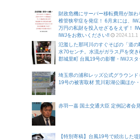
財政危機にサーバー移転費用が加わ
椎管狭窄症を発症！ 6月末には、I
万円の私財を投入せざるをえず！ I
IWJをお救いください!!
2024.11.1
氾濫した那珂川のすぐそばの「道の
水70センチ。水流がガラス戸を突き
郡城里町 台風19号の影響・IWJスタッフレ
埼玉県の浦和レッズ公式グラウンドも浸
19号の被害取材 荒川彩湖公園ほか・IWJ
赤羽一嘉 国土交通大臣 定例記者会見 20
【特別寄稿】台風19号で続出した堤