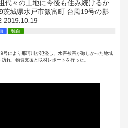
祖代々の土地に今後も住み続けるか
9茨城県水戸市飯富町 台風19号の影
19.10.19
画
独自
台風19号により那珂川が氾濫し、水害被害が激しかった地域
を訪れ、物資支援と取材レポートを行った。