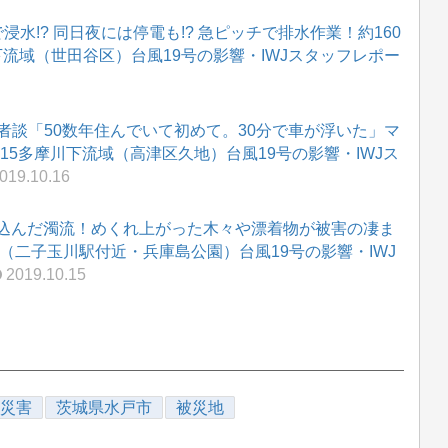
水!? 同日夜には停電も!? 急ピッチで排水作業！約160
下流域（世田谷区）台風19号の影響・IWJスタッフレポー
災者談「50数年住んでいて初めて。30分で車が浮いた」マ
0.15多摩川下流域（高津区久地）台風19号の影響・IWJス
019.10.16
込んだ濁流！めくれ上がった木々や漂着物が被害の凄ま
流域（二子玉川駅付近・兵庫島公園）台風19号の影響・IWJ
2019.10.15
災害
茨城県水戸市
被災地