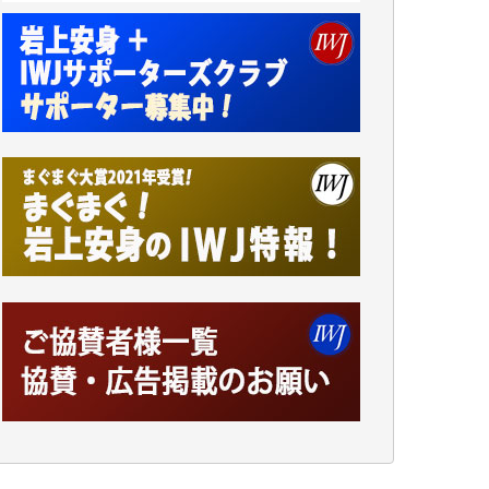
小池説夫 様
アオキカナメ 様
諸般の事情によりIWJ会費払えず今は非会員
です。市民側に立つ講演会にIWJのカメラマ
ンをよく拝見しております。コンテンツが失
われるのはあまりにもったいない。少しでも
お役立てください。（H.O.様）
今日、僅かですがカンパしました。（T.M.
様）
今日、僅かですがカンパしました。IWJの危
機を乗り切るには到底及ばない額ですが病気
の妻を抱えている私にとっては精一杯のカン
パです。
かねてよりIWJが発してきた膨大な取材記事
や解説記事、そして各界の方々とのインタビ
ューは大袈裟ではなく、極めて重要な知的財
産だと思っています。