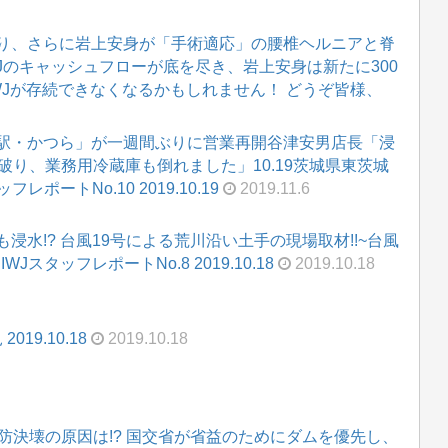
り、さらに岩上安身が「手術適応」の腰椎ヘルニアと脊
WJのキャッシュフローが底を尽き、岩上安身は新たに300
WJが存続できなくなるかもしれません！ どうぞ皆様、
駅・かつら」が一週間ぶりに営業再開谷津安男店長「浸
破り、業務用冷蔵庫も倒れました」10.19茨城県東茨城
ポートNo.10 2019.10.19
2019.11.6
水!? 台風19号による荒川沿い土手の現場取材!!~台風
スタッフレポートNo.8 2019.10.18
2019.10.18
19.10.18
2019.10.18
防決壊の原因は!? 国交省が省益のためにダムを優先し、