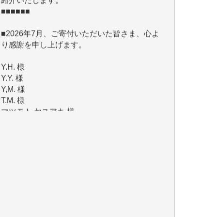
■2026年7月、ご寄付いただいた皆さま、心よ
り感謝を申し上げます。
Y.H. 様
Y.Y. 様
Y,M. 様
T.M. 様
マツモト ヤスアキ 様
マシオン 恵美香 様
岩井 祐子 様
吉村 隆子 様
新城 靖 様
青木 要 様
T.Y. 様
K.O. 様
Y.S. 様
Y.N. 様
y.m. 様
R.N. 様