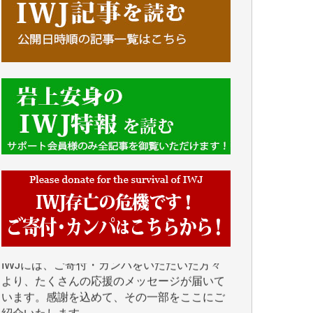
■■■■■■
IWJには、ご寄付・カンパをいただいた方々
より、たくさんの応援のメッセージが届いて
います。感謝を込めて、その一部をここにご
紹介いたします。
■■■■■■