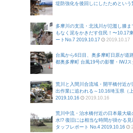
堤防強化を後回しにしたためという驚くべき
多摩川の支流・北浅川が氾濫し膝ま
もなく泥をかきだす住民！〜10.17
ートNo.7 2019.10.17
2019.10.17
台風から6日目、奥多摩町日原が道路
都奥多摩町 台風19号の影響・IWJスタッ
荒川と入間川合流域・開平橋付近が氾濫
出作業に追われる～10.16埼玉県（上
2019.10.16
2019.10.16
荒川中流・治水橋付近の日本最大級
水!? 復旧には相当な時間が掛かる見
タッフレポート No.4 2019.10.16
2