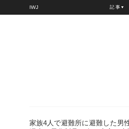
IWJ
記 事
家族4人で避難所に避難した男性