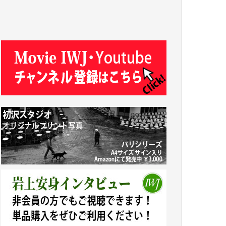
J.M. 様
T.N. 様
Y.T. 様
T.K. 様
ASAKO TAKAESU 様
マシオン恵美香 様
平野智生 様
山本賢二 様
吉住俊昭 様
徳山匡 様
金 盛起 様
塩川 晃平 様
松本益美 様
井出 隆太 様
及川昭男 様
岩井祐子 様
藤田英之 様
藤岡比左志 様
井出 隆太 様