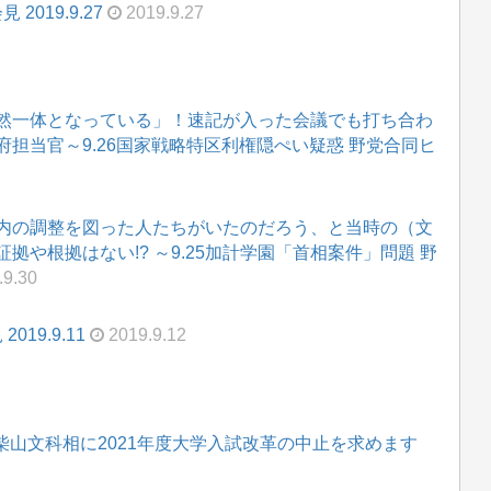
019.9.27
2019.9.27
然一体となっている」！速記が入った会議でも打ち合わ
担当官～9.26国家戦略特区利権隠ぺい疑惑 野党合同ヒ
内の調整を図った人たちがいたのだろう、と当時の（文
や根拠はない!? ～9.25加計学園「首相案件」問題 野
.9.30
19.9.11
2019.9.12
 ―柴山文科相に2021年度大学入試改革の中止を求めます