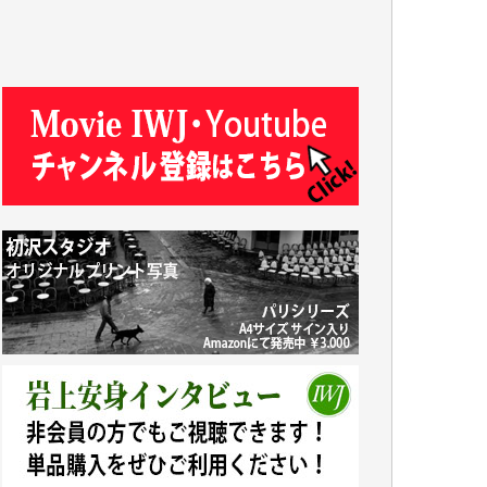
J.M. 様
T.N. 様
Y.T. 様
T.K. 様
ASAKO TAKAESU 様
マシオン恵美香 様
平野智生 様
山本賢二 様
吉住俊昭 様
徳山匡 様
金 盛起 様
塩川 晃平 様
松本益美 様
井出 隆太 様
及川昭男 様
岩井祐子 様
藤田英之 様
藤岡比左志 様
井出 隆太 様