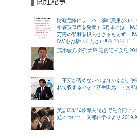
関連記事
財政危機にサーバー移転費用が加わ
椎管狭窄症を発症！ 6月末には、I
万円の私財を投入せざるをえず！ I
IWJをお救いください!!
2024.11.1
茂木敏充 外務大臣 定例記者会見 2019.
「不安が否めないのは分かるが」無
れで収まるのか？萩生田光一・文部科学大
英語民間試験導入問題 野党合同ヒ
題について、文部科学省より 2019.9.