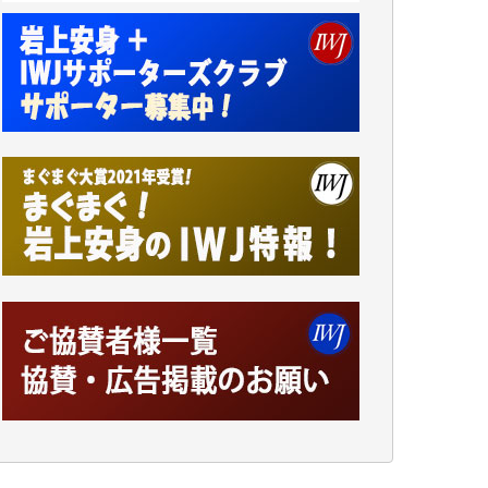
小池説夫 様
アオキカナメ 様
諸般の事情によりIWJ会費払えず今は非会員
です。市民側に立つ講演会にIWJのカメラマ
ンをよく拝見しております。コンテンツが失
われるのはあまりにもったいない。少しでも
お役立てください。（H.O.様）
今日、僅かですがカンパしました。（T.M.
様）
今日、僅かですがカンパしました。IWJの危
機を乗り切るには到底及ばない額ですが病気
の妻を抱えている私にとっては精一杯のカン
パです。
かねてよりIWJが発してきた膨大な取材記事
や解説記事、そして各界の方々とのインタビ
ューは大袈裟ではなく、極めて重要な知的財
産だと思っています。