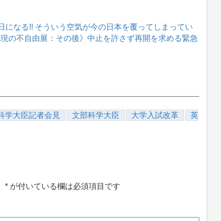
になる!! そういう空気が今の日本を覆ってしまってい
《表現の不自由展：その後》中止を許さず再開を求める緊急
科学大臣記者会見
文部科学大臣
大学入試改革
英
。
*
が付いている欄は必須項目です