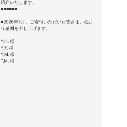
■2026年7月、ご寄付いただいた皆さま、心よ
り感謝を申し上げます。
Y.H. 様
Y.Y. 様
Y,M. 様
T.M. 様
マツモト ヤスアキ 様
マシオン 恵美香 様
岩井 祐子 様
吉村 隆子 様
新城 靖 様
青木 要 様
T.Y. 様
K.O. 様
Y.S. 様
Y.N. 様
y.m. 様
R.N. 様