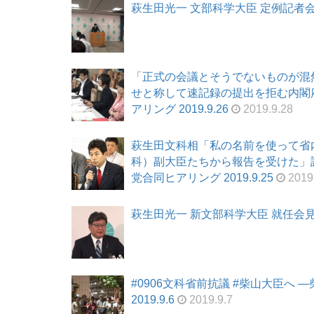
萩生田光一 文部科学大臣 定例記者会見 2
「正式の会議とそうでないものが混
せと称して速記録の提出を拒む内閣府
アリング 2019.9.26
2019.9.28
萩生田文科相「私の名前を使って省
科）副大臣たちから報告を受けた」証拠
党合同ヒアリング 2019.9.25
2019
萩生田光一 新文部科学大臣 就任会見 20
#0906文科省前抗議 #柴山大臣へ
2019.9.6
2019.9.7