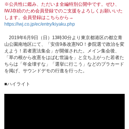
※公共性に鑑み、ただいま全編特別公開中です。ぜひ、
IWJ存続のため会員登録でのご支援をよろしくお願いいた
します。会員登録はこちらから→
https://iwj.co.jp/ec/entry/kiyaku.php
2019年6月9日（日）13時30分より東京都港区の都立青
山公園南地区にて、「安倍9条改憲NO！参院選で政治を変
えよう！若者憲法集会」が開催された。メイン集会後、
「草の根から改憲をはばむ世論を」と立ち上がった若者た
ちらは「年金壊すな」「選挙に行こう」などのプラカード
を掲げ、サウンドデモの行進を行った。
■ハイライト