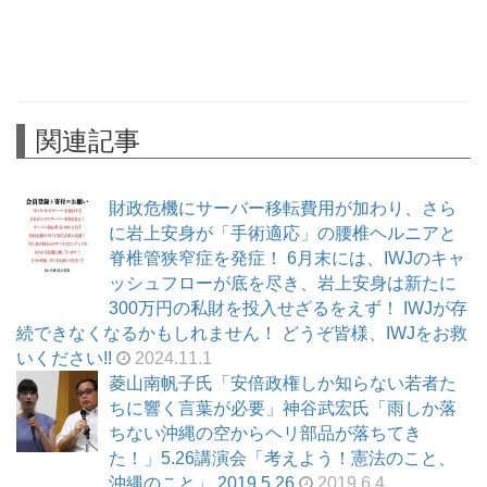
関連記事
財政危機にサーバー移転費用が加わり、さら
に岩上安身が「手術適応」の腰椎ヘルニアと
脊椎管狭窄症を発症！ 6月末には、IWJのキャ
ッシュフローが底を尽き、岩上安身は新たに
300万円の私財を投入せざるをえず！ IWJが存
続できなくなるかもしれません！ どうぞ皆様、IWJをお救
いください!!
2024.11.1
菱山南帆子氏「安倍政権しか知らない若者た
ちに響く言葉が必要」神谷武宏氏「雨しか落
ちない沖縄の空からヘリ部品が落ちてき
た！」5.26講演会「考えよう！憲法のこと、
沖縄のこと」 2019.5.26
2019.6.4