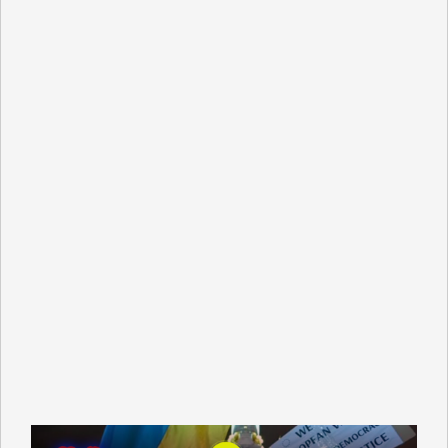
y.m. 様
R.N. 様
J.M. 様
T.N. 様
Y.T. 様
T.K. 様
ASAKO TAKAESU 様
マシオン恵美香 様
平野智生 様
山本賢二 様
吉住俊昭 様
徳山匡 様
金 盛起 様
塩川 晃平 様
松本益美 様
井出 隆太 様
及川昭男 様
岩井祐子 様
藤田英之 様
藤岡比左志 様