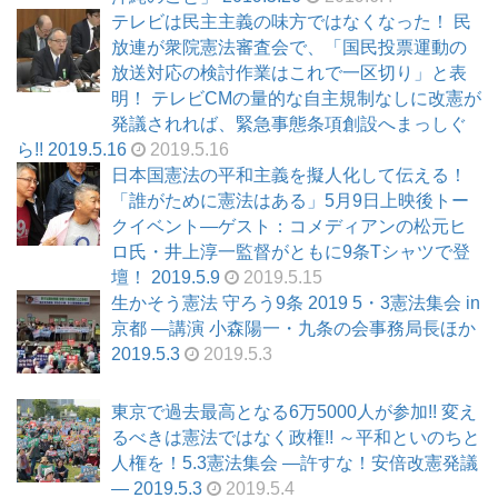
テレビは民主主義の味方ではなくなった！ 民
放連が衆院憲法審査会で、「国民投票運動の
放送対応の検討作業はこれで一区切り」と表
明！ テレビCMの量的な自主規制なしに改憲が
発議されれば、緊急事態条項創設へまっしぐ
ら!! 2019.5.16
2019.5.16
日本国憲法の平和主義を擬人化して伝える！
「誰がために憲法はある」5月9日上映後トー
クイベント―ゲスト：コメディアンの松元ヒ
ロ氏・井上淳一監督がともに9条Tシャツで登
壇！ 2019.5.9
2019.5.15
生かそう憲法 守ろう9条 2019 5・3憲法集会 in
京都 ―講演 小森陽一・九条の会事務局長ほか
2019.5.3
2019.5.3
東京で過去最高となる6万5000人が参加!! 変え
るべきは憲法ではなく政権!! ～平和といのちと
人権を！5.3憲法集会 ―許すな！安倍改憲発議
― 2019.5.3
2019.5.4