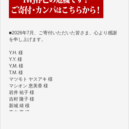
■■■■■■
■2026年7月、ご寄付いただいた皆さま、心より感謝
を申し上げます。
Y.H. 様
Y.Y. 様
Y,M. 様
T.M. 様
マツモト ヤスアキ 様
マシオン 恵美香 様
岩井 祐子 様
吉村 隆子 様
新城 靖 様
青木 要 様
T.Y. 様
K.O. 様
Y.S. 様
Y.N. 様