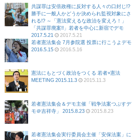
共謀罪は安倍政権に反対する人々の口封じ!?
勝手に一般人かどうか決められ監視対象にさ
れる!? ～「憲法変えるな政治を変えろ！」
「共謀罪廃案!!」若者を中心に新宿でデモ
2017.5.21
2017.5.21
若者憲法集会 7月参院選 投票に行こうよデモ
2016.5.15
2016.5.16
憲法にもとづく政治をつくる 若者×憲法
MEETING 2015.11.3
2015.11.3
若者憲法集会＆デモ主催「戦争法案つぶすデ
モ＠吉祥寺」 2015.8.23
2015.8.23
若者憲法集会実行委員会主催「安保法案」に