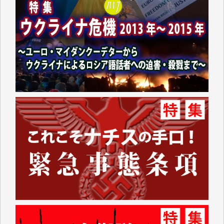
井出 隆太 様
小池説夫 様
アオキカナメ 様
諸般の事情によりIWJ会費払えず今は非会員です。市
民側に立つ講演会にIWJのカメラマンをよく拝見して
おります。コンテンツが失われるのはあまりにもった
いない。少しでもお役立てください。（H.O.様）
今日、僅かですがカンパしました。（T.M.様）
今日、僅かですがカンパしました。IWJの危機を乗り
切るには到底及ばない額ですが病気の妻を抱えている
私にとっては精一杯のカンパです。
かねてよりIWJが発してきた膨大な取材記事や解説記
事、そして各界の方々とのインタビューは大袈裟では
なく、極めて重要な知的財産だと思っています。
Windows7の頃はIWJの動画もRealPlayerで録画でき
て、かなりの動画をDVDに焼きこんで保存していま