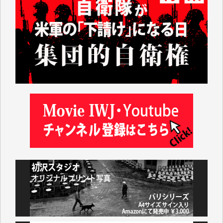
した。
しかし、それが出来なくなって以降はExcelなどを使
ってハイパーリンクを張り、重要と思われる記事にい
つでも簡単にアクセスできるようにして来ました。し
かし、それができるのもコンテンツがサーバーに保存
されているからこそのことであり、そのサーバーが使
えなくなってしまえば二度と視ることが出来なくなっ
てしまいます。
「何とかしなければ、何とかしてほしい。」と思いな
がらも前述した事情でどうにもならない自分の非力に
歯ぎしりするばかりです。（T.M.様）
いつもまともな報道、ありがとうございます。（新城
靖 様）