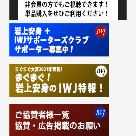
今日、僅かですがカンパしました。IWJの危機を乗り
切るには到底及ばない額ですが病気の妻を抱えている
私にとっては精一杯のカンパです。
かねてよりIWJが発してきた膨大な取材記事や解説記
事、そして各界の方々とのインタビューは大袈裟では
なく、極めて重要な知的財産だと思っています。
Windows7の頃はIWJの動画もRealPlayerで録画でき
て、かなりの動画をDVDに焼きこんで保存していま
した。
しかし、それが出来なくなって以降はExcelなどを使
ってハイパーリンクを張り、重要と思われる記事にい
つでも簡単にアクセスできるようにして来ました。し
かし、それができるのもコンテンツがサーバーに保存
されているからこそのことであり、そのサーバーが使
えなくなってしまえば二度と視ることが出来なくなっ
てしまいます。
「何とかしなければ、何とかしてほしい。」と思いな
がらも前述した事情でどうにもならない自分の非力に
歯ぎしりするばかりです。（T.M.様）