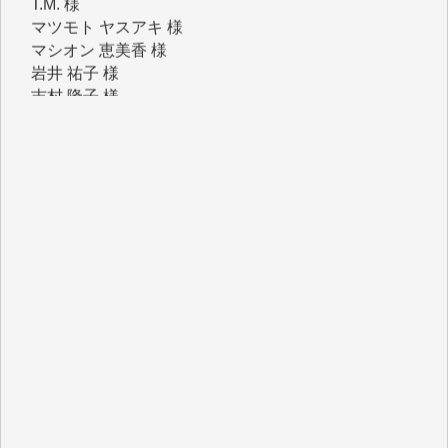
マシオン 恵美香 様
岩井 祐子 様
吉村 隆子 様
新城 靖 様
青木 要 様
T.Y. 様
K.O. 様
Y.S. 様
Y.N. 様
y.m. 様
R.N. 様
J.M. 様
T.N. 様
Y.T. 様
T.K. 様
ASAKO TAKAESU 様
マシオン恵美香 様
平野智生 様
山本賢二 様
吉住俊昭 様