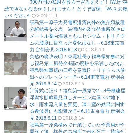
300万円の私財を投入せざるをえず！ IWJが存
続できなくなるかもしれません！ どうぞ皆様、IWJをお救
いください!!
2024.11.1
福島第一原子力発電所港湾内外の魚介類核種
分析結果を公表、港湾内外及び発電所20キロ
メートル圏内海域ともにセシウム・トリチウ
ムの濃度に目立った変化はなし～6.18東京電
力 定例会見 2018.6.18
2018.6.19
突然の廃炉表明！東電社長が福島県知事に対
し福島第二原発全4基の廃炉を示唆したのは、
福島県知事選の日程を意識!? トリチウム水放
出へのプレッシャー!?～6.14東京電力 定例会
見 2018.6.14
2018.6.15
計算式に誤り！福島第一原発で2～4号機建屋
滞留水貯蔵量見直しタービン建屋への地下
水・雨水流入量を変更、凍土壁の効果に関す
る数値等にも影響か!?～6.11東京電力 定例会
見 2018.6.11
2018.6.14
福島第一原発構内で作業していた作業員が作
業終了後、構外の事務所で倒れ死亡！持病が