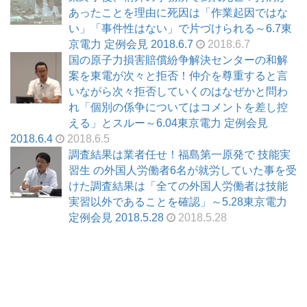
あったことを理由に死因は「作業起因ではな
い」「事件性はない」で片づけられる～6.7東
京電力 定例会見 2018.6.7
2018.6.7
国の原子力損害賠償紛争解決センターの和解
案を東電が次々と拒否！仲介を尊重すると言
いながら次々拒否していくのはなぜかと問わ
れ「個別の係争についてはコメントを差し控
える」とスルー～6.04東京電力 定例会見
2018.6.4
2018.6.5
調査結果は業者任せ！福島第一原発で 技能実
習生 の外国人労働者6名が就労していた事を受
けた調査結果は「全ての外国人労働者は技能
実習以外であることを確認」～5.28東京電力
定例会見 2018.5.28
2018.5.28