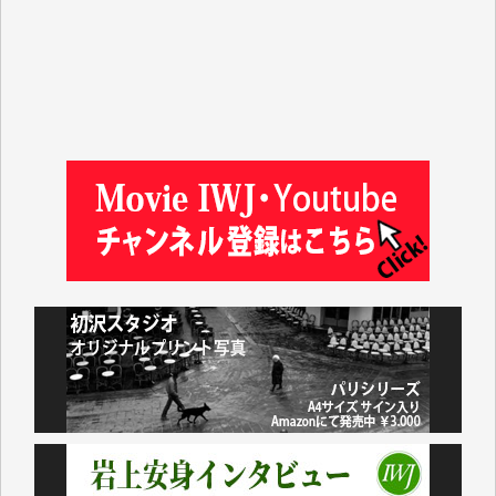
徳山匡 様
金 盛起 様
塩川 晃平 様
松本益美 様
井出 隆太 様
及川昭男 様
岩井祐子 様
藤田英之 様
藤岡比左志 様
井出 隆太 様
小池説夫 様
アオキカナメ 様
諸般の事情によりIWJ会費払えず今は非会員です。市
民側に立つ講演会にIWJのカメラマンをよく拝見して
おります。コンテンツが失われるのはあまりにもった
いない。少しでもお役立てください。（H.O.様）
今日、僅かですがカンパしました。（T.M.様）