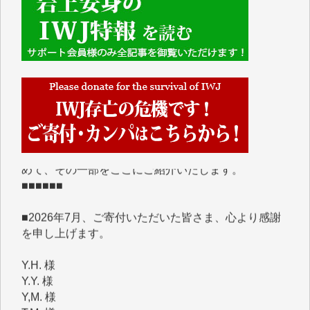
■■■■■■
IWJには、ご寄付・カンパをいただいた方々より、た
くさんの応援のメッセージが届いています。感謝を込
めて、その一部をここにご紹介いたします。
■■■■■■
■2026年7月、ご寄付いただいた皆さま、心より感謝
を申し上げます。
Y.H. 様
Y.Y. 様
Y,M. 様
T.M. 様
マツモト ヤスアキ 様