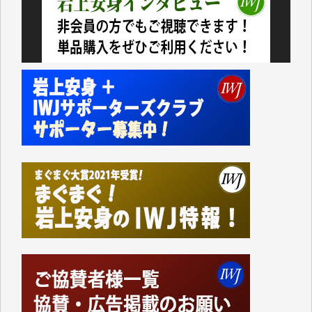
今日、僅かですがカンパしました。（T.M.様）
今日、僅かですがカンパしました。IWJの危機を乗り
切るには到底及ばない額ですが病気の妻を抱えている
私にとっては精一杯のカンパです。
かねてよりIWJが発してきた膨大な取材記事や解説記
事、そして各界の方々とのインタビューは大袈裟では
なく、極めて重要な知的財産だと思っています。
Windows7の頃はIWJの動画もRealPlayerで録画でき
て、かなりの動画をDVDに焼きこんで保存していま
した。
しかし、それが出来なくなって以降はExcelなどを使
ってハイパーリンクを張り、重要と思われる記事にい
つでも簡単にアクセスできるようにして来ました。し
かし、それができるのもコンテンツがサーバーに保存
されているからこそのことであり、そのサーバーが使
えなくなってしまえば二度と視ることが出来なくなっ
てしまいます。
「何とかしなければ、何とかしてほしい。」と思いな