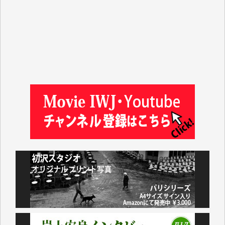
山本賢二 様
吉住俊昭 様
徳山匡 様
金 盛起 様
塩川 晃平 様
松本益美 様
井出 隆太 様
及川昭男 様
岩井祐子 様
藤田英之 様
藤岡比左志 様
井出 隆太 様
小池説夫 様
アオキカナメ 様
諸般の事情によりIWJ会費払えず今は非会員です。市
民側に立つ講演会にIWJのカメラマンをよく拝見して
おります。コンテンツが失われるのはあまりにもった
いない。少しでもお役立てください。（H.O.様）