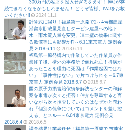
300万円の私財を投入せざるをえず！ IWJが存
続できなくなるかもしれません！ どうぞ皆様、IWJをお救
いください!!
2024.11.1
計算式に誤り！福島第一原発で2～4号機建屋
滞留水貯蔵量見直しタービン建屋への地下
水・雨水流入量を変更、凍土壁の効果に関す
る数値等にも影響か!?～6.11東京電力 定例会
見 2018.6.11
2018.6.14
福島第一原発構内で作業していた作業員が作
業終了後、構外の事務所で倒れ死亡！持病が
あったことを理由に死因は「作業起因ではな
い」「事件性はない」で片づけられる～6.7東
京電力 定例会見 2018.6.7
2018.6.7
国の原子力損害賠償紛争解決センターの和解
案を東電が次々と拒否！仲介を尊重すると言
いながら次々拒否していくのはなぜかと問わ
れ「個別の係争についてはコメントを差し控
える」とスルー～6.04東京電力 定例会見
2018.6.4
2018.6.5
調査結果は業者任せ！福島第一原発で 技能実