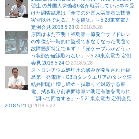
習生 の外国人労働者6名が就労していた事を受
けた調査結果は「全ての外国人労働者は技能
実習以外であることを確認」～5.28東京電力
定例会見 2018.5.28
2018.5.28
原因は未だ不明！福島第一原発全サブドレン
の水位が一時的に監視できなくなった問題で
故障箇所特定できず！「光ケーブルがどうい
う状態か確認取れない」～5.24東京電力 定例
会見 2018.5.24
2018.5.28
ストロンチウム処理水の滲みが発見された福
島第一発電所・G3西タンクエリアのタンク連
結弁問題に増し締め・拭取りで対応する東
電、拭き取り前表面線量の測定有無を問われ
「調べて回答する」～5.21東京電力 定例会見
2018.5.21
2018.5.22