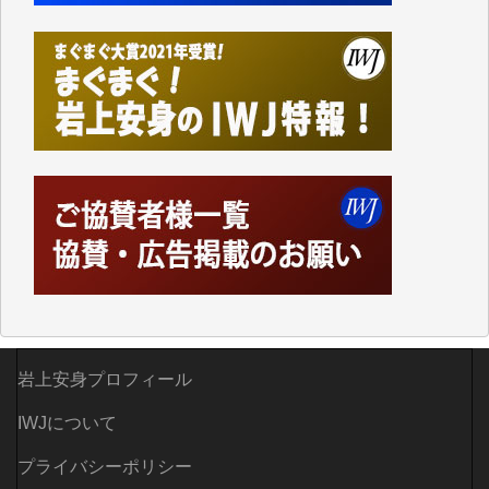
しかし、それが出来なくなって以降はExcelなどを使
ってハイパーリンクを張り、重要と思われる記事にい
つでも簡単にアクセスできるようにして来ました。し
かし、それができるのもコンテンツがサーバーに保存
されているからこそのことであり、そのサーバーが使
えなくなってしまえば二度と視ることが出来なくなっ
てしまいます。
「何とかしなければ、何とかしてほしい。」と思いな
がらも前述した事情でどうにもならない自分の非力に
歯ぎしりするばかりです。（T.M.様）
いつもまともな報道、ありがとうございます。（新城
靖 様）
岩上安身プロフィール
IWJについて
プライバシーポリシー