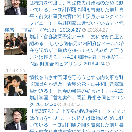
は権力を忖度し、司法権力は政治のために動
いている」〜加計問題の闇を告発した前川喜
平・前文科事務次官に岩上安身がロングイン
タビュー！「独裁国家に近づいている」と危
機感！（前編）（その5） 2018.4.27
2018.4.27
加計・官邸訪問予定メール 文科省が真正と
認める！ しかし送信元の内閣府はメールの存
在を認めず「確信を持ってそのものだと言う
ことは控える」～4.24 加計学園「首相案件」
問題 野党合同ヒアリング 2018.4.24
2018.4.25
情報を出さず官邸を守ろうとする内閣府を野
党議員らが追及！希望の党・山井和則衆院議
員が迫る！「国会の審議の妨害だ！」～4.20
加計学園「首相案件」問題 野党合同ヒアリン
グ 2018.4.20
2018.4.21
【第367号】岩上安身のIWJ特報！「メディア
は権力を忖度し、司法権力は政治のために動
いている」〜加計問題の闇を告発した前川喜
平・前文科事務次官に岩上安身がロングイン