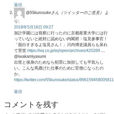
返信
@55kurosukeさん（ツイッターのご意見）
よ
り:
2018年5月16日 09:27
加計学園には視察に行ったのに京都産業大学には行
っていないと絶対に認めない内閣府・塩見参事官！
「面白すぎるよ塩見さん！」川内博史議員らも呆れ
て苦笑
https://iwj.co.jp/wj/open/archives/420289
…
@iwakamiyasumi
出世と保身のためなら犯罪に加担しても平気らし
い。こんな馬鹿げた仕事のために官僚になったの
か。
https://twitter.com/55kurosuke/status/99615945800581
返信
コメントを残す