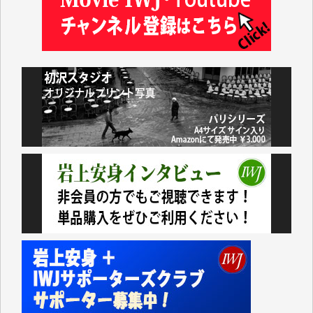
井出 隆太 様
小池説夫 様
アオキカナメ 様
諸般の事情によりIWJ会費払えず今は非会員です。市
民側に立つ講演会にIWJのカメラマンをよく拝見して
おります。コンテンツが失われるのはあまりにもった
いない。少しでもお役立てください。（H.O.様）
今日、僅かですがカンパしました。（T.M.様）
今日、僅かですがカンパしました。IWJの危機を乗り
切るには到底及ばない額ですが病気の妻を抱えている
私にとっては精一杯のカンパです。
かねてよりIWJが発してきた膨大な取材記事や解説記
事、そして各界の方々とのインタビューは大袈裟では
なく、極めて重要な知的財産だと思っています。
Windows7の頃はIWJの動画もRealPlayerで録画でき
て、かなりの動画をDVDに焼きこんで保存していま
した。