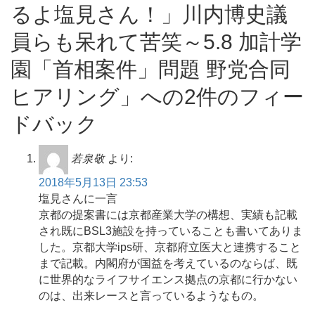
るよ塩見さん！」川内博史議
員らも呆れて苦笑～5.8 加計学
園「首相案件」問題 野党合同
ヒアリング」への2件のフィー
ドバック
若泉敬
より:
2018年5月13日 23:53
塩見さんに一言
京都の提案書には京都産業大学の構想、実績も記載
され既にBSL3施設を持っていることも書いてありま
した。京都大学ips研、京都府立医大と連携すること
まで記載。内閣府が国益を考えているのならば、既
に世界的なライフサイエンス拠点の京都に行かない
のは、出来レースと言っているようなもの。