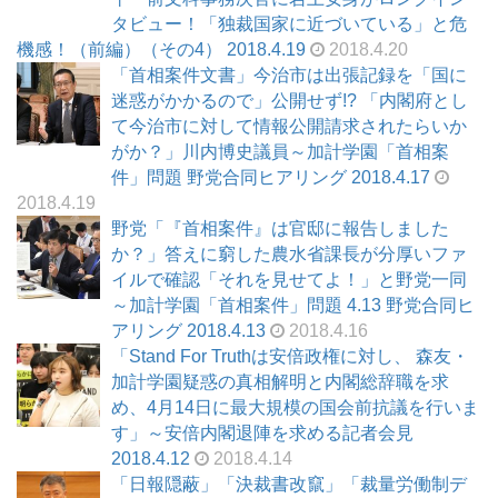
タビュー！「独裁国家に近づいている」と危
機感！（前編）（その4） 2018.4.19
2018.4.20
「首相案件文書」今治市は出張記録を「国に
迷惑がかかるので」公開せず!? 「内閣府とし
て今治市に対して情報公開請求されたらいか
がか？」川内博史議員～加計学園「首相案
件」問題 野党合同ヒアリング 2018.4.17
2018.4.19
野党「『首相案件』は官邸に報告しました
か？」答えに窮した農水省課長が分厚いファ
イルで確認「それを見せてよ！」と野党一同
～加計学園「首相案件」問題 4.13 野党合同ヒ
アリング 2018.4.13
2018.4.16
「Stand For Truthは安倍政権に対し、 森友・
加計学園疑惑の真相解明と内閣総辞職を求
め、4月14日に最大規模の国会前抗議を行いま
す」～安倍内閣退陣を求める記者会見
2018.4.12
2018.4.14
「日報隠蔽」「決裁書改竄」「裁量労働制デ