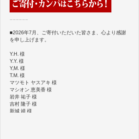
■■■■■■
■2026年7月、ご寄付いただいた皆さま、心より感謝
を申し上げます。
Y.H. 様
Y.Y. 様
Y,M. 様
T.M. 様
マツモト ヤスアキ 様
マシオン 恵美香 様
岩井 祐子 様
吉村 隆子 様
新城 靖 様
青木 要 様
T.Y. 様
K.O. 様
Y.S. 様
Y.N. 様
y.m. 様