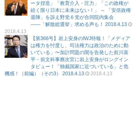
ータ捏造」「教育介入・圧力」「この政権が
続く限り日本に未来はない！」 ～ 「安倍政権
退陣」を訴え野党６党が合同院内集会
――「解散総選挙」求める声も！ 2018.4.13
2018.4.13
【第366号】岩上安身のIWJ特報！「メディア
は権力を忖度し、司法権力は政治のために動
いている」〜加計問題の闇を告発した前川喜
平・前文科事務次官に岩上安身がロングイン
タビュー！「独裁国家に近づいている」と危
機感！（前編）（その3） 2018.4.13
2018.4.13