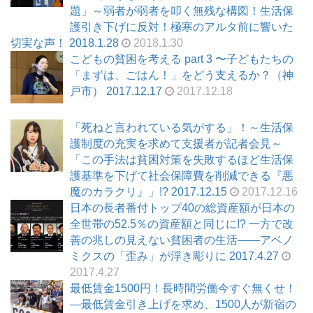
題」～弱者が弱者を叩く無残な構図！生活保
護引き下げに反対！極寒のアルタ前に響いた
切実な声！ 2018.1.28
2018.1.30
こどもの貧困を考える part 3 〜子どもたちの
「まずは、ごはん！」をどう支えるか？（神
戸市） 2017.12.17
2017.12.18
「死ねと言われている気がする」！～生活保
護制度の充実を求めて支援者が記者会見～
「この手法は貧困対策を失敗するほど生活保
護基準を下げて社会保障費を削減できる『悪
魔のカラクリ』」!? 2017.12.15
2017.12.16
日本の長者番付トップ40の総資産額が日本の
全世帯の52.5％の資産額と同じに!? 一方で改
善の兆しの見えない貧困者の生活――アベノ
ミクスの「歪み」が浮き彫りに 2017.4.27
2017.4.27
最低賃金1500円！長時間労働今すぐ無くせ！
―最低賃金引き上げを求め、1500人が新宿の