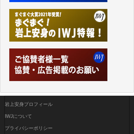
Windows7の頃はIWJの動画もRealPlayerで録画でき
て、かなりの動画をDVDに焼きこんで保存していま
した。
しかし、それが出来なくなって以降はExcelなどを使
ってハイパーリンクを張り、重要と思われる記事にい
つでも簡単にアクセスできるようにして来ました。し
かし、それができるのもコンテンツがサーバーに保存
されているからこそのことであり、そのサーバーが使
えなくなってしまえば二度と視ることが出来なくなっ
てしまいます。
「何とかしなければ、何とかしてほしい。」と思いな
がらも前述した事情でどうにもならない自分の非力に
歯ぎしりするばかりです。（T.M.様）
いつもまともな報道、ありがとうございます。（新城
岩上安身プロフィール
靖 様）
IWJについて
プライバシーポリシー