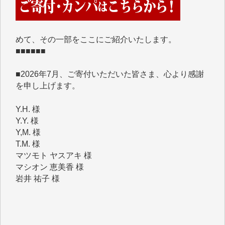
くさんの応援のメッセージが届いています。感謝を込
めて、その一部をここにご紹介いたします。
■■■■■■
■2026年7月、ご寄付いただいた皆さま、心より感謝
を申し上げます。
Y.H. 様
Y.Y. 様
Y,M. 様
T.M. 様
マツモト ヤスアキ 様
マシオン 恵美香 様
岩井 祐子 様
吉村 隆子 様
新城 靖 様
青木 要 様
T.Y. 様
K.O. 様