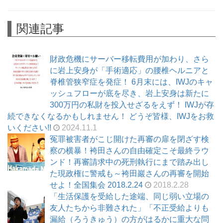
関連記事
財政危機にサーバー移転費用が加わり、さら
に岩上安身が「手術適応」の腰椎ヘルニアと
脊椎管狭窄症を発症！ 6月末には、IWJのキャ
ッシュフローが底を尽き、岩上安身は新たに
300万円の私財を投入せざるをえず！ IWJが存
続できなくなるかもしれません！ どうぞ皆様、IWJをお救
いください!!
2024.11.1
冤罪被害者がこじ開けた再審の扉を閉ざす検
察の横暴！袴田さんの自由確定こそ最終ラウ
ンド！再審請求中の死刑執行にまで踏み出し
た現政権に警戒も～袴田巖さんの再審を開始
せよ！全国集会 2018.2.24
2018.2.28
「生活保護を受給した途端、同じ弱い立場の
友人たちから非難された」「不正受給よりも
漏給（ろうきゅう）の方がはるかに重大な問