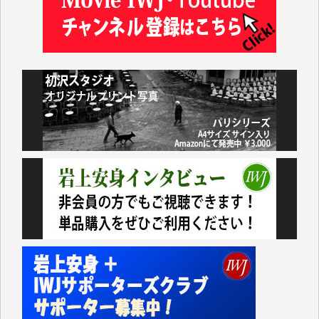
藤田英之 様
藤岡比左志 様
井出 隆太 様
小池説夫 様
アオキカナメ 様
諸般の事情によりIWJ会費払えず今は非会員です。市
民側に立つ講演会にIWJのカメラマンをよく拝見して
おります。コンテンツが失われるのはあまりにもった
いない。少しでもお役立てください。（H.O.様）
今日、僅かですがカンパしました。（T.M.様）
今日、僅かですがカンパしました。IWJの危機を乗り
切るには到底及ばない額ですが病気の妻を抱えている
私にとっては精一杯のカンパです。
かねてよりIWJが発してきた膨大な取材記事や解説記
事、そして各界の方々とのインタビューは大袈裟では
なく、極めて重要な知的財産だと思っています。