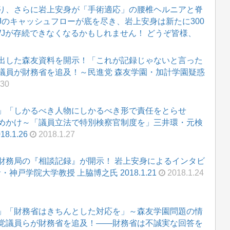
り、さらに岩上安身が「手術適応」の腰椎ヘルニアと脊
WJのキャッシュフローが底を尽き、岩上安身は新たに300
WJが存続できなくなるかもしれません！ どうぞ皆様、
出した森友資料を開示！「これが記録じゃないと言った
議員が財務省を追及！～民進党 森友学園・加計学園疑惑
.30
」「しかるべき人物にしかるべき形で責任をとらせ
めかけ～「議員立法で特別検察官制度を」三井環・元検
.1.26
2018.1.27
財務局の『相談記録』が開示！ 岩上安身によるインタビ
・神戸学院大学教授 上脇博之氏 2018.1.21
2018.1.24
」「財務省はきちんとした対応を」～森友学園問題の情
党議員らが財務省を追及！――財務省は不誠実な回答を