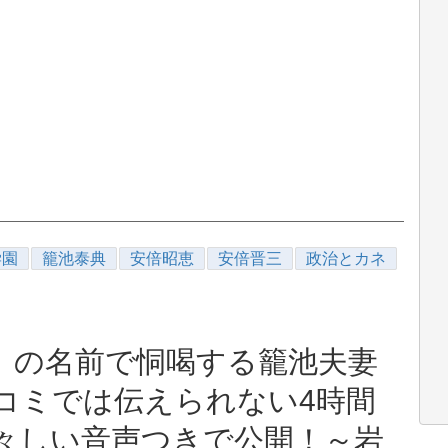
学園
籠池泰典
安倍昭恵
安倍晋三
政治とカネ
」の名前で恫喝する籠池夫妻
コミでは伝えられない4時間
々しい音声つきで公開！～岩