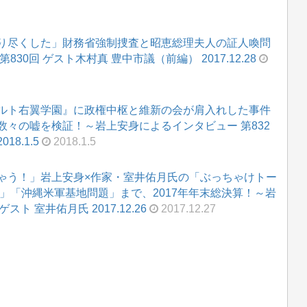
り尽くした」財務省強制捜査と昭恵総理夫人の証人喚問
0回 ゲスト木村真 豊中市議（前編） 2017.12.28
ルト右翼学園』に政権中枢と維新の会が肩入れした事件
々の嘘を検証！～岩上安身によるインタビュー 第832
8.1.5
2018.1.5
ゃう！」岩上安身×作家・室井佑月氏の「ぶっちゃけトー
」「沖縄米軍基地問題」まで、2017年年末総決算！～岩
ト 室井佑月氏 2017.12.26
2017.12.27