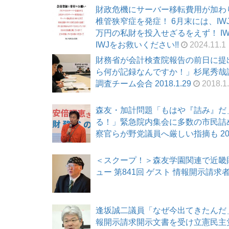
財政危機にサーバー移転費用が加わ
椎管狭窄症を発症！ 6月末には、I
万円の私財を投入せざるをえず！ I
IWJをお救いください!!
2024.11.1
財務省が会計検査院報告の前日に提
ら何が記録なんですか！」杉尾秀哉
調査チーム会合 2018.1.29
2018.1
森友・加計問題「もはや『詰み』だ
る！」緊急院内集会に多数の市民詰
察官らが野党議員へ厳しい指摘も 2018
＜スクープ！＞森友学園関連で近畿
ュー 第841回 ゲスト 情報開示請求者
逢坂誠二議員「なぜ今出てきたんだ
報開示請求開示文書を受け立憲民主