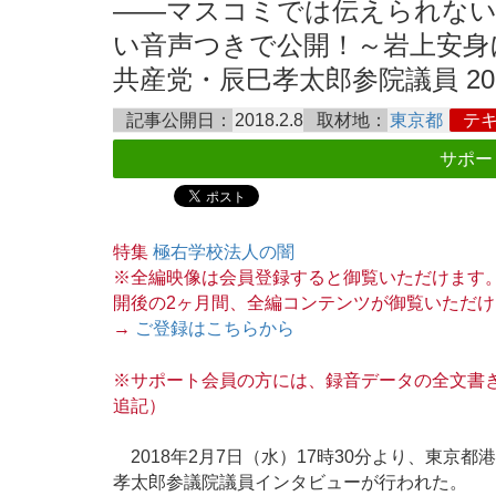
――マスコミでは伝えられない
い音声つきで公開！～岩上安身に
共産党・辰巳孝太郎参院議員 2018
記事公開日：
2018.2.8
取材地：
東京都
テ
サポー
特集
極右学校法人の闇
※全編映像は会員登録すると御覧いただけます
開後の2ヶ月間、全編コンテンツが御覧いただけ
→
ご登録はこちらから
※サポート会員の方には、録音データの全文書き起
追記）
2018年2月7日（水）17時30分より、東京
孝太郎参議院議員インタビューが行われた。