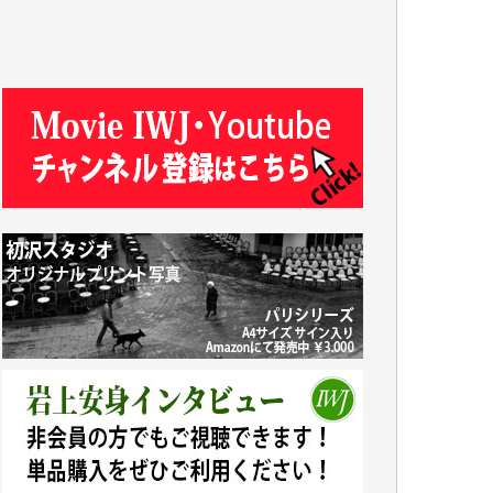
ASAKO TAKAESU 様
マシオン恵美香 様
平野智生 様
山本賢二 様
吉住俊昭 様
徳山匡 様
金 盛起 様
塩川 晃平 様
松本益美 様
井出 隆太 様
及川昭男 様
岩井祐子 様
藤田英之 様
藤岡比左志 様
井出 隆太 様
小池説夫 様
アオキカナメ 様
諸般の事情によりIWJ会費払えず今は非会員
です。市民側に立つ講演会にIWJのカメラマ