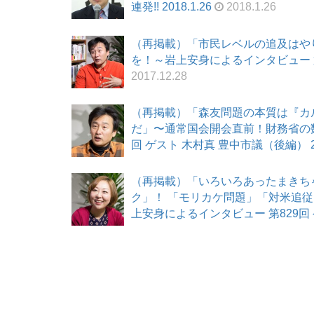
連発!! 2018.1.26
2018.1.26
（再掲載）「市民レベルの追及はや
を！～岩上安身によるインタビュー 第83
2017.12.28
（再掲載）「森友問題の本質は『カ
だ」〜通常国会開会直前！財務省の数
回 ゲスト 木村真 豊中市議（後編） 201
（再掲載）「いろいろあったまきち
ク」！ 「モリカケ問題」「対米追従
上安身によるインタビュー 第829回 ゲス