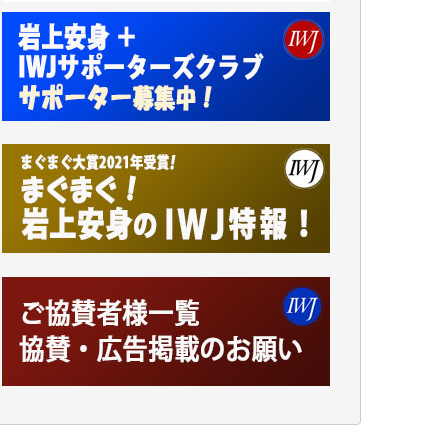
ンをよく拝見しております。コンテンツが失
われるのはあまりにもったいない。少しでも
お役立てください。（H.O.様）
今日、僅かですがカンパしました。（T.M.
様）
今日、僅かですがカンパしました。IWJの危
機を乗り切るには到底及ばない額ですが病気
の妻を抱えている私にとっては精一杯のカン
パです。
かねてよりIWJが発してきた膨大な取材記事
や解説記事、そして各界の方々とのインタビ
ューは大袈裟ではなく、極めて重要な知的財
産だと思っています。
Windows7の頃はIWJの動画もRealPlayerで録
画できて、かなりの動画をDVDに焼きこんで
保存していました。
しかし、それが出来なくなって以降はExcelな