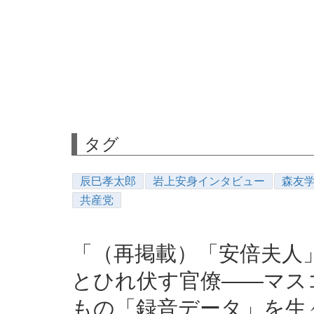
タグ
辰巳孝太郎
岩上安身インタビュー
森友
共産党
「（再掲載）「安倍夫人
とひれ伏す官僚――マス
もの「録音データ」を生