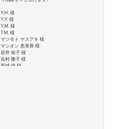
Y.Y. 様
Y,M. 様
T.M. 様
マツモト ヤスアキ 様
マシオン 恵美香 様
岩井 祐子 様
吉村 隆子 様
新城 靖 様
青木 要 様
T.Y. 様
K.O. 様
Y.S. 様
Y.N. 様
y.m. 様
R.N. 様
J.M. 様
T.N. 様
Y.T. 様
T.K. 様