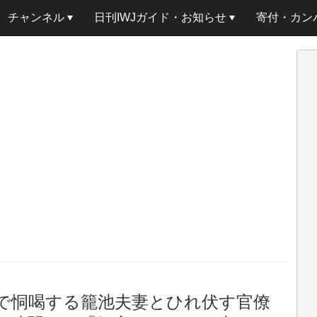
チャンネル
日刊IWJガイド・お知らせ
寄付・カン
で恫喝する籠池夫妻とひれ伏す官僚