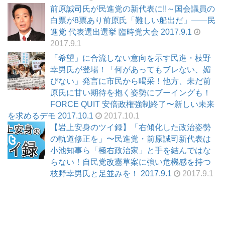
前原誠司氏が民進党の新代表に!!～国会議員の
白票が8票あり前原氏「難しい船出だ」――民
進党 代表選出選挙 臨時党大会 2017.9.1
2017.9.1
「希望」に合流しない意向を示す民進・枝野
幸男氏が登場！「何があってもブレない、媚
びない」発言に市民から喝采！他方、未だ前
原氏に甘い期待を抱く姿勢にブーイングも！
FORCE QUIT 安倍政権強制終了〜新しい未来
を求めるデモ 2017.10.1
2017.10.1
【岩上安身のツイ録】「右傾化した政治姿勢
の軌道修正を」〜民進党・前原誠司新代表は
小池知事ら「極右政治家」と手を結んではな
らない！自民党改憲草案に強い危機感を持つ
枝野幸男氏と足並みを！ 2017.9.1
2017.9.1