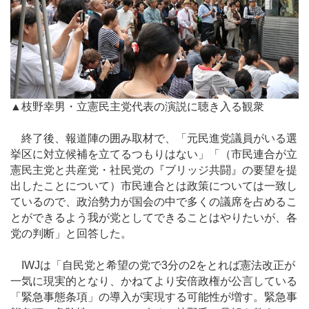
▲枝野幸男・立憲民主党代表の演説に聴き入る観衆
終了後、報道陣の囲み取材で、「元民進党議員がいる選
挙区に対立候補を立てるつもりはない」「（市民連合が立
憲民主党と共産党・社民党の『ブリッジ共闘』の要望を提
出したことについて）市民連合とは政策については一致し
ているので、政治勢力が国会の中で多くの議席を占めるこ
とができるよう我が党としてできることはやりたいが、各
党の判断」と回答した。
IWJは「自民党と希望の党で3分の2をとれば憲法改正が
一気に現実的となり、かねてより安倍政権が公言している
「緊急事態条項」の導入が実現する可能性が増す。緊急事