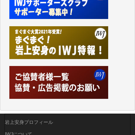
Windows7の頃はIWJの動画もRealPlayerで録画でき
て、かなりの動画をDVDに焼きこんで保存していま
した。
しかし、それが出来なくなって以降はExcelなどを使
ってハイパーリンクを張り、重要と思われる記事にい
つでも簡単にアクセスできるようにして来ました。し
かし、それができるのもコンテンツがサーバーに保存
されているからこそのことであり、そのサーバーが使
えなくなってしまえば二度と視ることが出来なくなっ
てしまいます。
「何とかしなければ、何とかしてほしい。」と思いな
がらも前述した事情でどうにもならない自分の非力に
歯ぎしりするばかりです。（T.M.様）
いつもまともな報道、ありがとうございます。（新城
靖 様）
岩上安身プロフィール
IWJについて