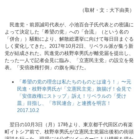
（取材・文：大下由美）
民進党・前原誠司代表が、小池百合子氏代表との密議に
よって決定した「希望の党」への「合流」（という名の
「併合」）騒動により、解散総選挙に向けて毎日目まぐる
しく変化してきた。2017年10月2日、リベラル派が集う新
党が結成された。民進党の枝野幸男氏が離党届を提出し、
たった一人で記者会見に臨み、「立憲民主党」の設立を発
表。「安倍政権打倒」の旗を掲げた。
「希望の党の理念は私たちのものとは違う！」〜元
民進・枝野幸男氏が「立憲民主党」旗揚げ！会見で
「安倍政権にストップ」訴え！リベラルの「受け
皿」目指し、「市民連合」と連携を明言！
2017.10.2
翌日の10月3日（月）17時より、東京都千代田区の有楽
町イトシア前で、枝野幸男氏が立憲民主党届出後初の街頭
演説を行った。現場には公式ツイッターにより情報を得た