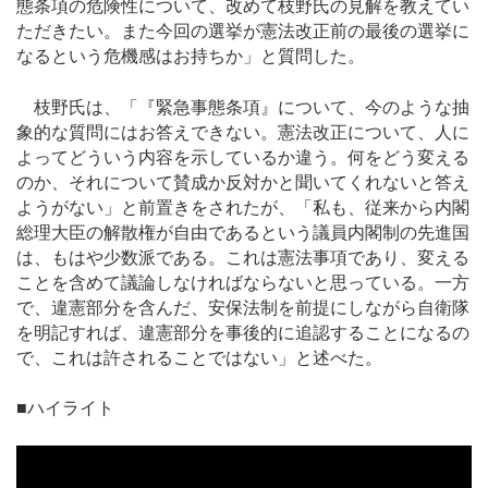
態条項の危険性について、改めて枝野氏の見解を教えてい
ただきたい。また今回の選挙が憲法改正前の最後の選挙に
なるという危機感はお持ちか」と質問した。
枝野氏は、「『緊急事態条項』について、今のような抽
象的な質問にはお答えできない。憲法改正について、人に
よってどういう内容を示しているか違う。何をどう変える
のか、それについて賛成か反対かと聞いてくれないと答え
ようがない」と前置きをされたが、「私も、従来から内閣
総理大臣の解散権が自由であるという議員内閣制の先進国
は、もはや少数派である。これは憲法事項であり、変える
ことを含めて議論しなければならないと思っている。一方
で、違憲部分を含んだ、安保法制を前提にしながら自衛隊
を明記すれば、違憲部分を事後的に追認することになるの
で、これは許されることではない」と述べた。
■ハイライト