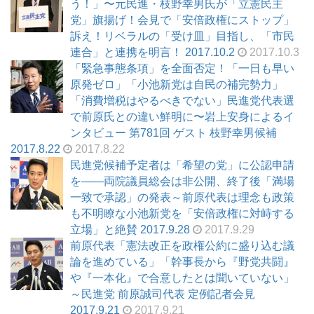
う！」〜元民進・枝野幸男氏が「立憲民主
党」旗揚げ！会見で「安倍政権にストップ」
訴え！リベラルの「受け皿」目指し、「市民
連合」と連携を明言！ 2017.10.2
2017.10.3
「緊急事態条項」を全面否定！「一日も早い
原発ゼロ」「小池新党は自民の補完勢力」
「消費増税はやるべきでない」民進党代表選
で前原氏との違い鮮明に〜岩上安身によるイ
ンタビュー 第781回 ゲスト 枝野幸男候補
2017.8.22
2017.8.22
民進党候補予定者は「希望の党」に公認申請
を――両院議員総会は非公開、終了後「満場
一致で承認」の発表～前原代表は理念も政策
も不明瞭な小池新党を「安倍政権に対峙する
立場」と絶賛 2017.9.28
2017.9.29
前原代表「憲法改正を政権公約に盛り込む議
論を進めている」「幹事長から『野党共闘』
や『一本化』で合意したとは聞いていない」
～民進党 前原誠司代表 定例記者会見
2017.9.21
2017.9.21