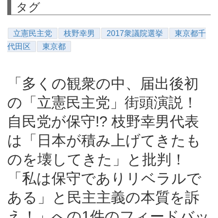
タグ
立憲民主党
枝野幸男
2017衆議院選挙
東京都千
代田区
東京都
「多くの観衆の中、届出後初
の「立憲民主党」街頭演説！
自民党が保守!? 枝野幸男代表
は「日本が積み上げてきたも
のを壊してきた」と批判！
「私は保守でありリベラルで
ある」と民主主義の本質を訴
え！」への1件のフィードバッ