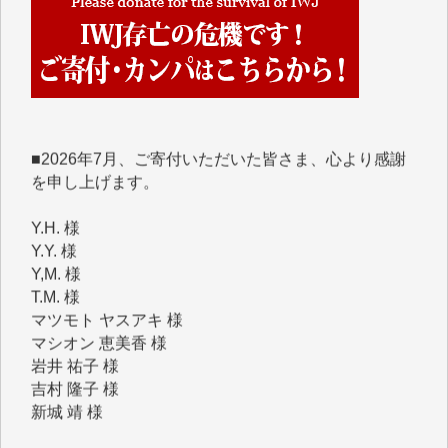
くさんの応援のメッセージが届いています。感謝を込
めて、その一部をここにご紹介いたします。
■■■■■■
■2026年7月、ご寄付いただいた皆さま、心より感謝
を申し上げます。
Y.H. 様
Y.Y. 様
Y,M. 様
T.M. 様
マツモト ヤスアキ 様
マシオン 恵美香 様
岩井 祐子 様
吉村 隆子 様
新城 靖 様
青木 要 様
T.Y. 様
K.O. 様