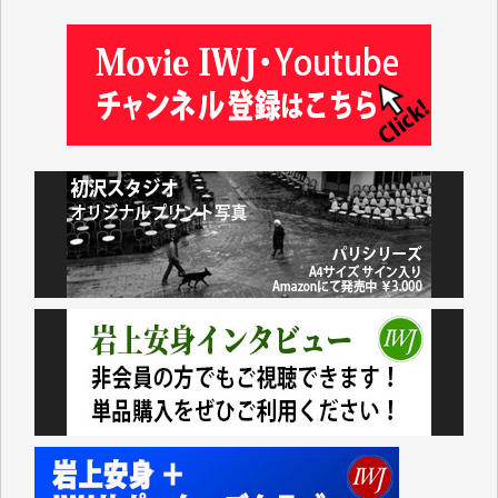
藤田英之 様
藤岡比左志 様
井出 隆太 様
小池説夫 様
アオキカナメ 様
諸般の事情によりIWJ会費払えず今は非会員です。市
民側に立つ講演会にIWJのカメラマンをよく拝見して
おります。コンテンツが失われるのはあまりにもった
いない。少しでもお役立てください。（H.O.様）
今日、僅かですがカンパしました。（T.M.様）
今日、僅かですがカンパしました。IWJの危機を乗り
切るには到底及ばない額ですが病気の妻を抱えている
私にとっては精一杯のカンパです。
かねてよりIWJが発してきた膨大な取材記事や解説記
事、そして各界の方々とのインタビューは大袈裟では
なく、極めて重要な知的財産だと思っています。