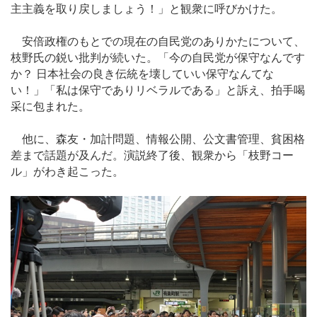
主主義を取り戻しましょう！」と観衆に呼びかけた。
安倍政権のもとでの現在の自民党のありかたについて、
枝野氏の鋭い批判が続いた。「今の自民党が保守なんです
か？ 日本社会の良き伝統を壊していい保守なんてな
い！」「私は保守でありリベラルである」と訴え、拍手喝
采に包まれた。
他に、森友・加計問題、情報公開、公文書管理、貧困格
差まで話題が及んだ。演説終了後、観衆から「枝野コー
ル」がわき起こった。