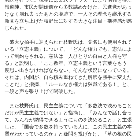
報道陣、市民が開始前から多数詰めかけた。民進党があっ
けなく崩れ去ったあとの廃墟で、一人その理念を継承する
新党を立ち上げた枝野氏に対する大きな注目・期待感が感
じられた。
盛大な拍手に迎えられた枝野氏は、党名にも使用されて
いる「立憲主義」について、「どんな権力でも、憲法によ
って制約をされる。憲法は一人ひとりの自由と人権を守
る」と説明し、「ここ数年、立憲主義という言葉をもう一
度思い出さなければならない、そんな状況になっている。
それは、内閣が、自ら積み重ねてきた解釈を勝手に変えた
ことだ」と指摘、「ルールなき権力は独裁である！」と、
一段と声を張り上げて喝破した。
また枝野氏は、民主主義について「多数決で決めること
だけが民主主義ではない」と指摘し、「みんなで話し合っ
て、みんなが納得できるようにものを決めること」と主張
した。「国会で多数を持っている人に、この民主主義の本
質がわかっているのか」と疑問を投げかけ、「草の根の民