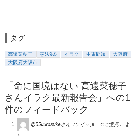
タグ
高遠菜穂子
憲法9条
イラク
中東問題
大阪府
大阪府大阪市
「命に国境はない 高遠菜穂子
さんイラク最新報告会」への1
件のフィードバック
@55kurosukeさん（ツイッターのご意見）
よ
り: