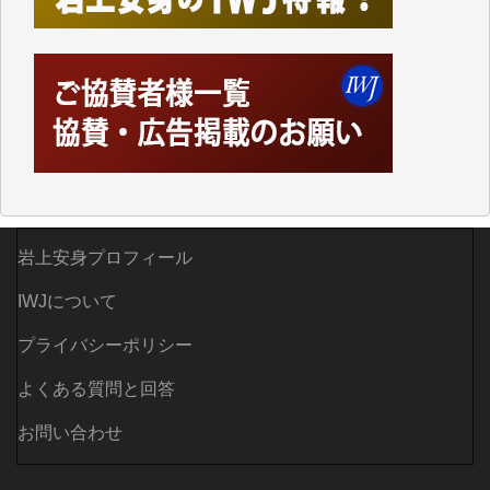
つでも簡単にアクセスできるようにして来ました。し
かし、それができるのもコンテンツがサーバーに保存
されているからこそのことであり、そのサーバーが使
えなくなってしまえば二度と視ることが出来なくなっ
てしまいます。
「何とかしなければ、何とかしてほしい。」と思いな
がらも前述した事情でどうにもならない自分の非力に
歯ぎしりするばかりです。（T.M.様）
いつもまともな報道、ありがとうございます。（新城
靖 様）
岩上安身プロフィール
IWJについて
プライバシーポリシー
よくある質問と回答
お問い合わせ