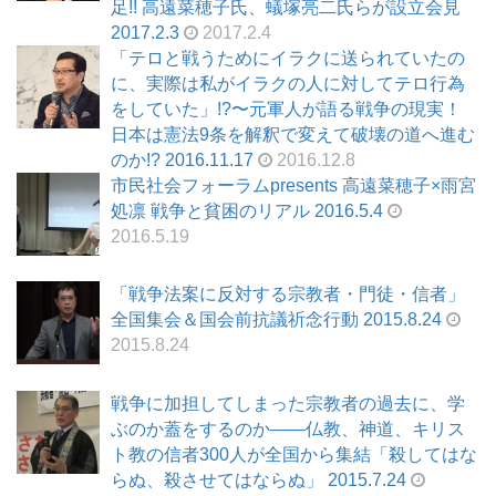
足!! 高遠菜穂子氏、蟻塚亮二氏らが設立会見
2017.2.3
2017.2.4
「テロと戦うためにイラクに送られていたの
に、実際は私がイラクの人に対してテロ行為
をしていた」!?〜元軍人が語る戦争の現実！
日本は憲法9条を解釈で変えて破壊の道へ進む
のか!? 2016.11.17
2016.12.8
市民社会フォーラムpresents 高遠菜穂子×雨宮
処凛 戦争と貧困のリアル 2016.5.4
2016.5.19
「戦争法案に反対する宗教者・門徒・信者」
全国集会＆国会前抗議祈念行動 2015.8.24
2015.8.24
戦争に加担してしまった宗教者の過去に、学
ぶのか蓋をするのか――仏教、神道、キリス
ト教の信者300人が全国から集結「殺してはな
らぬ、殺させてはならぬ」 2015.7.24