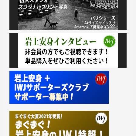
諸般の事情によりIWJ会費払えず今は非会員です。市
民側に立つ講演会にIWJのカメラマンをよく拝見して
おります。コンテンツが失われるのはあまりにもった
いない。少しでもお役立てください。（H.O.様）
今日、僅かですがカンパしました。（T.M.様）
今日、僅かですがカンパしました。IWJの危機を乗り
切るには到底及ばない額ですが病気の妻を抱えている
私にとっては精一杯のカンパです。
かねてよりIWJが発してきた膨大な取材記事や解説記
事、そして各界の方々とのインタビューは大袈裟では
なく、極めて重要な知的財産だと思っています。
Windows7の頃はIWJの動画もRealPlayerで録画でき
て、かなりの動画をDVDに焼きこんで保存していま
した。
しかし、それが出来なくなって以降はExcelなどを使
ってハイパーリンクを張り、重要と思われる記事にい