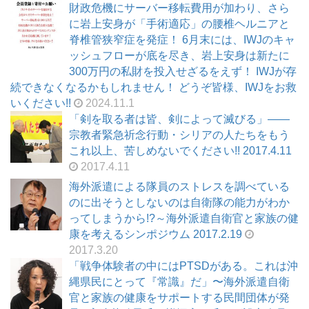
財政危機にサーバー移転費用が加わり、さら
に岩上安身が「手術適応」の腰椎ヘルニアと
脊椎管狭窄症を発症！ 6月末には、IWJのキャ
ッシュフローが底を尽き、岩上安身は新たに
300万円の私財を投入せざるをえず！ IWJが存
続できなくなるかもしれません！ どうぞ皆様、IWJをお救
いください!!
2024.11.1
「剣を取る者は皆、剣によって滅びる」――
宗教者緊急祈念行動・シリアの人たちをもう
これ以上、苦しめないでください!! 2017.4.11
2017.4.11
海外派遣による隊員のストレスを調べている
のに出そうとしないのは自衛隊の能力がわか
ってしまうから!?～海外派遣自衛官と家族の健
康を考えるシンポジウム 2017.2.19
2017.3.20
「戦争体験者の中にはPTSDがある。これは沖
縄県民にとって『常識』だ」〜海外派遣自衛
官と家族の健康をサポートする民間団体が発