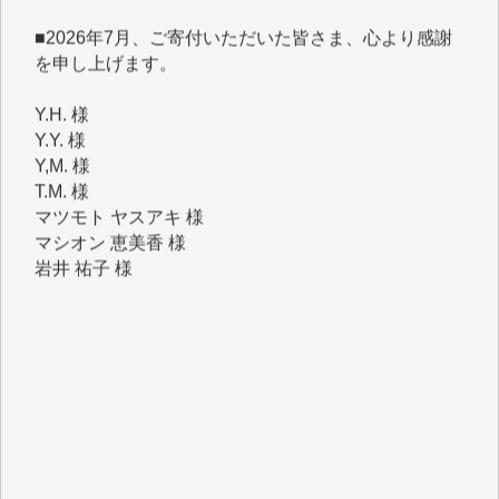
を申し上げます。
Y.H. 様
Y.Y. 様
Y,M. 様
T.M. 様
マツモト ヤスアキ 様
マシオン 恵美香 様
岩井 祐子 様
吉村 隆子 様
新城 靖 様
青木 要 様
T.Y. 様
K.O. 様
Y.S. 様
Y.N. 様
y.m. 様
R.N. 様
J.M. 様