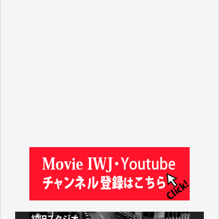
T.N. 様
Y.T. 様
T.K. 様
ASAKO TAKAESU 様
マシオン恵美香 様
平野智生 様
山本賢二 様
吉住俊昭 様
徳山匡 様
金 盛起 様
塩川 晃平 様
松本益美 様
井出 隆太 様
及川昭男 様
岩井祐子 様
藤田英之 様
藤岡比左志 様
井出 隆太 様
小池説夫 様
アオキカナメ 様