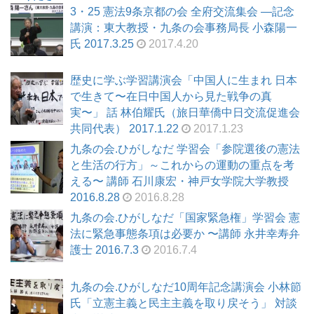
3・25 憲法9条京都の会 全府交流集会 ―記念
講演：東大教授・九条の会事務局長 小森陽一
氏 2017.3.25
2017.4.20
歴史に学ぶ学習講演会「中国人に生まれ 日本
で生きて〜在日中国人から見た戦争の真
実〜」 話 林伯耀氏（旅日華僑中日交流促進会
共同代表） 2017.1.22
2017.1.23
九条の会.ひがしなだ 学習会「参院選後の憲法
と生活の行方」～これからの運動の重点を考
える〜 講師 石川康宏・神戸女学院大学教授
2016.8.28
2016.8.28
九条の会.ひがしなだ「国家緊急権」学習会 憲
法に緊急事態条項は必要か 〜講師 永井幸寿弁
護士 2016.7.3
2016.7.4
九条の会.ひがしなだ10周年記念講演会 小林節
氏「立憲主義と民主主義を取り戻そう」 対談