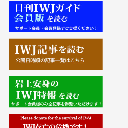
■■■■■■