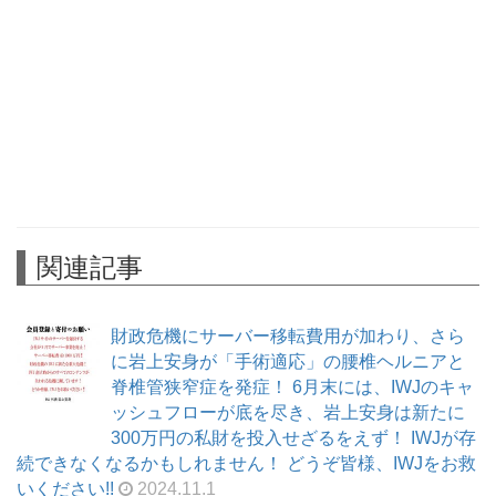
関連記事
財政危機にサーバー移転費用が加わり、さら
に岩上安身が「手術適応」の腰椎ヘルニアと
脊椎管狭窄症を発症！ 6月末には、IWJのキャ
ッシュフローが底を尽き、岩上安身は新たに
300万円の私財を投入せざるをえず！ IWJが存
続できなくなるかもしれません！ どうぞ皆様、IWJをお救
いください!!
2024.11.1