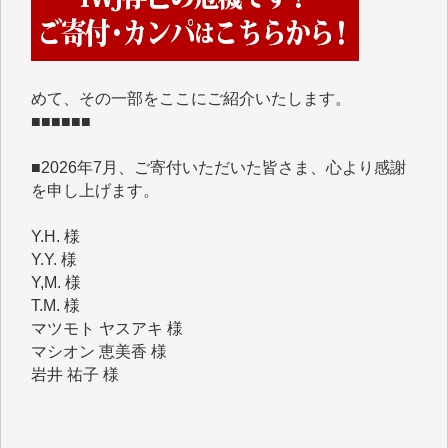
IWJには、ご寄付・カンパをいただいた方々より、た
くさんの応援のメッセージが届いています。感謝を込
めて、その一部をここにご紹介いたします。
■■■■■■
■2026年7月、ご寄付いただいた皆さま、心より感謝
を申し上げます。
Y.H. 様
Y.Y. 様
Y,M. 様
T.M. 様
マツモト ヤスアキ 様
マシオン 恵美香 様
岩井 祐子 様
吉村 隆子 様
新城 靖 様
青木 要 様
T.Y. 様