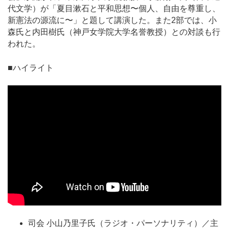
代文学）が「夏目漱石と平和思想〜個人、自由を尊重し、
新憲法の源流に〜」と題して講演した。また2部では、小
森氏と内田樹氏（神戸女学院大学名誉教授）との対談も行
われた。
■ハイライト
司会 小山乃里子氏（ラジオ・パーソナリティ）／主