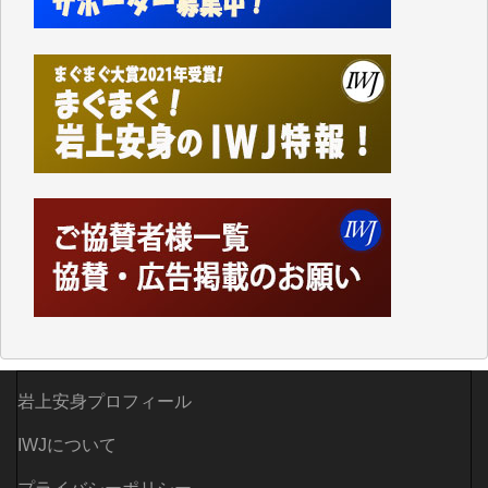
なく、極めて重要な知的財産だと思っています。
Windows7の頃はIWJの動画もRealPlayerで録画でき
て、かなりの動画をDVDに焼きこんで保存していま
した。
しかし、それが出来なくなって以降はExcelなどを使
ってハイパーリンクを張り、重要と思われる記事にい
つでも簡単にアクセスできるようにして来ました。し
かし、それができるのもコンテンツがサーバーに保存
されているからこそのことであり、そのサーバーが使
えなくなってしまえば二度と視ることが出来なくなっ
てしまいます。
「何とかしなければ、何とかしてほしい。」と思いな
がらも前述した事情でどうにもならない自分の非力に
歯ぎしりするばかりです。（T.M.様）
いつもまともな報道、ありがとうございます。（新城
岩上安身プロフィール
靖 様）
IWJについて