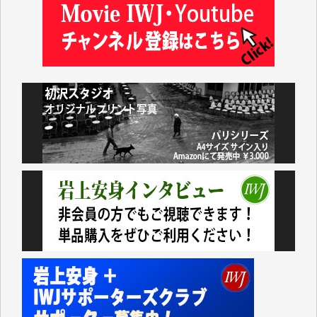
岩井祐子 様
藤田英之 様
藤岡比左志 様
井出 隆太 様
小池説夫 様
アオキカナメ 様
諸般の事情によりIWJ会費払えず今は非会員です。市
民側に立つ講演会にIWJのカメラマンをよく拝見して
おります。コンテンツが失われるのはあまりにもった
いない。少しでもお役立てください。（H.O.様）
今日、僅かですがカンパしました。（T.M.様）
今日、僅かですがカンパしました。IWJの危機を乗り
切るには到底及ばない額ですが病気の妻を抱えている
私にとっては精一杯のカンパです。
かねてよりIWJが発してきた膨大な取材記事や解説記
事、そして各界の方々とのインタビューは大袈裟では