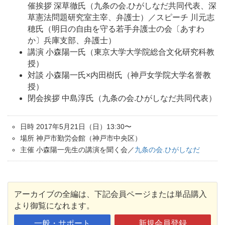
催挨拶 深草徹氏（九条の会.ひがしなだ共同代表、深
草憲法問題研究室主宰、弁護士）／スピーチ 川元志
穂氏（明日の自由を守る若手弁護士の会〔あすわ
か〕兵庫支部、弁護士）
講演 小森陽一氏（東京大学大学院総合文化研究科教
授）
対談 小森陽一氏×内田樹氏（神戸女学院大学名誉教
授）
閉会挨拶 中島淳氏（九条の会.ひがしなだ共同代表）
日時 2017年5月21日（日）13:30〜
場所 神戸市勤労会館（神戸市中央区）
主催 小森陽一先生の講演を聞く会／
九条の会.ひがしなだ
アーカイブの全編は、下記会員ページまたは単品購入
より御覧になれます。
一般・サポート
新規会員登録