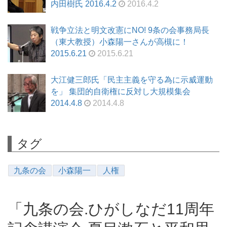
内田樹氏 2016.4.2
2016.4.2
戦争立法と明文改憲にNO! 9条の会事務局長
（東大教授）小森陽一さんが高槻に！
2015.6.21
2015.6.21
大江健三郎氏「民主主義を守る為に示威運動
を」 集団的自衛権に反対し大規模集会
2014.4.8
2014.4.8
タグ
九条の会
小森陽一
人権
「九条の会.ひがしなだ11周年