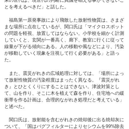
来の世代は、現世代の判断に異議を唱える事ができないこ
とを考えるべきだ」と話した。
福島第一原発事故により飛散した放射性物質は、さまざ
まな場所に点在しているが、関口氏は「マイクロスポット
の問題を軽視、放置してはならない。小学校を細かく計測
していくと、玄関が一番高く、廊下、教室に行くに従って
線量が下がる傾向にある。人の移動や風などにより、汚染
が移動していく現象を注視して行く必要がある」と語っ
た。
また、震災がれきの広域処理に対しては、「場所によっ
て放射性物質の汚染程度はまったく異なる。『震災がれ
き』とひとくくりにすることはできない。津波対策とし
て、山を作り、そこに木を植えて森を作り、住宅地への緩
衝帯を作る計画は、合理的ながれき処理だと考えている」
と述べた。
関口氏は、放射能を含むがれきの焼却後に出る焼却灰に
ついて、「国はバグフィルターによりセシウムを99%除去