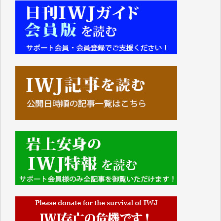
■■■■■■