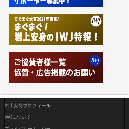
なく、極めて重要な知的財産だと思っています。
Windows7の頃はIWJの動画もRealPlayerで録画でき
て、かなりの動画をDVDに焼きこんで保存していま
した。
しかし、それが出来なくなって以降はExcelなどを使
ってハイパーリンクを張り、重要と思われる記事にい
つでも簡単にアクセスできるようにして来ました。し
かし、それができるのもコンテンツがサーバーに保存
されているからこそのことであり、そのサーバーが使
えなくなってしまえば二度と視ることが出来なくなっ
てしまいます。
「何とかしなければ、何とかしてほしい。」と思いな
がらも前述した事情でどうにもならない自分の非力に
歯ぎしりするばかりです。（T.M.様）
いつもまともな報道、ありがとうございます。（新城
岩上安身プロフィール
靖 様）
IWJについて
プライバシーポリシー