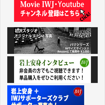
及川昭男 様
岩井祐子 様
藤田英之 様
藤岡比左志 様
井出 隆太 様
小池説夫 様
アオキカナメ 様
諸般の事情によりIWJ会費払えず今は非会員です。市
民側に立つ講演会にIWJのカメラマンをよく拝見して
おります。コンテンツが失われるのはあまりにもった
いない。少しでもお役立てください。（H.O.様）
今日、僅かですがカンパしました。（T.M.様）
今日、僅かですがカンパしました。IWJの危機を乗り
切るには到底及ばない額ですが病気の妻を抱えている
私にとっては精一杯のカンパです。
かねてよりIWJが発してきた膨大な取材記事や解説記
事、そして各界の方々とのインタビューは大袈裟では