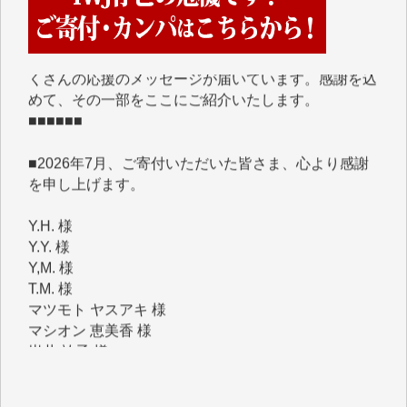
IWJには、ご寄付・カンパをいただいた方々より、た
くさんの応援のメッセージが届いています。感謝を込
めて、その一部をここにご紹介いたします。
■■■■■■
■2026年7月、ご寄付いただいた皆さま、心より感謝
を申し上げます。
Y.H. 様
Y.Y. 様
Y,M. 様
T.M. 様
マツモト ヤスアキ 様
マシオン 恵美香 様
岩井 祐子 様
吉村 隆子 様
新城 靖 様
青木 要 様
T.Y. 様