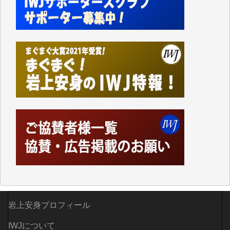
かねてよりIWJが発してきた膨大な取材記事や解説記
事、そして各界の方々とのインタビューは大袈裟では
なく、極めて重要な知的財産だと思っています。
Windows7の頃はIWJの動画もRealPlayerで録画でき
て、かなりの動画をDVDに焼きこんで保存していま
した。
しかし、それが出来なくなって以降はExcelなどを使
ってハイパーリンクを張り、重要と思われる記事にい
つでも簡単にアクセスできるようにして来ました。し
かし、それができるのもコンテンツがサーバーに保存
されているからこそのことであり、そのサーバーが使
えなくなってしまえば二度と視ることが出来なくなっ
てしまいます。
「何とかしなければ、何とかしてほしい。」と思いな
がらも前述した事情でどうにもならない自分の非力に
歯ぎしりするばかりです。（T.M.様）
岩上安身プロフィール
いつもまともな報道、ありがとうございます。（新城
靖 様）
IWJについて