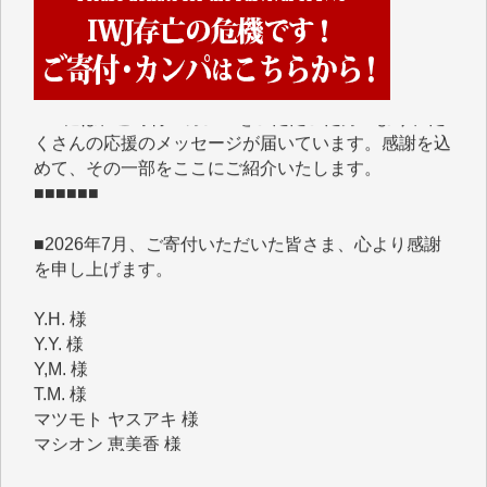
■■■■■■
IWJには、ご寄付・カンパをいただいた方々より、た
くさんの応援のメッセージが届いています。感謝を込
めて、その一部をここにご紹介いたします。
■■■■■■
■2026年7月、ご寄付いただいた皆さま、心より感謝
を申し上げます。
Y.H. 様
Y.Y. 様
Y,M. 様
T.M. 様
マツモト ヤスアキ 様
マシオン 恵美香 様
岩井 祐子 様
吉村 隆子 様
新城 靖 様