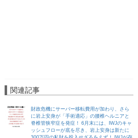
関連記事
財政危機にサーバー移転費用が加わり、さら
に岩上安身が「手術適応」の腰椎ヘルニアと
脊椎管狭窄症を発症！ 6月末には、IWJのキャ
ッシュフローが底を尽き、岩上安身は新たに
300万円の私財を投入せざるをえず！ IWJが存