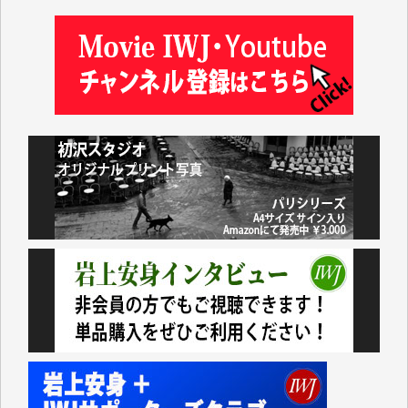
松本益美 様
井出 隆太 様
及川昭男 様
岩井祐子 様
藤田英之 様
藤岡比左志 様
井出 隆太 様
小池説夫 様
アオキカナメ 様
諸般の事情によりIWJ会費払えず今は非会員です。市
民側に立つ講演会にIWJのカメラマンをよく拝見して
おります。コンテンツが失われるのはあまりにもった
いない。少しでもお役立てください。（H.O.様）
今日、僅かですがカンパしました。（T.M.様）
今日、僅かですがカンパしました。IWJの危機を乗り
切るには到底及ばない額ですが病気の妻を抱えている
私にとっては精一杯のカンパです。