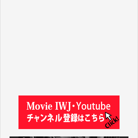
J.M. 様
T.N. 様
Y.T. 様
T.K. 様
ASAKO TAKAESU 様
マシオン恵美香 様
平野智生 様
山本賢二 様
吉住俊昭 様
徳山匡 様
金 盛起 様
塩川 晃平 様
松本益美 様
井出 隆太 様
及川昭男 様
岩井祐子 様
藤田英之 様
藤岡比左志 様
井出 隆太 様
小池説夫 様