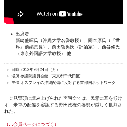
出席者
新崎盛暉氏（沖縄大学名誉教授）、岡本厚氏（『世
界』前編集長）、前田哲男氏（評論家）、西谷修氏
（東京外国語大学教授） 他
日時 2012年9月24日（月）
場所 参議院議員会館（東京都千代田区）
主催 オスプレイの沖縄配備に反対する首都圏ネットワーク
会見冒頭に読み上げられた声明文では、民意に耳を傾け
ず、米軍の配備を容認する野田政権の姿勢が厳しく批判さ
れた。
（…会員ページにつづく）