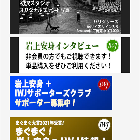
アオキカナメ 様
諸般の事情によりIWJ会費払えず今は非会員です。市
民側に立つ講演会にIWJのカメラマンをよく拝見して
おります。コンテンツが失われるのはあまりにもった
いない。少しでもお役立てください。（H.O.様）
今日、僅かですがカンパしました。（T.M.様）
今日、僅かですがカンパしました。IWJの危機を乗り
切るには到底及ばない額ですが病気の妻を抱えている
私にとっては精一杯のカンパです。
かねてよりIWJが発してきた膨大な取材記事や解説記
事、そして各界の方々とのインタビューは大袈裟では
なく、極めて重要な知的財産だと思っています。
Windows7の頃はIWJの動画もRealPlayerで録画でき
て、かなりの動画をDVDに焼きこんで保存していま
した。
しかし、それが出来なくなって以降はExcelなどを使