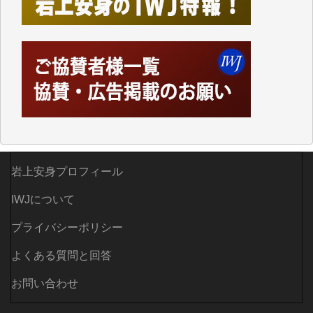
ってハイパーリンクを張り、重要と思われる記事にい
つでも簡単にアクセスできるようにして来ました。し
かし、それができるのもコンテンツがサーバーに保存
されているからこそのことであり、そのサーバーが使
えなくなってしまえば二度と視ることが出来なくなっ
てしまいます。
「何とかしなければ、何とかしてほしい。」と思いな
がらも前述した事情でどうにもならない自分の非力に
歯ぎしりするばかりです。（T.M.様）
いつもまともな報道、ありがとうございます。（新城
岩上安身プロフィール
靖 様）
IWJについて
プライバシーポリシー
よくある質問と回答
お問い合わせ