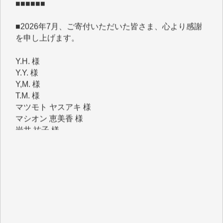
■2026年7月、ご寄付いただいた皆さま、心より感謝
を申し上げます。
Y.H. 様
Y.Y. 様
Y,M. 様
T.M. 様
マツモト ヤスアキ 様
マシオン 恵美香 様
岩井 祐子 様
吉村 隆子 様
新城 靖 様
青木 要 様
T.Y. 様
K.O. 様
Y.S. 様
Y.N. 様
y.m. 様
R.N. 様