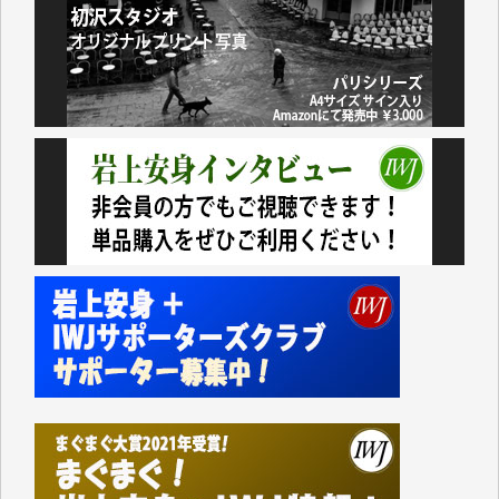
アオキカナメ 様
諸般の事情によりIWJ会費払えず今は非会員です。市
民側に立つ講演会にIWJのカメラマンをよく拝見して
おります。コンテンツが失われるのはあまりにもった
いない。少しでもお役立てください。（H.O.様）
今日、僅かですがカンパしました。（T.M.様）
今日、僅かですがカンパしました。IWJの危機を乗り
切るには到底及ばない額ですが病気の妻を抱えている
私にとっては精一杯のカンパです。
かねてよりIWJが発してきた膨大な取材記事や解説記
事、そして各界の方々とのインタビューは大袈裟では
なく、極めて重要な知的財産だと思っています。
Windows7の頃はIWJの動画もRealPlayerで録画でき
て、かなりの動画をDVDに焼きこんで保存していま
した。
しかし、それが出来なくなって以降はExcelなどを使