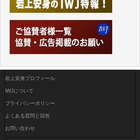
ってハイパーリンクを張り、重要と思われる記事にい
つでも簡単にアクセスできるようにして来ました。し
かし、それができるのもコンテンツがサーバーに保存
されているからこそのことであり、そのサーバーが使
えなくなってしまえば二度と視ることが出来なくなっ
てしまいます。
「何とかしなければ、何とかしてほしい。」と思いな
がらも前述した事情でどうにもならない自分の非力に
歯ぎしりするばかりです。（T.M.様）
いつもまともな報道、ありがとうございます。（新城
岩上安身プロフィール
靖 様）
IWJについて
プライバシーポリシー
よくある質問と回答
お問い合わせ