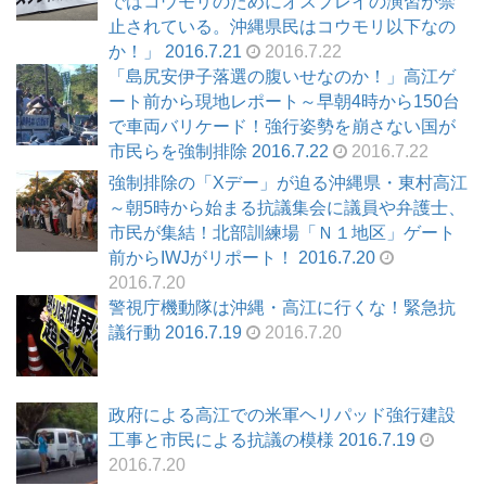
ではコウモリのためにオスプレイの演習が禁
止されている。沖縄県民はコウモリ以下なの
か！」 2016.7.21
2016.7.22
「島尻安伊子落選の腹いせなのか！」高江ゲ
ート前から現地レポート～早朝4時から150台
で車両バリケード！強行姿勢を崩さない国が
市民らを強制排除 2016.7.22
2016.7.22
強制排除の「Xデー」が迫る沖縄県・東村高江
～朝5時から始まる抗議集会に議員や弁護士、
市民が集結！北部訓練場「Ｎ１地区」ゲート
前からIWJがリポート！ 2016.7.20
2016.7.20
警視庁機動隊は沖縄・高江に行くな！緊急抗
議行動 2016.7.19
2016.7.20
政府による高江での米軍ヘリパッド強行建設
工事と市民による抗議の模様 2016.7.19
2016.7.20