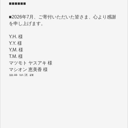
■2026年7月、ご寄付いただいた皆さま、心より感謝
を申し上げます。
Y.H. 様
Y.Y. 様
Y,M. 様
T.M. 様
マツモト ヤスアキ 様
マシオン 恵美香 様
岩井 祐子 様
吉村 隆子 様
新城 靖 様
青木 要 様
T.Y. 様
K.O. 様
Y.S. 様
Y.N. 様
y.m. 様
R.N. 様