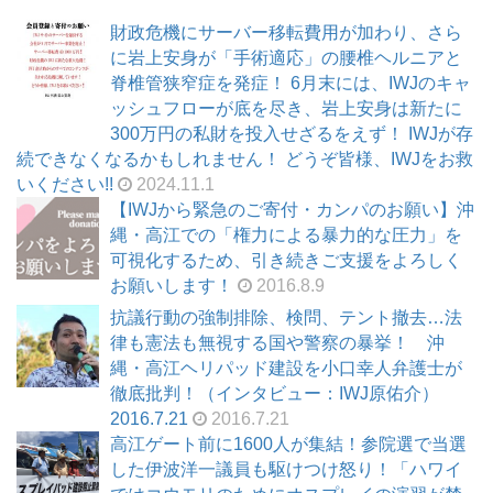
財政危機にサーバー移転費用が加わり、さら
に岩上安身が「手術適応」の腰椎ヘルニアと
脊椎管狭窄症を発症！ 6月末には、IWJのキャ
ッシュフローが底を尽き、岩上安身は新たに
300万円の私財を投入せざるをえず！ IWJが存
続できなくなるかもしれません！ どうぞ皆様、IWJをお救
いください!!
2024.11.1
【IWJから緊急のご寄付・カンパのお願い】沖
縄・高江での「権力による暴力的な圧力」を
可視化するため、引き続きご支援をよろしく
お願いします！
2016.8.9
抗議行動の強制排除、検問、テント撤去…法
律も憲法も無視する国や警察の暴挙！ 沖
縄・高江ヘリパッド建設を小口幸人弁護士が
徹底批判！（インタビュー：IWJ原佑介）
2016.7.21
2016.7.21
高江ゲート前に1600人が集結！参院選で当選
した伊波洋一議員も駆けつけ怒り！「ハワイ