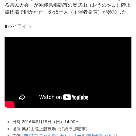
る県民大会」が沖縄県那覇市の奥武山（おうのやま）陸上
競技場で開かれた。6万5千人（主催者発表）が参加した。
■ハイライト
日時 2016年6月19日（日）14:00〜
場所 奥武山陸上競技場
（沖縄県那覇市）
主催
辺野古新基地を造らせないオール沖縄会議
（
詳細
）