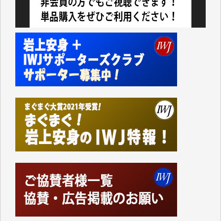
今日、僅かですがカンパしました。IWJの危機を乗り
切るには到底及ばない額ですが病気の妻を抱えている
私にとっては精一杯のカンパです。
かねてよりIWJが発してきた膨大な取材記事や解説記
事、そして各界の方々とのインタビューは大袈裟では
なく、極めて重要な知的財産だと思っています。
Windows7の頃はIWJの動画もRealPlayerで録画でき
て、かなりの動画をDVDに焼きこんで保存していま
した。
しかし、それが出来なくなって以降はExcelなどを使
ってハイパーリンクを張り、重要と思われる記事にい
つでも簡単にアクセスできるようにして来ました。し
かし、それができるのもコンテンツがサーバーに保存
されているからこそのことであり、そのサーバーが使
えなくなってしまえば二度と視ることが出来なくなっ
てしまいます。
「何とかしなければ、何とかしてほしい。」と思いな
がらも前述した事情でどうにもならない自分の非力に
歯ぎしりするばかりです。（T.M.様）