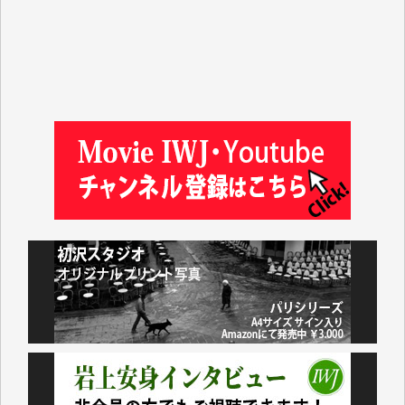
徳山匡 様
金 盛起 様
塩川 晃平 様
松本益美 様
井出 隆太 様
及川昭男 様
岩井祐子 様
藤田英之 様
藤岡比左志 様
井出 隆太 様
小池説夫 様
アオキカナメ 様
諸般の事情によりIWJ会費払えず今は非会員です。市
民側に立つ講演会にIWJのカメラマンをよく拝見して
おります。コンテンツが失われるのはあまりにもった
いない。少しでもお役立てください。（H.O.様）
今日、僅かですがカンパしました。（T.M.様）