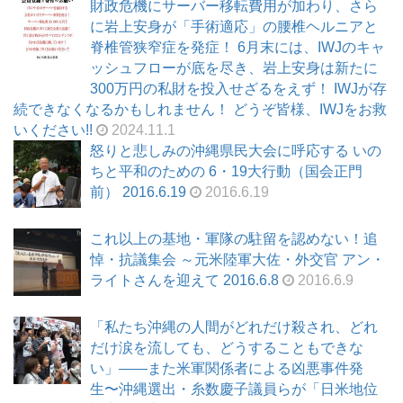
財政危機にサーバー移転費用が加わり、さら
に岩上安身が「手術適応」の腰椎ヘルニアと
脊椎管狭窄症を発症！ 6月末には、IWJのキャ
ッシュフローが底を尽き、岩上安身は新たに
300万円の私財を投入せざるをえず！ IWJが存
続できなくなるかもしれません！ どうぞ皆様、IWJをお救
いください!!
2024.11.1
怒りと悲しみの沖縄県民大会に呼応する いの
ちと平和のための 6・19大行動（国会正門
前） 2016.6.19
2016.6.19
これ以上の基地・軍隊の駐留を認めない！追
悼・抗議集会 ～元米陸軍大佐・外交官 アン・
ライトさんを迎えて 2016.6.8
2016.6.9
「私たち沖縄の人間がどれだけ殺され、どれ
だけ涙を流しても、どうすることもできな
い」――また米軍関係者による凶悪事件発
生〜沖縄選出・糸数慶子議員らが「日米地位