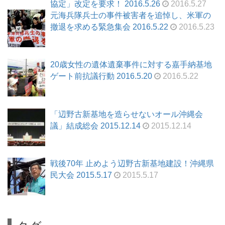
協定」改定を要求！ 2016.5.26
2016.5.27
元海兵隊兵士の事件被害者を追悼し、米軍の
撤退を求める緊急集会 2016.5.22
2016.5.23
20歳女性の遺体遺棄事件に対する嘉手納基地
ゲート前抗議行動 2016.5.20
2016.5.22
「辺野古新基地を造らせないオール沖縄会
議」結成総会 2015.12.14
2015.12.14
戦後70年 止めよう辺野古新基地建設！沖縄県
民大会 2015.5.17
2015.5.17