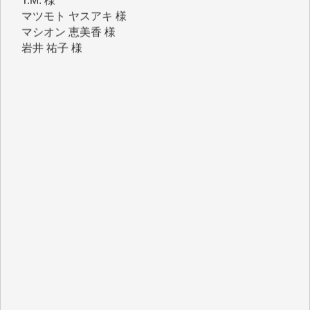
マシオン 恵美香 様
岩井 祐子 様
吉村 隆子 様
新城 靖 様
青木 要 様
T.Y. 様
K.O. 様
Y.S. 様
Y.N. 様
y.m. 様
R.N. 様
J.M. 様
T.N. 様
Y.T. 様
T.K. 様
ASAKO TAKAESU 様
マシオン恵美香 様
平野智生 様
山本賢二 様
吉住俊昭 様