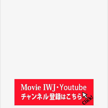
y.m. 様
R.N. 様
J.M. 様
T.N. 様
Y.T. 様
T.K. 様
ASAKO TAKAESU 様
マシオン恵美香 様
平野智生 様
山本賢二 様
吉住俊昭 様
徳山匡 様
金 盛起 様
塩川 晃平 様
松本益美 様
井出 隆太 様
及川昭男 様
岩井祐子 様
藤田英之 様
藤岡比左志 様