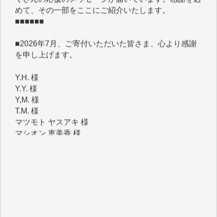
■■■■■■
■2026年7月、ご寄付いただいた皆さま、心より感謝
を申し上げます。
Y.H. 様
Y.Y. 様
Y,M. 様
T.M. 様
マツモト ヤスアキ 様
マシオン 恵美香 様
岩井 祐子 様
吉村 隆子 様
新城 靖 様
青木 要 様
T.Y. 様
K.O. 様
Y.S. 様
Y.N. 様