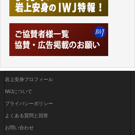
した。
しかし、それが出来なくなって以降はExcelなどを使
ってハイパーリンクを張り、重要と思われる記事にい
つでも簡単にアクセスできるようにして来ました。し
かし、それができるのもコンテンツがサーバーに保存
されているからこそのことであり、そのサーバーが使
えなくなってしまえば二度と視ることが出来なくなっ
てしまいます。
「何とかしなければ、何とかしてほしい。」と思いな
がらも前述した事情でどうにもならない自分の非力に
歯ぎしりするばかりです。（T.M.様）
岩上安身プロフィール
いつもまともな報道、ありがとうございます。（新城
IWJについて
靖 様）
プライバシーポリシー
よくある質問と回答
お問い合わせ