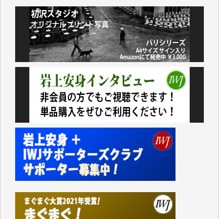
井出 隆太 様
小池説夫 様
アオキカナメ 様
諸般の事情によりIWJ会費払えず今は非会員です。市
民側に立つ講演会にIWJのカメラマンをよく拝見して
おります。コンテンツが失われるのはあまりにもった
いない。少しでもお役立てください。（H.O.様）
今日、僅かですがカンパしました。（T.M.様）
今日、僅かですがカンパしました。IWJの危機を乗り
切るには到底及ばない額ですが病気の妻を抱えている
私にとっては精一杯のカンパです。
かねてよりIWJが発してきた膨大な取材記事や解説記
事、そして各界の方々とのインタビューは大袈裟では
なく、極めて重要な知的財産だと思っています。
Windows7の頃はIWJの動画もRealPlayerで録画でき
て、かなりの動画をDVDに焼きこんで保存していま