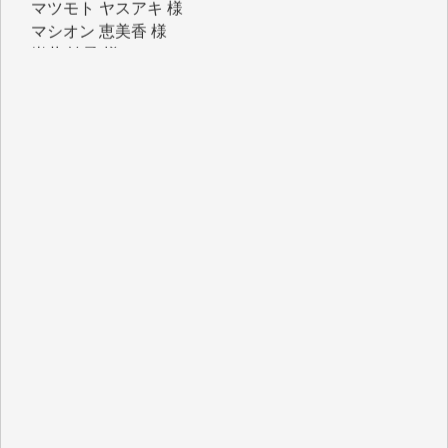
マシオン 恵美香 様
岩井 祐子 様
吉村 隆子 様
新城 靖 様
青木 要 様
T.Y. 様
K.O. 様
Y.S. 様
Y.N. 様
y.m. 様
R.N. 様
J.M. 様
T.N. 様
Y.T. 様
T.K. 様
ASAKO TAKAESU 様
マシオン恵美香 様
平野智生 様
山本賢二 様
吉住俊昭 様