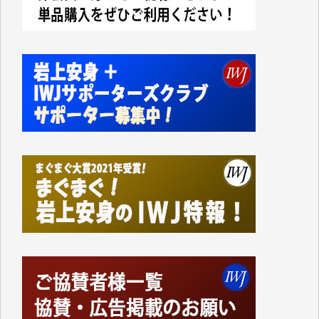
今日、僅かですがカンパしました。IWJの危機を乗り
切るには到底及ばない額ですが病気の妻を抱えている
私にとっては精一杯のカンパです。
かねてよりIWJが発してきた膨大な取材記事や解説記
事、そして各界の方々とのインタビューは大袈裟では
なく、極めて重要な知的財産だと思っています。
Windows7の頃はIWJの動画もRealPlayerで録画でき
て、かなりの動画をDVDに焼きこんで保存していま
した。
しかし、それが出来なくなって以降はExcelなどを使
ってハイパーリンクを張り、重要と思われる記事にい
つでも簡単にアクセスできるようにして来ました。し
かし、それができるのもコンテンツがサーバーに保存
されているからこそのことであり、そのサーバーが使
えなくなってしまえば二度と視ることが出来なくなっ
てしまいます。
「何とかしなければ、何とかしてほしい。」と思いな
がらも前述した事情でどうにもならない自分の非力に
歯ぎしりするばかりです。（T.M.様）