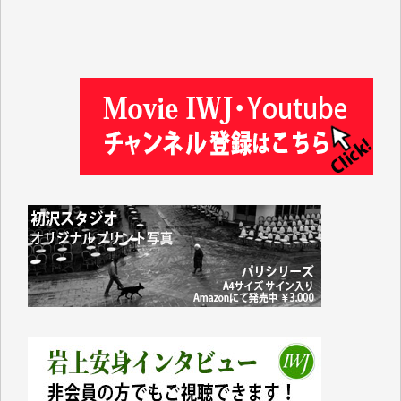
徳山匡 様
金 盛起 様
塩川 晃平 様
松本益美 様
井出 隆太 様
及川昭男 様
岩井祐子 様
藤田英之 様
藤岡比左志 様
井出 隆太 様
小池説夫 様
アオキカナメ 様
諸般の事情によりIWJ会費払えず今は非会員です。市
民側に立つ講演会にIWJのカメラマンをよく拝見して
おります。コンテンツが失われるのはあまりにもった
いない。少しでもお役立てください。（H.O.様）
今日、僅かですがカンパしました。（T.M.様）