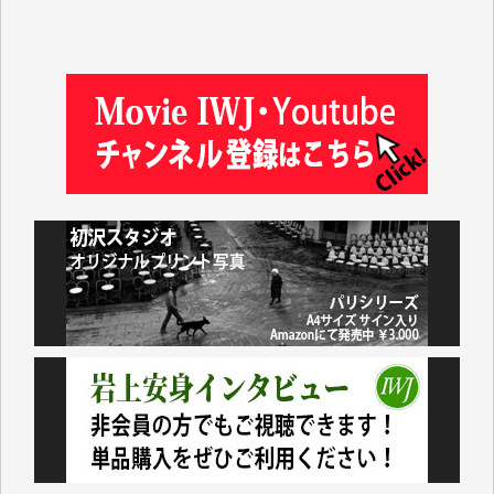
金 盛起 様
塩川 晃平 様
松本益美 様
井出 隆太 様
及川昭男 様
岩井祐子 様
藤田英之 様
藤岡比左志 様
井出 隆太 様
小池説夫 様
アオキカナメ 様
諸般の事情によりIWJ会費払えず今は非会員です。市
民側に立つ講演会にIWJのカメラマンをよく拝見して
おります。コンテンツが失われるのはあまりにもった
いない。少しでもお役立てください。（H.O.様）
今日、僅かですがカンパしました。（T.M.様）
今日、僅かですがカンパしました。IWJの危機を乗り