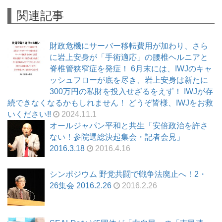
関連記事
財政危機にサーバー移転費用が加わり、さら
に岩上安身が「手術適応」の腰椎ヘルニアと
脊椎管狭窄症を発症！ 6月末には、IWJのキャ
ッシュフローが底を尽き、岩上安身は新たに
300万円の私財を投入せざるをえず！ IWJが存
続できなくなるかもしれません！ どうぞ皆様、IWJをお救
いください!!
2024.11.1
オールジャパン平和と共生「安倍政治を許さ
ない！参院選総決起集会・記者会見」
2016.3.18
2016.4.16
シンポジウム 野党共闘で戦争法廃止へ！2・
26集会 2016.2.26
2016.2.26