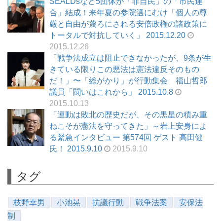
SEALDsなど5団体が「非自民」の「市民連
合」結成！来年夏の参院選にむけ「個人の尊
厳と自由が蔑ろにされる安倍政権の諸政策に
トータルで対抗していく」 2015.12.20
2015.12.26
「戦争法成立は阻止できなかったが、9条が生
きている限りこの悪法は憲法違反そのもの
だ！」〜「総がかり」が行動集会 福山哲郎
議員「闘いはこれから」 2015.10.8
2015.10.13
「運動は敗北の歴史だが、その黒星の積み重
ねこそが憲法を守ってきた」～岩上安身によ
る緊急インタビュー 第574回 ゲスト 高田健
氏！ 2015.9.10
2015.9.10
タグ
枝野幸男
小池晃
抗議行動
戦争法案
安保法
制