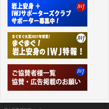
切るには到底及ばない額ですが病気の妻を抱えている
私にとっては精一杯のカンパです。
かねてよりIWJが発してきた膨大な取材記事や解説記
事、そして各界の方々とのインタビューは大袈裟では
なく、極めて重要な知的財産だと思っています。
Windows7の頃はIWJの動画もRealPlayerで録画でき
て、かなりの動画をDVDに焼きこんで保存していま
した。
しかし、それが出来なくなって以降はExcelなどを使
ってハイパーリンクを張り、重要と思われる記事にい
つでも簡単にアクセスできるようにして来ました。し
かし、それができるのもコンテンツがサーバーに保存
されているからこそのことであり、そのサーバーが使
えなくなってしまえば二度と視ることが出来なくなっ
てしまいます。
「何とかしなければ、何とかしてほしい。」と思いな
がらも前述した事情でどうにもならない自分の非力に
歯ぎしりするばかりです。（T.M.様）