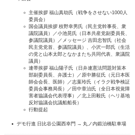
主催挨拶 福山真劫氏（戦争をさせない1000人
委員会）
国会議員挨拶 枝野幸男氏（民主党幹事長、衆
議院議員）／小池晃氏（日本共産党副委員長、
参議院議員）／メッセージ 吉田忠智氏（社会
民主党党首、参議院議員）、小沢一郎氏（生活
の党と山本太郎となかまたち共同代表、衆議院
議員）
連帯挨拶 福山陽子氏（日弁連憲法問題対策本
部副委員長、弁護士）／原中勝征氏（元日本医
師会会長、医師）／志葉玲氏（イラク戦争検証
委員会事務局長）／田中章治氏（全日本視覚障
害者協議会代表理事）／北上田毅氏（ヘリ基地
反対協議会抗議船船長）
行動提起
デモ行進 日比谷公園西幸門 → 丸ノ内鍛治橋駐車場