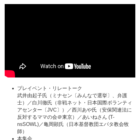
プレイベント・リレートーク
武井由起子氏（ミナセン〔みんなで選挙〕、弁護
士）／白川徹氏（非戦ネット・日本国際ボランティ
アセンター〔JVC〕）／西川あや氏（安保関連法に
反対するママの会＠東京）／あいねさん (T-
nsSOWL)／亀岡顕氏（日本基督教団エパタ教会牧
師）
本集会