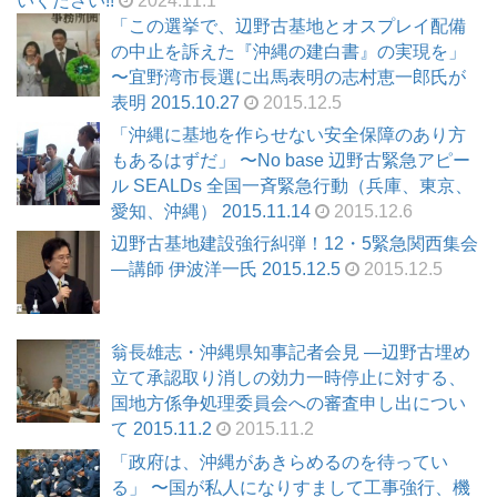
いください!!
2024.11.1
「この選挙で、辺野古基地とオスプレイ配備
の中止を訴えた『沖縄の建白書』の実現を」
〜宜野湾市長選に出馬表明の志村恵一郎氏が
表明 2015.10.27
2015.12.5
「沖縄に基地を作らせない安全保障のあり方
もあるはずだ」 〜No base 辺野古緊急アピー
ル SEALDs 全国一斉緊急行動（兵庫、東京、
愛知、沖縄） 2015.11.14
2015.12.6
辺野古基地建設強行糾弾！12・5緊急関西集会
―講師 伊波洋一氏 2015.12.5
2015.12.5
翁長雄志・沖縄県知事記者会見 ―辺野古埋め
立て承認取り消しの効力一時停止に対する、
国地方係争処理委員会への審査申し出につい
て 2015.11.2
2015.11.2
「政府は、沖縄があきらめるのを待ってい
る」 〜国が私人になりすまして工事強行、機