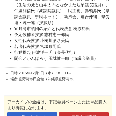
（生活の党と山本太郎となかまたち衆議院議員）、
仲里利信氏（衆議院議員）、民主党、赤嶺昇氏（県
議会議員、県民ネット）、新風会、連合沖縄、県労
連・統一連（挨拶順）
宜野湾市議団の紹介と代表決意 桃原功氏
予定候補者挨拶 志村恵一郎氏
女性代表挨拶 小橋川まさ美氏
若者代表挨拶 宮城政司氏
行動提起 伊波洋一氏（会長代行）
閉会とかんばろう 玉城健一郎（市議会議員）
日時 2015年12月9日（水） 18：00～
場所 宜野湾市民会館（沖縄県宜野湾市）
アーカイブの全編は、下記会員ページまたは単品購入
より御覧になれます。