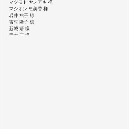
岩井 祐子 様
吉村 隆子 様
新城 靖 様
青木 要 様
T.Y. 様
K.O. 様
Y.S. 様
Y.N. 様
y.m. 様
R.N. 様
J.M. 様
T.N. 様
Y.T. 様
T.K. 様
ASAKO TAKAESU 様
マシオン恵美香 様
平野智生 様
山本賢二 様
吉住俊昭 様