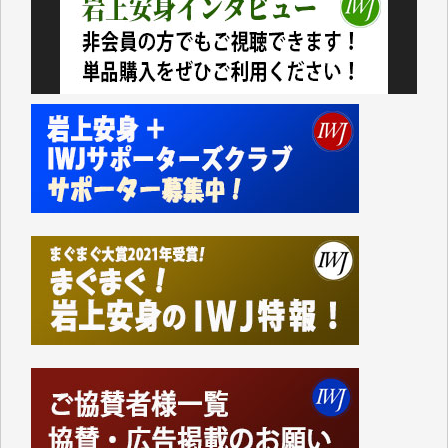
今日、僅かですがカンパしました。IWJの危機を乗り
切るには到底及ばない額ですが病気の妻を抱えている
私にとっては精一杯のカンパです。
かねてよりIWJが発してきた膨大な取材記事や解説記
事、そして各界の方々とのインタビューは大袈裟では
なく、極めて重要な知的財産だと思っています。
Windows7の頃はIWJの動画もRealPlayerで録画でき
て、かなりの動画をDVDに焼きこんで保存していま
した。
しかし、それが出来なくなって以降はExcelなどを使
ってハイパーリンクを張り、重要と思われる記事にい
つでも簡単にアクセスできるようにして来ました。し
かし、それができるのもコンテンツがサーバーに保存
されているからこそのことであり、そのサーバーが使
えなくなってしまえば二度と視ることが出来なくなっ
てしまいます。
「何とかしなければ、何とかしてほしい。」と思いな
がらも前述した事情でどうにもならない自分の非力に
歯ぎしりするばかりです。（T.M.様）