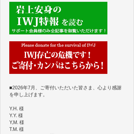
■■■■■■
IWJには、ご寄付・カンパをいただいた方々より、た
くさんの応援のメッセージが届いています。感謝を込
めて、その一部をここにご紹介いたします。
■■■■■■
■2026年7月、ご寄付いただいた皆さま、心より感謝
を申し上げます。
Y.H. 様
Y.Y. 様
Y,M. 様
T.M. 様
マツモト ヤスアキ 様
マシオン 恵美香 様