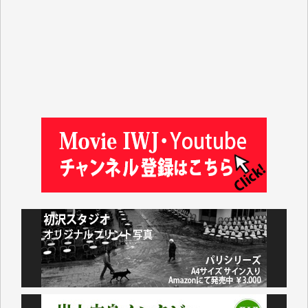
徳山匡 様
金 盛起 様
塩川 晃平 様
松本益美 様
井出 隆太 様
及川昭男 様
岩井祐子 様
藤田英之 様
藤岡比左志 様
井出 隆太 様
小池説夫 様
アオキカナメ 様
諸般の事情によりIWJ会費払えず今は非会員です。市
民側に立つ講演会にIWJのカメラマンをよく拝見して
おります。コンテンツが失われるのはあまりにもった
いない。少しでもお役立てください。（H.O.様）
今日、僅かですがカンパしました。（T.M.様）