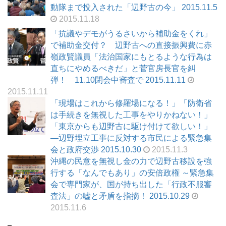
動隊まで投入された「辺野古の今」 2015.11.5
2015.11.18
「抗議やデモがうるさいから補助金をくれ」
で補助金交付？ 辺野古への直接振興費に赤
嶺政賢議員「法治国家にもとるような行為は
直ちにやめるべきだ」と菅官房長官を糾
弾！ 11.10閉会中審査で 2015.11.11
2015.11.11
「現場はこれから修羅場になる！」「防衛省
は手続きを無視した工事をやりかねない！」
「東京からも辺野古に駆け付けて欲しい！」
―辺野埋立工事に反対する市民による緊急集
会と政府交渉 2015.10.30
2015.11.3
沖縄の民意を無視し金の力で辺野古移設を強
行する「なんでもあり」の安倍政権 ～緊急集
会で専門家が、国が持ち出した「行政不服審
査法」の嘘と矛盾を指摘！ 2015.10.29
2015.11.6