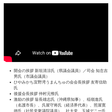
開会の挨拶 新垣清涼氏（県議会議員）／司会 知念吉
男氏（市議会議員）
ひやみかち宜野湾うまんちゅの会会長挨拶 友寄信助
氏
後援会長挨拶 仲村元惟氏
激励の挨拶 翁長雄志氏（沖縄県知事）、稲嶺進氏
（名護市長）、呉屋守将氏（経済界代表）、照屋寛
徳氏（社民党衆議院議員）、社大党、玉城デニー氏