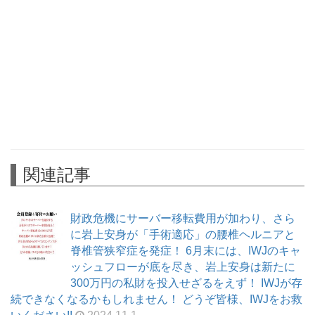
関連記事
財政危機にサーバー移転費用が加わり、さら
に岩上安身が「手術適応」の腰椎ヘルニアと
脊椎管狭窄症を発症！ 6月末には、IWJのキャ
ッシュフローが底を尽き、岩上安身は新たに
300万円の私財を投入せざるをえず！ IWJが存
続できなくなるかもしれません！ どうぞ皆様、IWJをお救