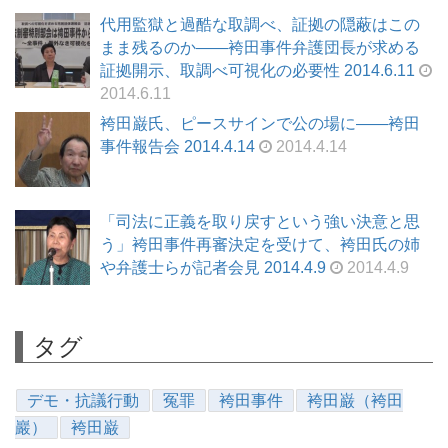
代用監獄と過酷な取調べ、証拠の隠蔽はこの
まま残るのか――袴田事件弁護団長が求める
証拠開示、取調べ可視化の必要性 2014.6.11
2014.6.11
袴田巌氏、ピースサインで公の場に――袴田
事件報告会 2014.4.14
2014.4.14
「司法に正義を取り戻すという強い決意と思
う」袴田事件再審決定を受けて、袴田氏の姉
や弁護士らが記者会見 2014.4.9
2014.4.9
タグ
デモ・抗議行動
冤罪
袴田事件
袴田巌（袴田
巖）
袴田巌