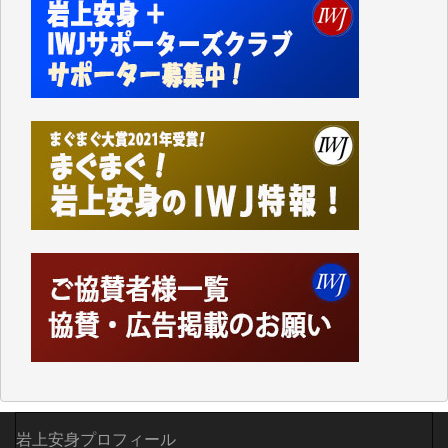
かねてよりIWJが発してきた膨大な取材記事や解説記
事、そして各界の方々とのインタビューは大袈裟では
なく、極めて重要な知的財産だと思っています。
Windows7の頃はIWJの動画もRealPlayerで録画でき
て、かなりの動画をDVDに焼きこんで保存していま
した。
しかし、それが出来なくなって以降はExcelなどを使
ってハイパーリンクを張り、重要と思われる記事にい
つでも簡単にアクセスできるようにして来ました。し
かし、それができるのもコンテンツがサーバーに保存
されているからこそのことであり、そのサーバーが使
えなくなってしまえば二度と視ることが出来なくなっ
てしまいます。
「何とかしなければ、何とかしてほしい。」と思いな
がらも前述した事情でどうにもならない自分の非力に
歯ぎしりするばかりです。（T.M.様）
いつもまともな報道、ありがとうございます。（新城
靖 様）
岩上安身プロフィール