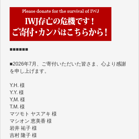
■■■■■■
IWJには、ご寄付・カンパをいただいた方々より、た
くさんの応援のメッセージが届いています。感謝を込
めて、その一部をここにご紹介いたします。
■■■■■■
■2026年7月、ご寄付いただいた皆さま、心より感謝
を申し上げます。
Y.H. 様
Y.Y. 様
Y,M. 様
T.M. 様
マツモト ヤスアキ 様
マシオン 恵美香 様
岩井 祐子 様
吉村 隆子 様
新城 靖 様
青木 要 様