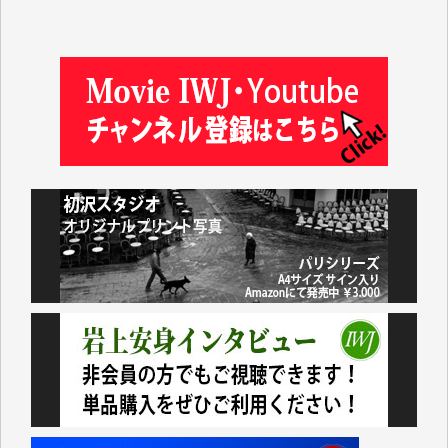
井出 隆太 様
及川昭男 様
岩井祐子 様
藤田英之 様
藤岡比左志 様
井出 隆太 様
小池説夫 様
アオキカナメ 様
諸般の事情によりIWJ会費払えず今は非会員です。市
民側に立つ講演会にIWJのカメラマンをよく拝見して
おります。コンテンツが失われるのはあまりにもった
いない。少しでもお役立てください。（H.O.様）
今日、僅かですがカンパしました。（T.M.様）
今日、僅かですがカンパしました。IWJの危機を乗り
切るには到底及ばない額ですが病気の妻を抱えている
私にとっては精一杯のカンパです。