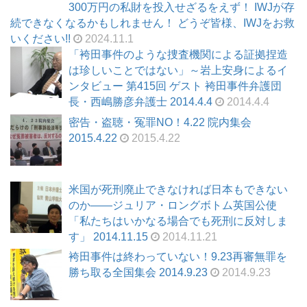
300万円の私財を投入せざるをえず！ IWJが存
続できなくなるかもしれません！ どうぞ皆様、IWJをお救
いください!!
2024.11.1
「袴田事件のような捜査機関による証拠捏造
は珍しいことではない」～岩上安身によるイ
ンタビュー 第415回 ゲスト 袴田事件弁護団
長・西嶋勝彦弁護士 2014.4.4
2014.4.4
密告・盗聴・冤罪NO！4.22 院内集会
2015.4.22
2015.4.22
米国が死刑廃止できなければ日本もできない
のか――ジュリア・ロングボトム英国公使
「私たちはいかなる場合でも死刑に反対しま
す」 2014.11.15
2014.11.21
袴田事件は終わっていない！9.23再審無罪を
勝ち取る全国集会 2014.9.23
2014.9.23