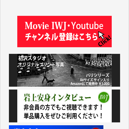
松本益美 様
井出 隆太 様
及川昭男 様
岩井祐子 様
藤田英之 様
藤岡比左志 様
井出 隆太 様
小池説夫 様
アオキカナメ 様
諸般の事情によりIWJ会費払えず今は非会員です。市
民側に立つ講演会にIWJのカメラマンをよく拝見して
おります。コンテンツが失われるのはあまりにもった
いない。少しでもお役立てください。（H.O.様）
今日、僅かですがカンパしました。（T.M.様）
今日、僅かですがカンパしました。IWJの危機を乗り
切るには到底及ばない額ですが病気の妻を抱えている