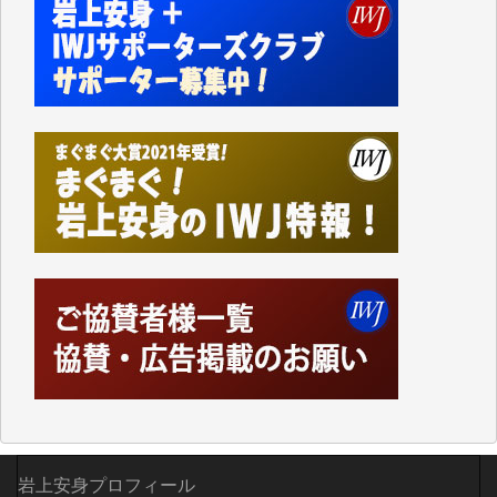
私にとっては精一杯のカンパです。
かねてよりIWJが発してきた膨大な取材記事や解説記
事、そして各界の方々とのインタビューは大袈裟では
なく、極めて重要な知的財産だと思っています。
Windows7の頃はIWJの動画もRealPlayerで録画でき
て、かなりの動画をDVDに焼きこんで保存していま
した。
しかし、それが出来なくなって以降はExcelなどを使
ってハイパーリンクを張り、重要と思われる記事にい
つでも簡単にアクセスできるようにして来ました。し
かし、それができるのもコンテンツがサーバーに保存
されているからこそのことであり、そのサーバーが使
えなくなってしまえば二度と視ることが出来なくなっ
てしまいます。
「何とかしなければ、何とかしてほしい。」と思いな
がらも前述した事情でどうにもならない自分の非力に
歯ぎしりするばかりです。（T.M.様）
いつもまともな報道、ありがとうございます。（新城
岩上安身プロフィール