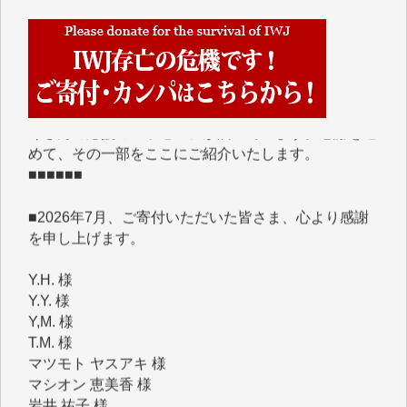
■■■■■■
IWJには、ご寄付・カンパをいただいた方々より、た
くさんの応援のメッセージが届いています。感謝を込
めて、その一部をここにご紹介いたします。
■■■■■■
■2026年7月、ご寄付いただいた皆さま、心より感謝
を申し上げます。
Y.H. 様
Y.Y. 様
Y,M. 様
T.M. 様
マツモト ヤスアキ 様
マシオン 恵美香 様
岩井 祐子 様
吉村 隆子 様