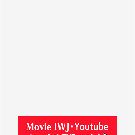
Y.N. 様
y.m. 様
R.N. 様
J.M. 様
T.N. 様
Y.T. 様
T.K. 様
ASAKO TAKAESU 様
マシオン恵美香 様
平野智生 様
山本賢二 様
吉住俊昭 様
徳山匡 様
金 盛起 様
塩川 晃平 様
松本益美 様
井出 隆太 様
及川昭男 様
岩井祐子 様
藤田英之 様