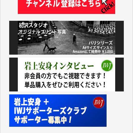
藤岡比左志 様
井出 隆太 様
小池説夫 様
アオキカナメ 様
諸般の事情によりIWJ会費払えず今は非会員です。市
民側に立つ講演会にIWJのカメラマンをよく拝見して
おります。コンテンツが失われるのはあまりにもった
いない。少しでもお役立てください。（H.O.様）
今日、僅かですがカンパしました。（T.M.様）
今日、僅かですがカンパしました。IWJの危機を乗り
切るには到底及ばない額ですが病気の妻を抱えている
私にとっては精一杯のカンパです。
かねてよりIWJが発してきた膨大な取材記事や解説記
事、そして各界の方々とのインタビューは大袈裟では
なく、極めて重要な知的財産だと思っています。
Windows7の頃はIWJの動画もRealPlayerで録画でき