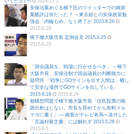
いください!!
2024.11.1
安保法案めぐる橋下氏のツイッターでの維新
案酷評は何だった？ ～東京組との安保政策勉
強会「内輪もめ」なく終了か 2015.6.20
2015.6.29
橋下徹大阪市長 定例会見 2015.6.25
2015.6.25
「国会議員を、戦場に行かせるべき」 ～橋下
大阪市長、安保法制で国会議員の判断能力に
疑問符 「戦争にGOサインを出す人間は、概し
て安全な場所でGOサインを出している」
2015.6.18
2015.6.24
都構想問題で橋下徹大阪市長「住民投票の敗
因分析はしない。市長を辞めてから有料メル
マガに書く」──維新がテレビ各局へ送付した
「言論封殺文書」には触れず 2015.5.28
2015.6.5