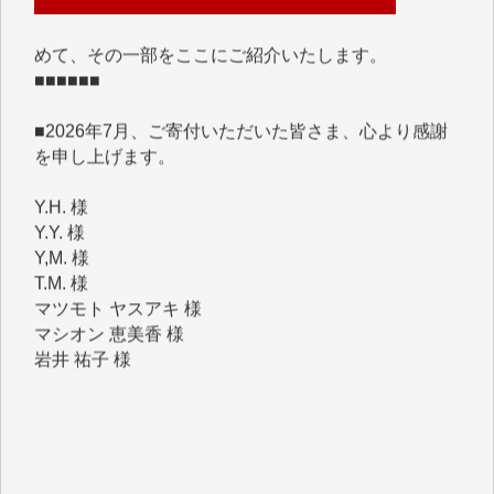
めて、その一部をここにご紹介いたします。
■■■■■■
■2026年7月、ご寄付いただいた皆さま、心より感謝
を申し上げます。
Y.H. 様
Y.Y. 様
Y,M. 様
T.M. 様
マツモト ヤスアキ 様
マシオン 恵美香 様
岩井 祐子 様
吉村 隆子 様
新城 靖 様
青木 要 様
T.Y. 様
K.O. 様
Y.S. 様