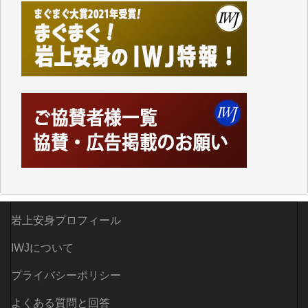
て、かなりの動画をDVDに焼きこんで保存していま
した。
しかし、それが出来なくなって以降はExcelなどを使
ってハイパーリンクを張り、重要と思われる記事にい
つでも簡単にアクセスできるようにして来ました。し
かし、それができるのもコンテンツがサーバーに保存
されているからこそのことであり、そのサーバーが使
えなくなってしまえば二度と視ることが出来なくなっ
てしまいます。
「何とかしなければ、何とかしてほしい。」と思いな
がらも前述した事情でどうにもならない自分の非力に
歯ぎしりするばかりです。（T.M.様）
いつもまともな報道、ありがとうございます。（新城
岩上安身プロフィール
靖 様）
IWJについて
プライバシーポリシー
よくある質問と回答