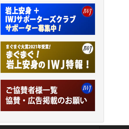
「何とかしなければ、何とかしてほしい。」
と思いながらも前述した事情でどうにもなら
ない自分の非力に歯ぎしりするばかりです。
（T.M.様）
いつもまともな報道、ありがとうございま
す。（新城 靖 様）