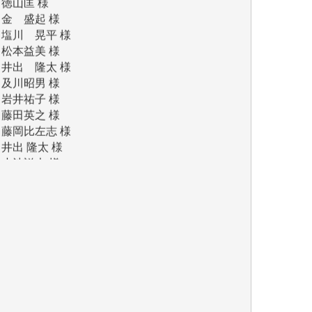
塩川 晃平 様
松本益美 様
井出 隆太 様
及川昭男 様
岩井祐子 様
藤田英之 様
藤岡比左志 様
井出 隆太 様
小池説夫 様
アオキカナメ 様
諸般の事情によりIWJ会費払えず今は非会員
です。市民側に立つ講演会にIWJのカメラマ
ンをよく拝見しております。コンテンツが失
われるのはあまりにもったいない。少しでも
お役立てください。（H.O.様）
今日、僅かですがカンパしました。（T.M.
様）