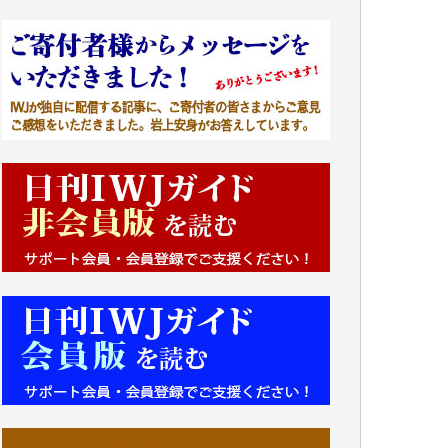
■■■■■■
IWJには、ご寄付・カンパをいただいた方々
より、たくさんの応援のメッセージが届いて
います。感謝を込めて、その一部をここにご
紹介いたします。
■■■■■■
■2026年7月、ご寄付いただいた皆さま、心よ
り感謝を申し上げます。
Y.H. 様
Y.Y. 様
Y,M. 様
T.M. 様
マツモト ヤスアキ 様
マシオン 恵美香 様
岩井 祐子 様
吉村 隆子 様