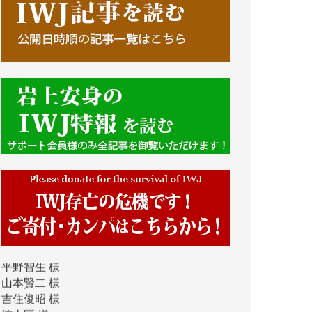
新城 靖 様
青木 要 様
T.Y. 様
K.O. 様
Y.S. 様
Y.N. 様
y.m. 様
R.N. 様
J.M. 様
T.N. 様
Y.T. 様
T.K. 様
ASAKO TAKAESU 様
マシオン恵美香 様
平野智生 様
山本賢二 様
吉住俊昭 様
徳山匡 様
金 盛起 様