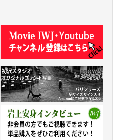
今日、僅かですがカンパしました。IWJの危
機を乗り切るには到底及ばない額ですが病気
の妻を抱えている私にとっては精一杯のカン
パです。
かねてよりIWJが発してきた膨大な取材記事
や解説記事、そして各界の方々とのインタビ
ューは大袈裟ではなく、極めて重要な知的財
産だと思っています。
Windows7の頃はIWJの動画もRealPlayerで録
画できて、かなりの動画をDVDに焼きこんで
保存していました。
しかし、それが出来なくなって以降はExcelな
どを使ってハイパーリンクを張り、重要と思
われる記事にいつでも簡単にアクセスできる
ようにして来ました。しかし、それができる
のもコンテンツがサーバーに保存されている
からこそのことであり、そのサーバーが使え
なくなってしまえば二度と視ることが出来な
くなってしまいます。