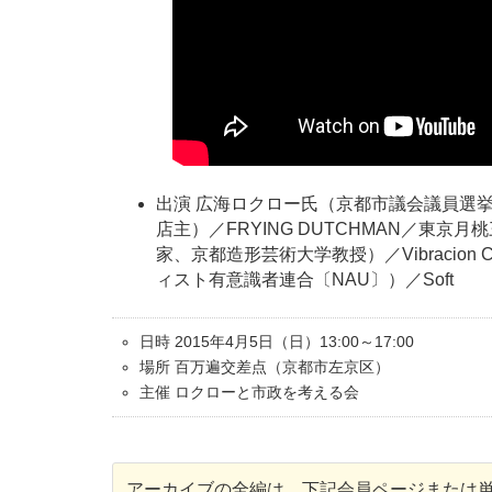
出演 広海ロクロー氏（京都市議会議員選
店主）／FRYING DUTCHMAN／東
家、京都造形芸術大学教授）／Vibracio
ィスト有意識者連合〔NAU〕）／Soft
日時 2015年4月5日（日）13:00～17:00
場所 百万遍交差点（京都市左京区）
主催 ロクローと市政を考える会
アーカイブの全編は、下記会員ページまたは