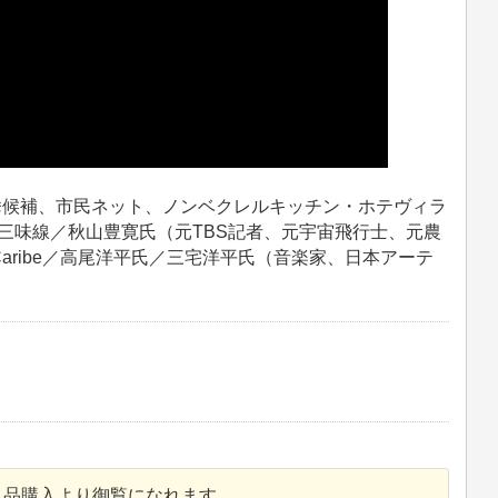
挙候補、市民ネット、ノンベクレルキッチン・ホテヴィラ
京月桃三味線／秋山豊寛氏（元TBS記者、元宇宙飛行士、元農
n Caribe／高尾洋平氏／三宅洋平氏（音楽家、日本アーテ
単品購入より御覧になれます。