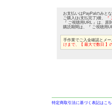
お支払いはPayPalのみと
ご購入(お支払完了)後、
『
『 ご視聴用URL 』は、原
購読期間は、『 ご視聴用U
手作業でご入金確認とメー
けまで、【 最大で数日 】
特定商取引法に基づく表記はこち