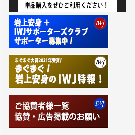
私にとっては精一杯のカンパです。
かねてよりIWJが発してきた膨大な取材記事や解説記
事、そして各界の方々とのインタビューは大袈裟では
なく、極めて重要な知的財産だと思っています。
Windows7の頃はIWJの動画もRealPlayerで録画でき
て、かなりの動画をDVDに焼きこんで保存していま
した。
しかし、それが出来なくなって以降はExcelなどを使
ってハイパーリンクを張り、重要と思われる記事にい
つでも簡単にアクセスできるようにして来ました。し
かし、それができるのもコンテンツがサーバーに保存
されているからこそのことであり、そのサーバーが使
えなくなってしまえば二度と視ることが出来なくなっ
てしまいます。
「何とかしなければ、何とかしてほしい。」と思いな
がらも前述した事情でどうにもならない自分の非力に
歯ぎしりするばかりです。（T.M.様）
いつもまともな報道、ありがとうございます。（新城
靖 様）