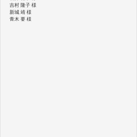
新城 靖 様
青木 要 様
T.Y. 様
K.O. 様
Y.S. 様
Y.N. 様
y.m. 様
R.N. 様
J.M. 様
T.N. 様
Y.T. 様
T.K. 様
ASAKO TAKAESU 様
マシオン恵美香 様
平野智生 様
山本賢二 様
吉住俊昭 様
徳山匡 様
金 盛起 様
塩川 晃平 様