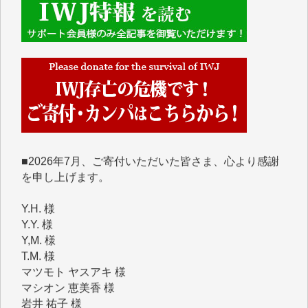
■■■■■■
IWJには、ご寄付・カンパをいただいた方々より、た
くさんの応援のメッセージが届いています。感謝を込
めて、その一部をここにご紹介いたします。
■■■■■■
■2026年7月、ご寄付いただいた皆さま、心より感謝
を申し上げます。
Y.H. 様
Y.Y. 様
Y,M. 様
T.M. 様
マツモト ヤスアキ 様
マシオン 恵美香 様
岩井 祐子 様
吉村 隆子 様