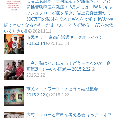
に岩上安身が「手術適応」の腰椎ヘルニアと
脊椎管狭窄症を発症！ 6月末には、IWJのキャ
ッシュフローが底を尽き、岩上安身は新たに
300万円の私財を投入せざるをえず！ IWJが存
続できなくなるかもしれません！ どうぞ皆様、IWJをお救
いください!!
2024.11.1
市民ネット 京都市議選キックオフイベント
2015.3.14
2015.3.14
「今、私はどこに立ってどう生きるのか」企
画第2弾！—いい国編— 2015.2.22
2015.2.22
市民ネットワーク・きょうと結成集会
2015.2.22
2015.2.22
広海ロクローと市政を考える会 キック・オフ