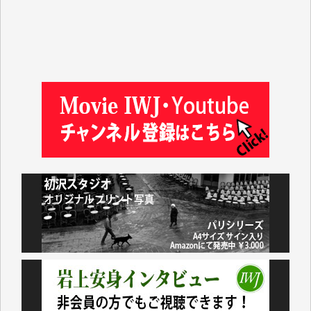
松本益美 様
井出 隆太 様
及川昭男 様
岩井祐子 様
藤田英之 様
藤岡比左志 様
井出 隆太 様
小池説夫 様
アオキカナメ 様
諸般の事情によりIWJ会費払えず今は非会員です。市
民側に立つ講演会にIWJのカメラマンをよく拝見して
おります。コンテンツが失われるのはあまりにもった
いない。少しでもお役立てください。（H.O.様）
今日、僅かですがカンパしました。（T.M.様）
今日、僅かですがカンパしました。IWJの危機を乗り
切るには到底及ばない額ですが病気の妻を抱えている