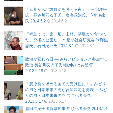
「京都から地方政治を考える夜」 ―三宅洋平
氏、長谷川羽衣子氏、廣海緑朗氏、立垣為良
氏 2014.6.2
2014.6.2
「福島では、家、畑、山林、墓場まで奪われ
た。究極の公害だ」 〜縮小社会研究会 米澤鐵
志氏、石田紀郎氏 2014.3.1
2014.3.1
政治が変わる日 ― みらいビジョンと参加する
政治 長谷川羽衣子氏×鎌仲ひとみ監督
2013.5.18
2013.5.18
「脱原発を求める国民の受け皿に！」みどり
の風と日本未来の党が合流決定を発表 ～みど
りの風・日本未来の党 共同記者会見
2013.5.17
2013.5.17
嘉田由紀子滋賀県知事 年頭記者会見 2013.1.4