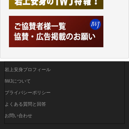
つでも簡単にアクセスできるようにして来ました。し
かし、それができるのもコンテンツがサーバーに保存
されているからこそのことであり、そのサーバーが使
えなくなってしまえば二度と視ることが出来なくなっ
てしまいます。
「何とかしなければ、何とかしてほしい。」と思いな
がらも前述した事情でどうにもならない自分の非力に
歯ぎしりするばかりです。（T.M.様）
いつもまともな報道、ありがとうございます。（新城
岩上安身プロフィール
靖 様）
IWJについて
プライバシーポリシー
よくある質問と回答
お問い合わせ