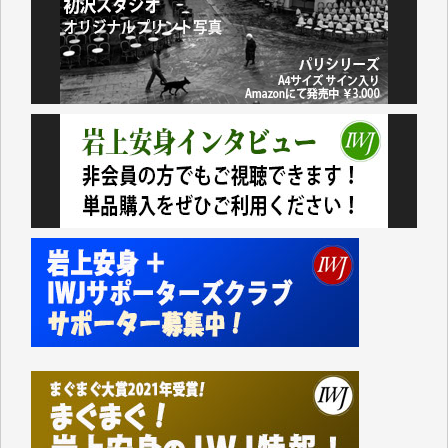
アオキカナメ 様
諸般の事情によりIWJ会費払えず今は非会員です。市
民側に立つ講演会にIWJのカメラマンをよく拝見して
おります。コンテンツが失われるのはあまりにもった
いない。少しでもお役立てください。（H.O.様）
今日、僅かですがカンパしました。（T.M.様）
今日、僅かですがカンパしました。IWJの危機を乗り
切るには到底及ばない額ですが病気の妻を抱えている
私にとっては精一杯のカンパです。
かねてよりIWJが発してきた膨大な取材記事や解説記
事、そして各界の方々とのインタビューは大袈裟では
なく、極めて重要な知的財産だと思っています。
Windows7の頃はIWJの動画もRealPlayerで録画でき
て、かなりの動画をDVDに焼きこんで保存していま
した。
しかし、それが出来なくなって以降はExcelなどを使
ってハイパーリンクを張り、重要と思われる記事にい