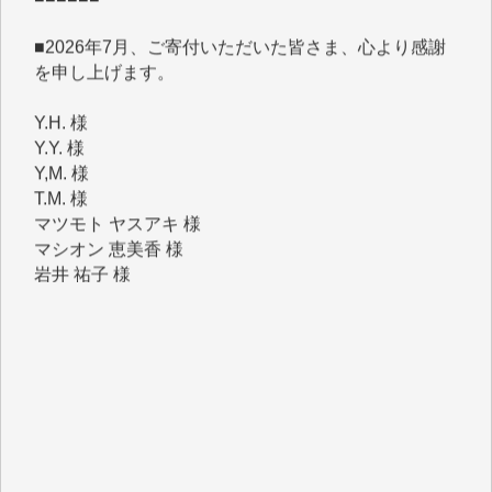
■2026年7月、ご寄付いただいた皆さま、心より感謝
を申し上げます。
Y.H. 様
Y.Y. 様
Y,M. 様
T.M. 様
マツモト ヤスアキ 様
マシオン 恵美香 様
岩井 祐子 様
吉村 隆子 様
新城 靖 様
青木 要 様
T.Y. 様
K.O. 様
Y.S. 様
Y.N. 様
y.m. 様
R.N. 様
J.M. 様