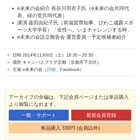
e未来の会紹介 長谷川羽衣子氏（e未来の会共同代
表、緑の党共同代表）
講演 嘉田由紀子氏（前滋賀県知事、びわこ成蹊スポ
ーツ大学学長）「女性へ。いまチャレンジする時」
e未来の会設立報告会 運営委員・予定候補者紹介
日時 2014年11月8日（土）18:30～20:30
場所 キャンパスプラザ京都（京都市下京区）
主催 e未来の会（
詳細
、Facebook）
アーカイブの全編は、下記会員ページまたは単品購入
より御覧になれます。
一般・サポート
新規会員登録
単品購入 330円 (会員以外)