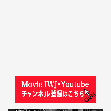
T.N. 様
Y.T. 様
T.K. 様
ASAKO TAKAESU 様
マシオン恵美香 様
平野智生 様
山本賢二 様
吉住俊昭 様
徳山匡 様
金 盛起 様
塩川 晃平 様
松本益美 様
井出 隆太 様
及川昭男 様
岩井祐子 様
藤田英之 様
藤岡比左志 様
井出 隆太 様
小池説夫 様