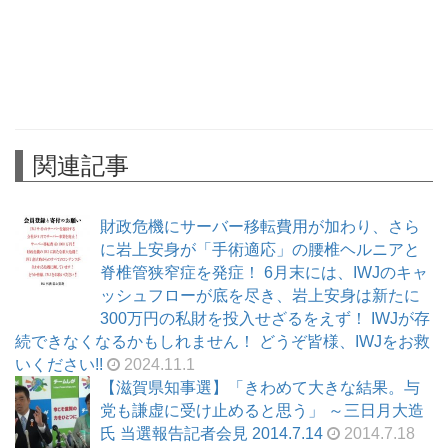
関連記事
財政危機にサーバー移転費用が加わり、さら
に岩上安身が「手術適応」の腰椎ヘルニアと
脊椎管狭窄症を発症！ 6月末には、IWJのキャ
ッシュフローが底を尽き、岩上安身は新たに
300万円の私財を投入せざるをえず！ IWJが存
続できなくなるかもしれません！ どうぞ皆様、IWJをお救
いください!!
2024.11.1
【滋賀県知事選】「きわめて大きな結果。与
党も謙虚に受け止めると思う」 ～三日月大造
氏 当選報告記者会見 2014.7.14
2014.7.18