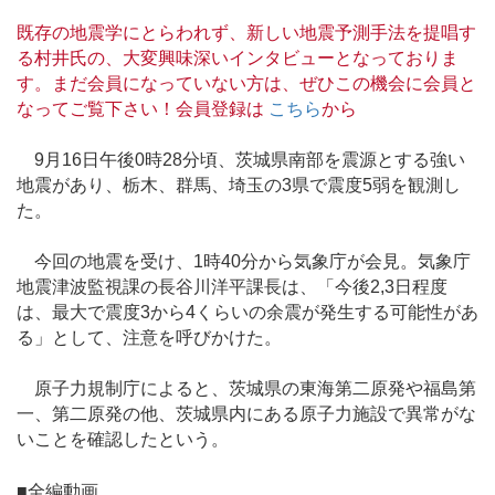
既存の地震学にとらわれず、新しい地震予測手法を提唱す
る村井氏の、大変興味深いインタビューとなっておりま
す。まだ会員になっていない方は、ぜひこの機会に会員と
なってご覧下さい！会員登録は
こちら
から
9月16日午後0時28分頃、茨城県南部を震源とする強い
地震があり、栃木、群馬、埼玉の3県で震度5弱を観測し
た。
今回の地震を受け、1時40分から気象庁が会見。気象庁
地震津波監視課の長谷川洋平課長は、「今後2,3日程度
は、最大で震度3から4くらいの余震が発生する可能性があ
る」として、注意を呼びかけた。
原子力規制庁によると、茨城県の東海第二原発や福島第
一、第二原発の他、茨城県内にある原子力施設で異常がな
いことを確認したという。
■全編動画