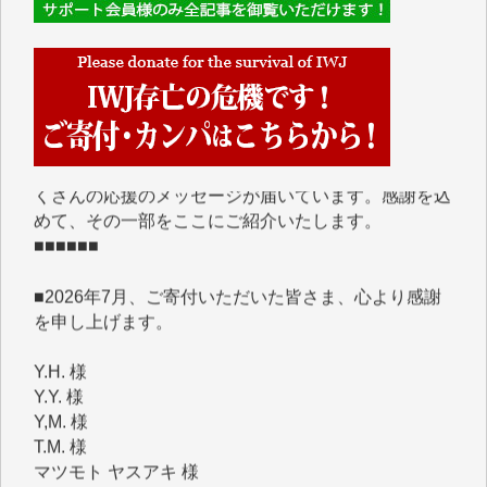
■■■■■■
IWJには、ご寄付・カンパをいただいた方々より、た
くさんの応援のメッセージが届いています。感謝を込
めて、その一部をここにご紹介いたします。
■■■■■■
■2026年7月、ご寄付いただいた皆さま、心より感謝
を申し上げます。
Y.H. 様
Y.Y. 様
Y,M. 様
T.M. 様
マツモト ヤスアキ 様
マシオン 恵美香 様
岩井 祐子 様