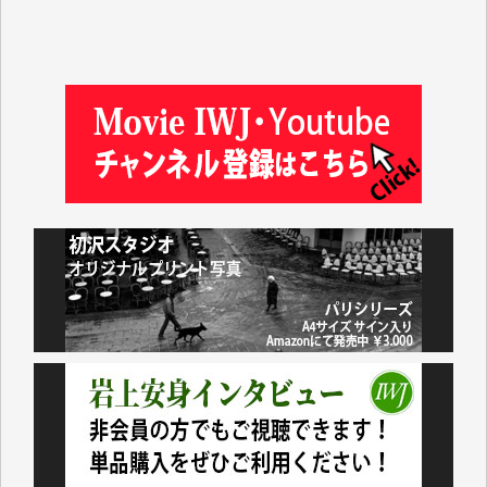
金 盛起 様
塩川 晃平 様
松本益美 様
井出 隆太 様
及川昭男 様
岩井祐子 様
藤田英之 様
藤岡比左志 様
井出 隆太 様
小池説夫 様
アオキカナメ 様
諸般の事情によりIWJ会費払えず今は非会員です。市
民側に立つ講演会にIWJのカメラマンをよく拝見して
おります。コンテンツが失われるのはあまりにもった
いない。少しでもお役立てください。（H.O.様）
今日、僅かですがカンパしました。（T.M.様）
今日、僅かですがカンパしました。IWJの危機を乗り