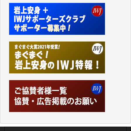
切るには到底及ばない額ですが病気の妻を抱えている
私にとっては精一杯のカンパです。
かねてよりIWJが発してきた膨大な取材記事や解説記
事、そして各界の方々とのインタビューは大袈裟では
なく、極めて重要な知的財産だと思っています。
Windows7の頃はIWJの動画もRealPlayerで録画でき
て、かなりの動画をDVDに焼きこんで保存していま
した。
しかし、それが出来なくなって以降はExcelなどを使
ってハイパーリンクを張り、重要と思われる記事にい
つでも簡単にアクセスできるようにして来ました。し
かし、それができるのもコンテンツがサーバーに保存
されているからこそのことであり、そのサーバーが使
えなくなってしまえば二度と視ることが出来なくなっ
てしまいます。
「何とかしなければ、何とかしてほしい。」と思いな
がらも前述した事情でどうにもならない自分の非力に
歯ぎしりするばかりです。（T.M.様）