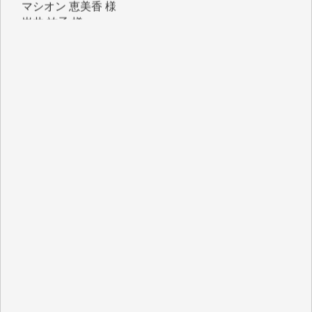
吉村 隆子 様
新城 靖 様
青木 要 様
T.Y. 様
K.O. 様
Y.S. 様
Y.N. 様
y.m. 様
R.N. 様
J.M. 様
T.N. 様
Y.T. 様
T.K. 様
ASAKO TAKAESU 様
マシオン恵美香 様
平野智生 様
山本賢二 様
吉住俊昭 様
徳山匡 様