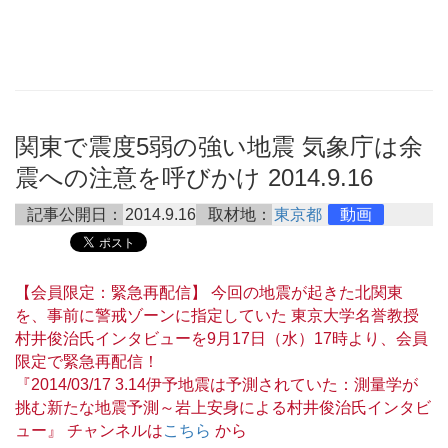
関東で震度5弱の強い地震 気象庁は余
震への注意を呼びかけ 2014.9.16
記事公開日：
2014.9.16
取材地：
東京都
動画
【会員限定：緊急再配信】 今回の地震が起きた北関東
を、事前に警戒ゾーンに指定していた 東京大学名誉教授
村井俊治氏インタビューを9月17日（水）17時より、会員
限定で緊急再配信！
『2014/03/17 3.14伊予地震は予測されていた：測量学が
挑む新たな地震予測～岩上安身による村井俊治氏インタビ
ュー』 チャンネルは
こちら
から