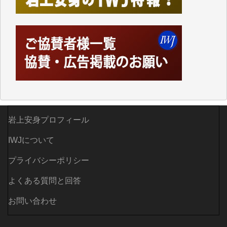
つでも簡単にアクセスできるようにして来ました。し
かし、それができるのもコンテンツがサーバーに保存
されているからこそのことであり、そのサーバーが使
えなくなってしまえば二度と視ることが出来なくなっ
てしまいます。
「何とかしなければ、何とかしてほしい。」と思いな
がらも前述した事情でどうにもならない自分の非力に
歯ぎしりするばかりです。（T.M.様）
いつもまともな報道、ありがとうございます。（新城
岩上安身プロフィール
靖 様）
IWJについて
プライバシーポリシー
よくある質問と回答
お問い合わせ