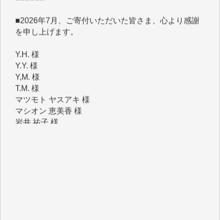
■2026年7月、ご寄付いただいた皆さま、心より感謝
を申し上げます。
Y.H. 様
Y.Y. 様
Y,M. 様
T.M. 様
マツモト ヤスアキ 様
マシオン 恵美香 様
岩井 祐子 様
吉村 隆子 様
新城 靖 様
青木 要 様
T.Y. 様
K.O. 様
Y.S. 様
Y.N. 様
y.m. 様
R.N. 様
J.M. 様