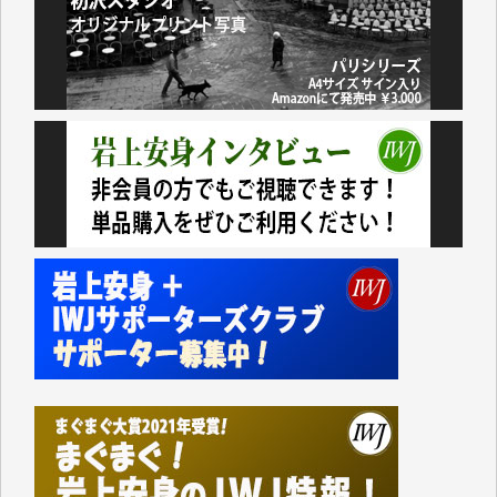
アオキカナメ 様
諸般の事情によりIWJ会費払えず今は非会員です。市
民側に立つ講演会にIWJのカメラマンをよく拝見して
おります。コンテンツが失われるのはあまりにもった
いない。少しでもお役立てください。（H.O.様）
今日、僅かですがカンパしました。（T.M.様）
今日、僅かですがカンパしました。IWJの危機を乗り
切るには到底及ばない額ですが病気の妻を抱えている
私にとっては精一杯のカンパです。
かねてよりIWJが発してきた膨大な取材記事や解説記
事、そして各界の方々とのインタビューは大袈裟では
なく、極めて重要な知的財産だと思っています。
Windows7の頃はIWJの動画もRealPlayerで録画でき
て、かなりの動画をDVDに焼きこんで保存していま
した。
しかし、それが出来なくなって以降はExcelなどを使
ってハイパーリンクを張り、重要と思われる記事にい