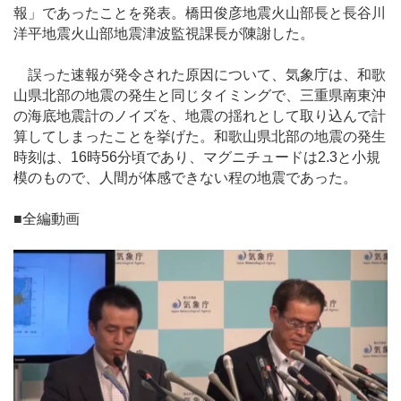
報」であったことを発表。橋田俊彦地震火山部長と長谷川
洋平地震火山部地震津波監視課長が陳謝した。
誤った速報が発令された原因について、気象庁は、和歌
山県北部の地震の発生と同じタイミングで、三重県南東沖
の海底地震計のノイズを、地震の揺れとして取り込んで計
算してしまったことを挙げた。和歌山県北部の地震の発生
時刻は、16時56分頃であり、マグニチュードは2.3と小規
模のもので、人間が体感できない程の地震であった。
■全編動画