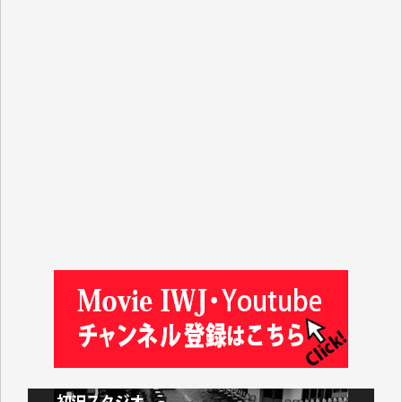
T.N. 様
Y.T. 様
T.K. 様
ASAKO TAKAESU 様
マシオン恵美香 様
平野智生 様
山本賢二 様
吉住俊昭 様
徳山匡 様
金 盛起 様
塩川 晃平 様
松本益美 様
井出 隆太 様
及川昭男 様
岩井祐子 様
藤田英之 様
藤岡比左志 様
井出 隆太 様
小池説夫 様