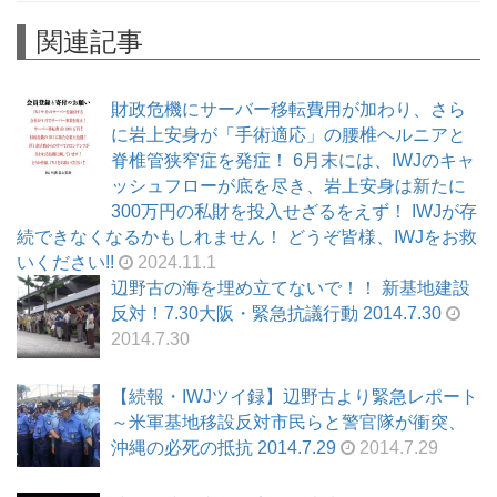
関連記事
財政危機にサーバー移転費用が加わり、さら
に岩上安身が「手術適応」の腰椎ヘルニアと
脊椎管狭窄症を発症！ 6月末には、IWJのキャ
ッシュフローが底を尽き、岩上安身は新たに
300万円の私財を投入せざるをえず！ IWJが存
続できなくなるかもしれません！ どうぞ皆様、IWJをお救
いください!!
2024.11.1
辺野古の海を埋め立てないで！！ 新基地建設
反対！7.30大阪・緊急抗議行動 2014.7.30
2014.7.30
【続報・IWJツイ録】辺野古より緊急レポート
～米軍基地移設反対市民らと警官隊が衝突、
沖縄の必死の抵抗 2014.7.29
2014.7.29