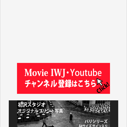
ASAKO TAKAESU 様
マシオン恵美香 様
平野智生 様
山本賢二 様
吉住俊昭 様
徳山匡 様
金 盛起 様
塩川 晃平 様
松本益美 様
井出 隆太 様
及川昭男 様
岩井祐子 様
藤田英之 様
藤岡比左志 様
井出 隆太 様
小池説夫 様
アオキカナメ 様
諸般の事情によりIWJ会費払えず今は非会員です。市
民側に立つ講演会にIWJのカメラマンをよく拝見して