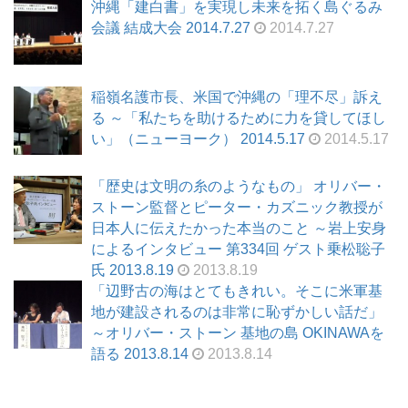
沖縄「建白書」を実現し未来を拓く島ぐるみ
会議 結成大会 2014.7.27
2014.7.27
稲嶺名護市長、米国で沖縄の「理不尽」訴え
る ～「私たちを助けるために力を貸してほし
い」（ニューヨーク） 2014.5.17
2014.5.17
「歴史は文明の糸のようなもの」 オリバー・
ストーン監督とピーター・カズニック教授が
日本人に伝えたかった本当のこと ～岩上安身
によるインタビュー 第334回 ゲスト乗松聡子
氏 2013.8.19
2013.8.19
「辺野古の海はとてもきれい。そこに米軍基
地が建設されるのは非常に恥ずかしい話だ」
～オリバー・ストーン 基地の島 OKINAWAを
語る 2013.8.14
2013.8.14