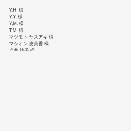
Y.Y. 様
Y,M. 様
T.M. 様
マツモト ヤスアキ 様
マシオン 恵美香 様
岩井 祐子 様
吉村 隆子 様
新城 靖 様
青木 要 様
T.Y. 様
K.O. 様
Y.S. 様
Y.N. 様
y.m. 様
R.N. 様
J.M. 様
T.N. 様
Y.T. 様
T.K. 様