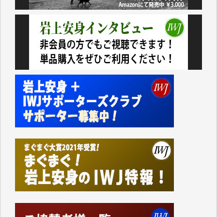
おります。コンテンツが失われるのはあまりにもった
いない。少しでもお役立てください。（H.O.様）
今日、僅かですがカンパしました。（T.M.様）
今日、僅かですがカンパしました。IWJの危機を乗り
切るには到底及ばない額ですが病気の妻を抱えている
私にとっては精一杯のカンパです。
かねてよりIWJが発してきた膨大な取材記事や解説記
事、そして各界の方々とのインタビューは大袈裟では
なく、極めて重要な知的財産だと思っています。
Windows7の頃はIWJの動画もRealPlayerで録画でき
て、かなりの動画をDVDに焼きこんで保存していま
した。
しかし、それが出来なくなって以降はExcelなどを使
ってハイパーリンクを張り、重要と思われる記事にい
つでも簡単にアクセスできるようにして来ました。し
かし、それができるのもコンテンツがサーバーに保存
されているからこそのことであり、そのサーバーが使