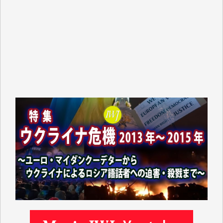
吉住俊昭 様
徳山匡 様
金 盛起 様
塩川 晃平 様
松本益美 様
井出 隆太 様
及川昭男 様
岩井祐子 様
藤田英之 様
藤岡比左志 様
井出 隆太 様
小池説夫 様
アオキカナメ 様
諸般の事情によりIWJ会費払えず今は非会員です。市
民側に立つ講演会にIWJのカメラマンをよく拝見して
おります。コンテンツが失われるのはあまりにもった
いない。少しでもお役立てください。（H.O.様）