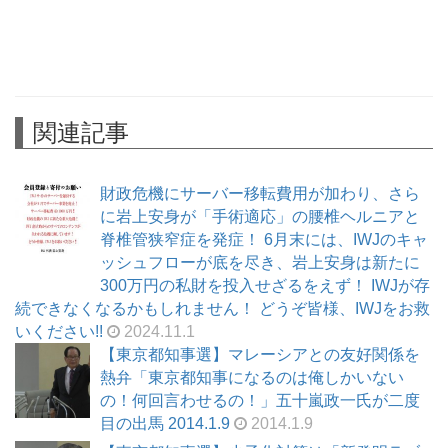
関連記事
財政危機にサーバー移転費用が加わり、さら
に岩上安身が「手術適応」の腰椎ヘルニアと
脊椎管狭窄症を発症！ 6月末には、IWJのキャ
ッシュフローが底を尽き、岩上安身は新たに
300万円の私財を投入せざるをえず！ IWJが存
続できなくなるかもしれません！ どうぞ皆様、IWJをお救
いください!!
2024.11.1
【東京都知事選】マレーシアとの友好関係を
熱弁「東京都知事になるのは俺しかいない
の！何回言わせるの！」五十嵐政一氏が二度
目の出馬 2014.1.9
2014.1.9