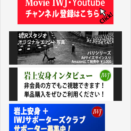
今日、僅かですがカンパしました。（T.M.様）
今日、僅かですがカンパしました。IWJの危機を乗り
切るには到底及ばない額ですが病気の妻を抱えている
私にとっては精一杯のカンパです。
かねてよりIWJが発してきた膨大な取材記事や解説記
事、そして各界の方々とのインタビューは大袈裟では
なく、極めて重要な知的財産だと思っています。
Windows7の頃はIWJの動画もRealPlayerで録画でき
て、かなりの動画をDVDに焼きこんで保存していま
した。
しかし、それが出来なくなって以降はExcelなどを使
ってハイパーリンクを張り、重要と思われる記事にい
つでも簡単にアクセスできるようにして来ました。し
かし、それができるのもコンテンツがサーバーに保存
されているからこそのことであり、そのサーバーが使
えなくなってしまえば二度と視ることが出来なくなっ
てしまいます。
「何とかしなければ、何とかしてほしい。」と思いな
がらも前述した事情でどうにもならない自分の非力に