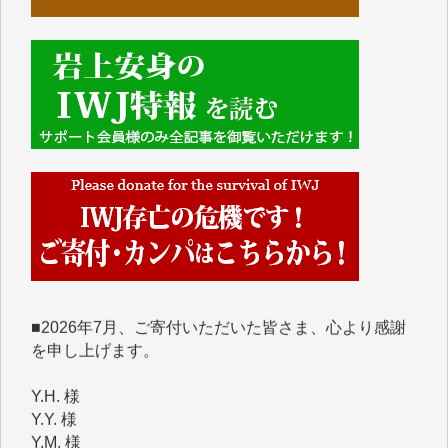
■■■■■■
IWJには、ご寄付・カンパをいただいた方々より、た
くさんの応援のメッセージが届いています。感謝を込
めて、その一部をここにご紹介いたします。
■■■■■■
■2026年7月、ご寄付いただいた皆さま、心より感謝
を申し上げます。
Y.H. 様
Y.Y. 様
Y,M. 様
T.M. 様
マツモト ヤスアキ 様