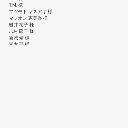
マシオン 恵美香 様
岩井 祐子 様
吉村 隆子 様
新城 靖 様
青木 要 様
T.Y. 様
K.O. 様
Y.S. 様
Y.N. 様
y.m. 様
R.N. 様
J.M. 様
T.N. 様
Y.T. 様
T.K. 様
ASAKO TAKAESU 様
マシオン恵美香 様
平野智生 様
山本賢二 様