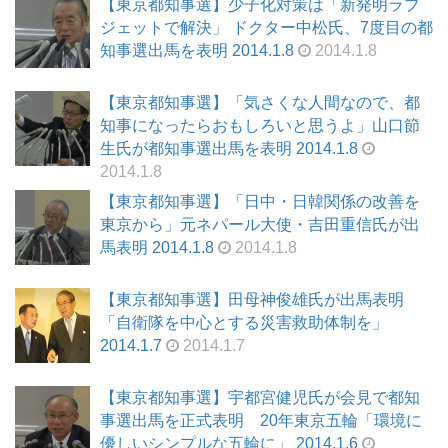
【東京都知事選】少子化対策は「新発明ラブ
ジェットで解決」 ドクター中松氏、7度目の都
知事選出馬を表明 2014.1.8
2014.1.8
【東京都知事選】「気さくな人間なので、都
知事になったらおもしろいと思うよ」山口節
生氏が都知事選出馬を表明 2014.1.8
2014.1.8
【東京都知事選】「日中・日韓関係の改善を
東京から」元ネパール大使・吉田重信氏が出
馬表明 2014.1.8
2014.1.8
【東京都知事選】田母神俊雄氏が出馬表明
「自衛隊を中心とする災害救助体制を」
2014.1.7
2014.1.7
【東京都知事選】宇都宮健児氏が会見で都知
事選出馬を正式表明 20年東京五輪「環境に
優しいシンプルな五輪に」 2014.1.6