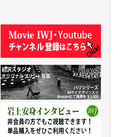
J.M. 様
T.N. 様
Y.T. 様
T.K. 様
ASAKO TAKAESU 様
マシオン恵美香 様
平野智生 様
山本賢二 様
吉住俊昭 様
徳山匡 様
金 盛起 様
塩川 晃平 様
松本益美 様
井出 隆太 様
及川昭男 様
岩井祐子 様
藤田英之 様
藤岡比左志 様
井出 隆太 様