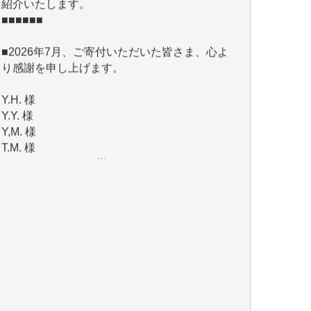
■2026年7月、ご寄付いただいた皆さま、心よ
り感謝を申し上げます。
Y.H. 様
Y.Y. 様
Y,M. 様
T.M. 様
マツモト ヤスアキ 様
マシオン 恵美香 様
岩井 祐子 様
吉村 隆子 様
新城 靖 様
青木 要 様
T.Y. 様
K.O. 様
Y.S. 様
Y.N. 様
y.m. 様
R.N. 様