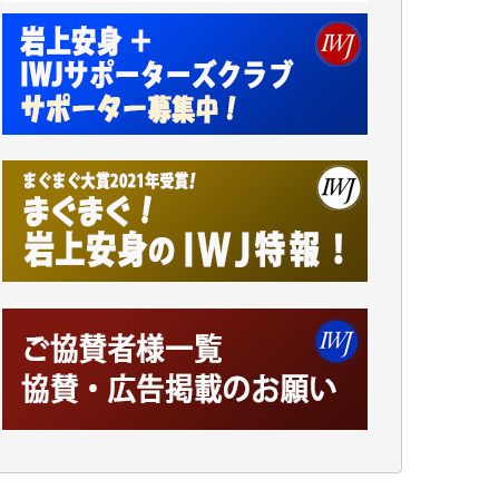
小池説夫 様
アオキカナメ 様
諸般の事情によりIWJ会費払えず今は非会員
です。市民側に立つ講演会にIWJのカメラマ
ンをよく拝見しております。コンテンツが失
われるのはあまりにもったいない。少しでも
お役立てください。（H.O.様）
今日、僅かですがカンパしました。（T.M.
様）
今日、僅かですがカンパしました。IWJの危
機を乗り切るには到底及ばない額ですが病気
の妻を抱えている私にとっては精一杯のカン
パです。
かねてよりIWJが発してきた膨大な取材記事
や解説記事、そして各界の方々とのインタビ
ューは大袈裟ではなく、極めて重要な知的財
産だと思っています。