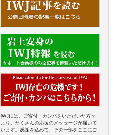
■■■■■■
IWJには、ご寄付・カンパをいただいた方々
より、たくさんの応援のメッセージが届いて
います。感謝を込めて、その一部をここにご
紹介いたします。
■■■■■■