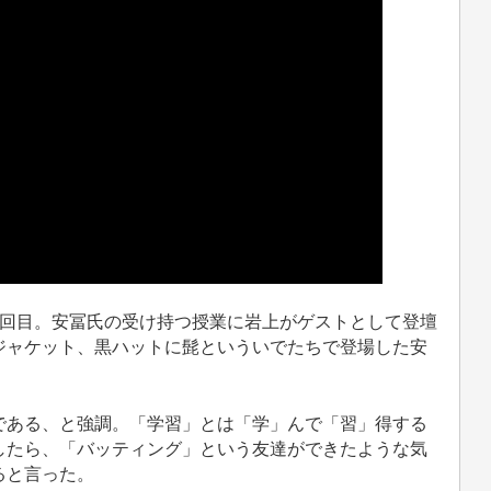
回目。安冨氏の受け持つ授業に岩上がゲストとして登壇
ジャケット、黒ハットに髭といういでたちで登場した安
ある、と強調。「学習」とは「学」んで「習」得する
したら、「バッティング」という友達ができたような気
ると言った。