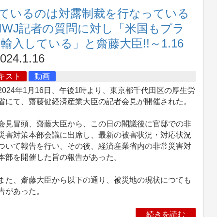
ているのは対露制裁を行なっている
IWJ記者の質問に対し「米国もプラ
入している」と齋藤大臣!!～1.16
024.1.16
キスト
動画
024年1月16日、午後1時より、東京都千代田区の厚生労
省にて、齋藤健経済産業大臣の記者会見が開催された。
見冒頭、齋藤大臣から、この日の閣議後に官邸での非
災害対策本部会議に出席し、最新の被害状況・対応状況
ついて報告を行い、その後、経済産業省内の非常災害対
本部を開催した旨の報告があった。
た、齋藤大臣から以下の通り、被災地の現状につても
告があった。
続きを読む