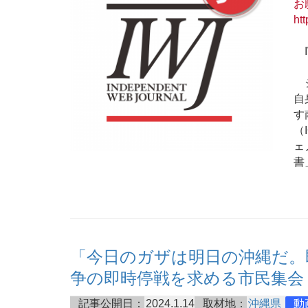
お
htt
I
ジ
自
す
（
ェ
書
「今日のガザは明日の沖縄だ。即
争の即時停戦を求める市民集会
記事公開日：
2024.1.14
取材地：
沖縄県
動