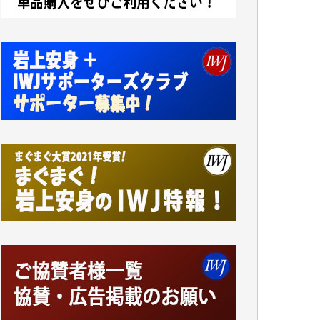
です。市民側に立つ講演会にIWJのカメラマ
ンをよく拝見しております。コンテンツが失
われるのはあまりにもったいない。少しでも
お役立てください。（H.O.様）
今日、僅かですがカンパしました。（T.M.
様）
今日、僅かですがカンパしました。IWJの危
機を乗り切るには到底及ばない額ですが病気
の妻を抱えている私にとっては精一杯のカン
パです。
かねてよりIWJが発してきた膨大な取材記事
や解説記事、そして各界の方々とのインタビ
ューは大袈裟ではなく、極めて重要な知的財
産だと思っています。
Windows7の頃はIWJの動画もRealPlayerで録
画できて、かなりの動画をDVDに焼きこんで
保存していました。