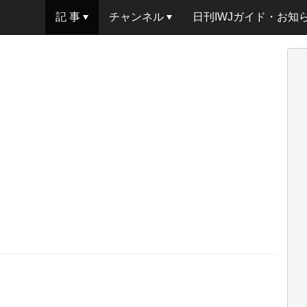
記 事
チャンネル
日刊IWJガイド・お知