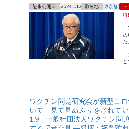
記事公開日：
2024.1.12
取材地：
東京都
テ
特
2
の
た
武
と
ワクチン問題研究会が新型コロ
いて、見て見ぬふりをされてい
1.9「一般社団法人ワクチン問
する記者会見 ―登壇：福島雅