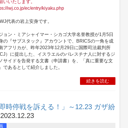
願いいたします。
ps://iwj.co.jp/ec/entry/kiyaku.php
WJ代表の岩上安身です。
ョン・ミアシャイマー・シカゴ大学名誉教授が1月5日
身の『サブスタック』アカウントで、BRICSの一角を成
南アフリカが、昨年2023年12月29日に国際司法裁判所
ICJ）に提出した、イスラエルのパレスチナ人に対するジ
ノサイドを告発する文書（申請書）を、「真に重要な文
」であるとして紹介しました。
続きを読む
時停戦を訴える！」～12.23 ガザ紛
2023.12.23
画