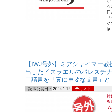
が
る
日
『
ジ
例
【IWJ号外】ミアシャイマー
出したイスラエルのパレスチ
申請書を「真に重要な文書」と
記事公開日：
2024.1.15
テキスト
特
※
I