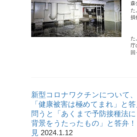
森
た
損
「
た
庁
回
新型コロナワクチンについて、
「健康被害は極めてまれ」と答
問うと「あくまで予防接種法に
背景をうたったもの」と答弁！～
見
2024.1.12