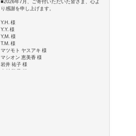
Y.H. 様
Y.Y. 様
Y,M. 様
T.M. 様
マツモト ヤスアキ 様
マシオン 恵美香 様
岩井 祐子 様
吉村 隆子 様
新城 靖 様
青木 要 様
T.Y. 様
K.O. 様
Y.S. 様
Y.N. 様
y.m. 様
R.N. 様
J.M. 様
T.N. 様
Y.T. 様