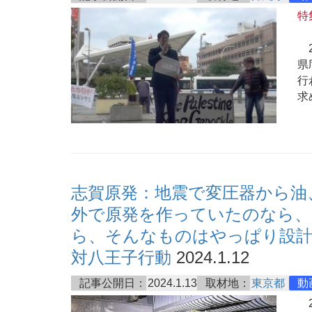
特
2
県
行
求
志賀原発：地震で変圧器から油
外で原発を作っていたのなら、
ら、そんなものはやっぱり設計ミ
対八王子行動
2024.1.12
記事公開日：
2024.1.13
取材地：
東京都
動
2