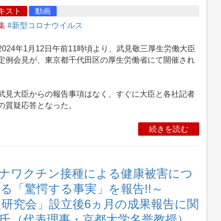
キスト
動画
集
#新型コロナウイルス
024年1月12日午前11時頃より、武見敬三厚生労働大臣
定例会見が、東京都千代田区の厚生労働省にて開催され
。
見大臣からの報告事項はなく、すぐに大臣と各社記者
の質疑応答となった。
続きを読む
ナワクチン接種による健康被害につ
る「驚愕する事実」を報告!!～
題研究会」設立後6ヵ月の成果報告に関
典氏（代表理事・京都大学名誉教授）