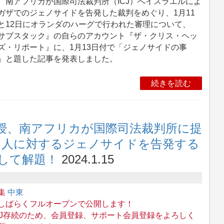
、南アフリカが国際司法裁判所（ICJ）へイスラエルによ
ガザでのジェノサイドを告発した裁判をめぐり、1月11
と12日にオランダのハーグで行われた審理について、
サブスタック』の自らのアカウント『ザ・クリス・ヘッ
ズ・リポート』に、1月13日付で「ジェノサイドの事
」と題した記事を発表しました。
続きを読む
教授、南アフリカが国際司法裁判所に提
ナ人に対するジェノサイドを告発する
して解題！
2024.1.15
集
中東
しばらくフルオープンで公開します！
WJ存続のため、会員登録、サポート会員登録をよろしく