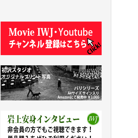
T.K. 様
ASAKO TAKAESU 様
マシオン恵美香 様
平野智生 様
山本賢二 様
吉住俊昭 様
徳山匡 様
金 盛起 様
塩川 晃平 様
松本益美 様
井出 隆太 様
及川昭男 様
岩井祐子 様
藤田英之 様
藤岡比左志 様
井出 隆太 様
小池説夫 様
アオキカナメ 様
諸般の事情によりIWJ会費払えず今は非会員