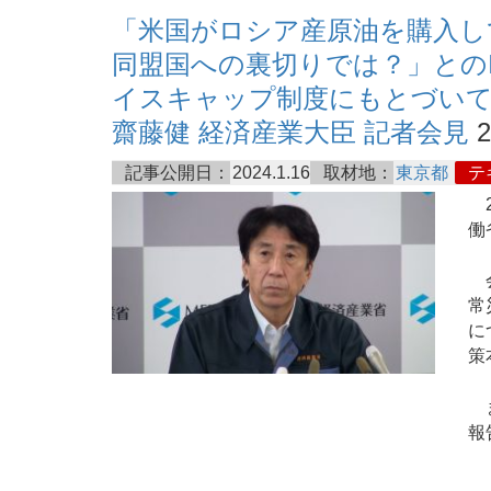
「米国がロシア産原油を購入し
同盟国への裏切りでは？」との
イスキャップ制度にもとづいて輸
齋藤健 経済産業大臣 記者会見
2
記事公開日：
2024.1.16
取材地：
東京都
テ
2
働
会
常
に
策
ま
報