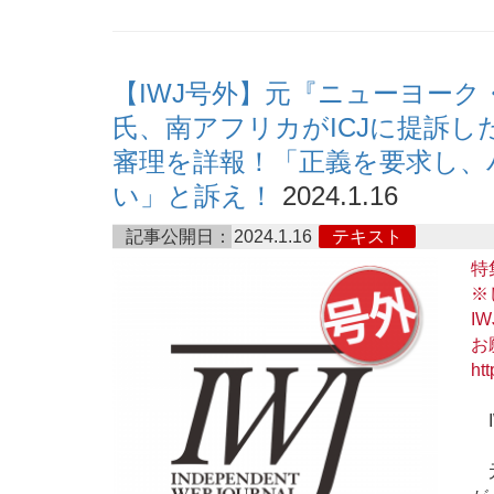
【IWJ号外】元『ニューヨー
氏、南アフリカがICJに提訴
審理を詳報！「正義を要求し、
い」と訴え！
2024.1.16
記事公開日：
2024.1.16
テキスト
特
※
I
お
htt
I
元