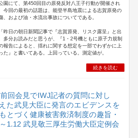
公園にて、第450回目の原発反対八王子行動が開催され
。今回の最初の話題は、能登半島地震による志賀原発の
傷、および油・水流出事故についてである。
昨日の朝日新聞記事で『志賀原発、リスク露呈』と出
。多分お読みだと思うが、『1・2号機ともに原子力規制
の報告によると、揺れに関する想定を一部でわずかに上
った』と書いてある。上回っている。測定値が。
続きを読む
前回会見でIWJ記者の質問に対し
えた武見大臣に発言のエビデンスを
もとづく健康被害救済制度の趣旨・
1.12 武見敬三厚生労働大臣定例会