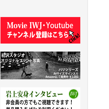
J.M. 様
T.N. 様
Y.T. 様
T.K. 様
ASAKO TAKAESU 様
マシオン恵美香 様
平野智生 様
山本賢二 様
吉住俊昭 様
徳山匡 様
金 盛起 様
塩川 晃平 様
松本益美 様
井出 隆太 様
及川昭男 様
岩井祐子 様
藤田英之 様
藤岡比左志 様
井出 隆太 様