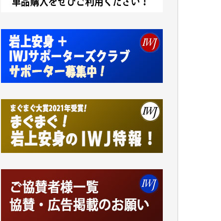
小池説夫 様
アオキカナメ 様
諸般の事情によりIWJ会費払えず今は非会員
です。市民側に立つ講演会にIWJのカメラマ
ンをよく拝見しております。コンテンツが失
われるのはあまりにもったいない。少しでも
お役立てください。（H.O.様）
今日、僅かですがカンパしました。（T.M.
様）
今日、僅かですがカンパしました。IWJの危
機を乗り切るには到底及ばない額ですが病気
の妻を抱えている私にとっては精一杯のカン
パです。
かねてよりIWJが発してきた膨大な取材記事
や解説記事、そして各界の方々とのインタビ
ューは大袈裟ではなく、極めて重要な知的財
産だと思っています。