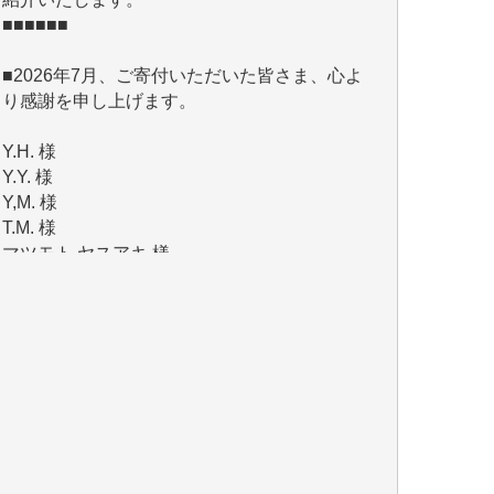
■2026年7月、ご寄付いただいた皆さま、心よ
り感謝を申し上げます。
Y.H. 様
Y.Y. 様
Y,M. 様
T.M. 様
マツモト ヤスアキ 様
マシオン 恵美香 様
岩井 祐子 様
吉村 隆子 様
新城 靖 様
青木 要 様
T.Y. 様
K.O. 様
Y.S. 様
Y.N. 様
y.m. 様
R.N. 様