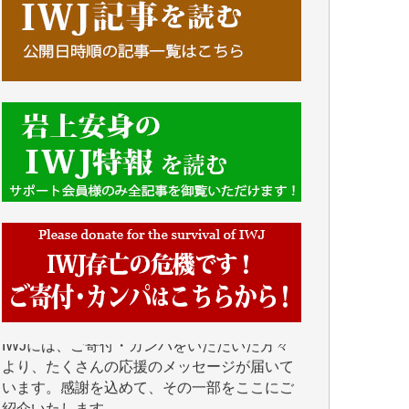
■■■■■■
IWJには、ご寄付・カンパをいただいた方々
より、たくさんの応援のメッセージが届いて
います。感謝を込めて、その一部をここにご
紹介いたします。
■■■■■■