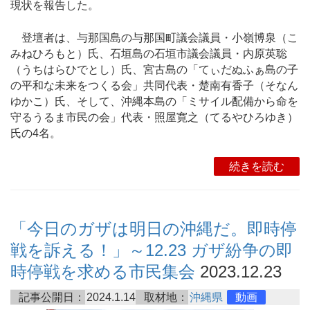
現状を報告した。
登壇者は、与那国島の与那国町議会議員・小嶺博泉（こ
みねひろもと）氏、石垣島の石垣市議会議員・内原英聡
（うちはらひでとし）氏、宮古島の「てぃだぬふぁ島の子
の平和な未来をつくる会」共同代表・楚南有香子（そなん
ゆかこ）氏、そして、沖縄本島の「ミサイル配備から命を
守るうるま市民の会」代表・照屋寛之（てるやひろゆき）
氏の4名。
続きを読む
「今日のガザは明日の沖縄だ。即時停
戦を訴える！」～12.23 ガザ紛争の即
時停戦を求める市民集会
2023.12.23
記事公開日：
2024.1.14
取材地：
沖縄県
動画