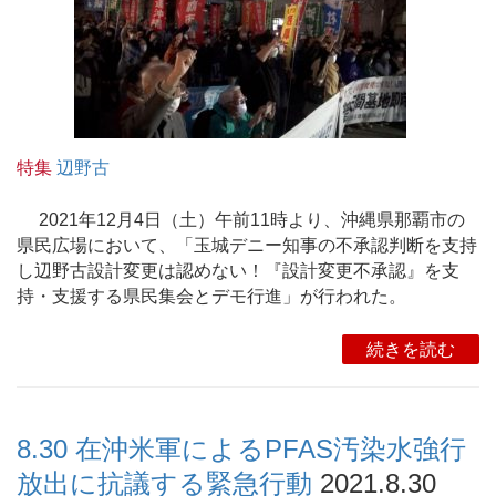
特集
辺野古
2021年12月4日（土）午前11時より、沖縄県那覇市の
県民広場において、「玉城デニー知事の不承認判断を支持
し辺野古設計変更は認めない！『設計変更不承認』を支
持・支援する県民集会とデモ行進」が行われた。
続きを読む
8.30 在沖米軍によるPFAS汚染水強行
放出に抗議する緊急行動
2021.8.30