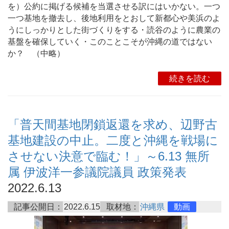
を）公約に掲げる候補を当選させる訳にはいかない。一つ
一つ基地を撤去し、後地利用をとおして新都心や美浜のよ
うにしっかりとした街づくりをする・読谷のように農業の
基盤を確保していく・このことこそが沖縄の道ではない
か？ （中略）
続きを読む
「普天間基地閉鎖返還を求め、辺野古
基地建設の中止。二度と沖縄を戦場に
させない決意で臨む！」～6.13 無所
属 伊波洋一参議院議員 政策発表
2022.6.13
記事公開日：
2022.6.15
取材地：
沖縄県
動画