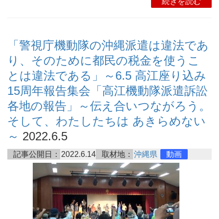
続きを読む
「警視庁機動隊の沖縄派遣は違法であ
り、そのために都民の税金を使うこ
とは違法である」～6.5 高江座り込み
15周年報告集会「高江機動隊派遣訴訟
各地の報告」～伝え合いつながろう。
そして、わたしたちは あきらめない
～
2022.6.5
記事公開日：
2022.6.14
取材地：
沖縄県
動画