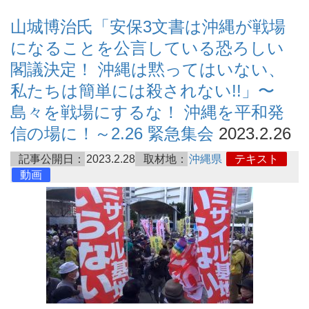
山城博治氏「安保3文書は沖縄が戦場
になることを公言している恐ろしい
閣議決定！ 沖縄は黙ってはいない、
私たちは簡単には殺されない!!」〜
島々を戦場にするな！ 沖縄を平和発
信の場に！～2.26 緊急集会
2023.2.26
記事公開日：
2023.2.28
取材地：
沖縄県
テキスト
動画