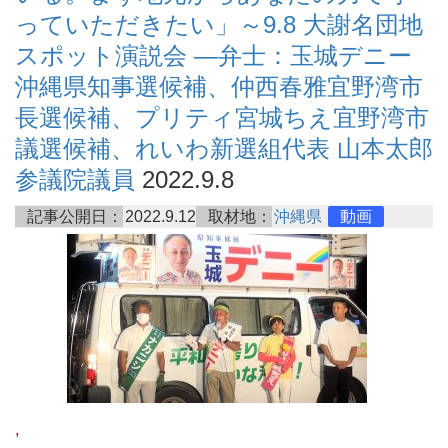
っていただきたい」～9.8 大謝名団地
スポット演説会 ―弁士：玉城デニー
沖縄県知事選候補、仲西春雅宜野湾市
長選候補、プリティ宮城ちえ宜野湾市
議選候補、れいわ新選組代表 山本太郎
参議院議員
2022.9.8
記事公開日：
2022.9.12
取材地：
沖縄県
動画
,