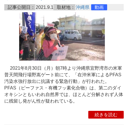
記事公開日：
2021.9.1
取材地：
沖縄県
動画
2021年8月30日（月）朝7時より沖縄県宜野湾市の米軍
普天間飛行場野嵩ゲート前にて、「在沖米軍によるPFAS
汚染水強行放出に抗議する緊急行動」が行われた。
PFAS（ピーファス・有機フッ素化合物）は、第二のダイ
オキシンともいわれ自然界では、ほとんど分解されず人体
に残留し発がん性が疑われている。
続きを読む