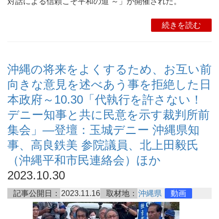
対話による信頼こそ平和の道 ～」が開催された。
続きを読む
沖縄の将来をよくするため、お互い前
向きな意見を述べあう事を拒絶した日
本政府～10.30「代執行を許さない！
デニー知事と共に民意を示す裁判所前
集会」―登壇：玉城デニー 沖縄県知
事、高良鉄美 参院議員、北上田毅氏
（沖縄平和市民連絡会）ほか
2023.10.30
記事公開日：
2023.11.16
取材地：
沖縄県
動画