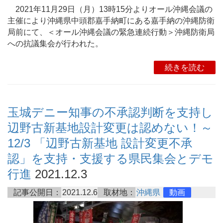
2021年11月29日（月）13時15分よりオール沖縄会議の
主催により沖縄県中頭郡嘉手納町にある嘉手納の沖縄防衛
局前にて、＜オール沖縄会議の緊急連続行動＞沖縄防衛局
への抗議集会が行われた。
続きを読む
玉城デニー知事の不承認判断を支持し
辺野古新基地設計変更は認めない！～
12/3 「辺野古新基地 設計変更不承
認」を支持・支援する県民集会とデモ
行進
2021.12.3
記事公開日：
2021.12.6
取材地：
沖縄県
動画