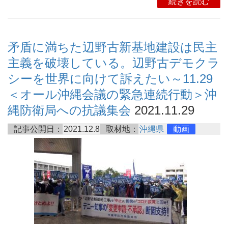
続きを読む
矛盾に満ちた辺野古新基地建設は民主
主義を破壊している。辺野古デモクラ
シーを世界に向けて訴えたい～11.29
＜オール沖縄会議の緊急連続行動＞沖
縄防衛局への抗議集会
2021.11.29
記事公開日：
2021.12.8
取材地：
沖縄県
動画