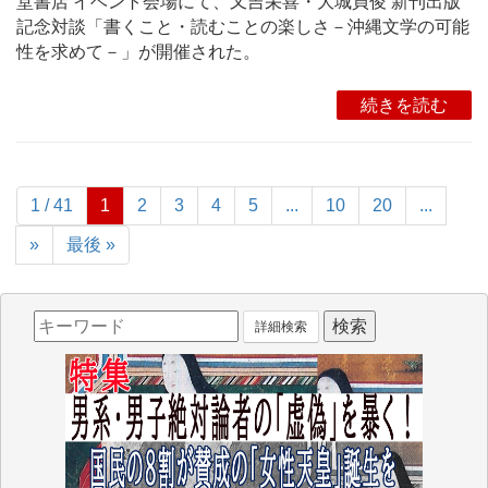
堂書店 イベント会場にて、又吉栄喜・大城貞俊 新刊出版
記念対談「書くこと・読むことの楽しさ－沖縄文学の可能
性を求めて－」が開催された。
続きを読む
1 / 41
1
2
3
4
5
...
10
20
...
»
最後 »
詳細検索