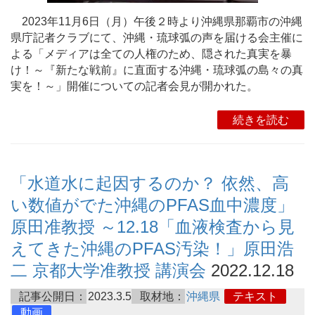
2023年11月6日（月）午後２時より沖縄県那覇市の沖縄
県庁記者クラブにて、沖縄・琉球弧の声を届ける会主催に
よる「メディアは全ての人権のため、隠された真実を暴
け！～『新たな戦前』に直面する沖縄・琉球弧の島々の真
実を！～」開催についての記者会見が開かれた。
続きを読む
「水道水に起因するのか？ 依然、高
い数値がでた沖縄のPFAS血中濃度」
原田准教授 ～12.18「血液検査から見
えてきた沖縄のPFAS汚染！」原田浩
二 京都大学准教授 講演会
2022.12.18
記事公開日：
2023.3.5
取材地：
沖縄県
テキスト
動画