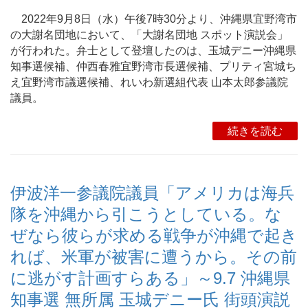
2022年9月8日（水）午後7時30分より、沖縄県宜野湾市
の大謝名団地において、「大謝名団地 スポット演説会」
が行われた。弁士として登壇したのは、玉城デニー沖縄県
知事選候補、仲西春雅宜野湾市長選候補、プリティ宮城ち
え宜野湾市議選候補、れいわ新選組代表 山本太郎参議院
議員。
続きを読む
伊波洋一参議院議員「アメリカは海兵
隊を沖縄から引こうとしている。な
ぜなら彼らが求める戦争が沖縄で起き
れば、米軍が被害に遭うから。その前
に逃がす計画すらある」～9.7 沖縄県
知事選 無所属 玉城デニー氏 街頭演説