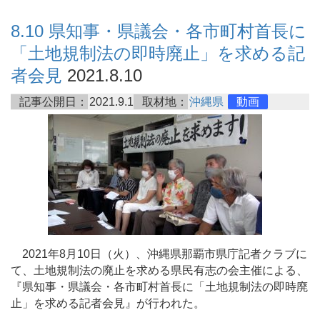
8.10 県知事・県議会・各市町村首長に
「土地規制法の即時廃止」を求める記
者会見
2021.8.10
記事公開日：
2021.9.1
取材地：
沖縄県
動画
2021年8月10日（火）、沖縄県那覇市県庁記者クラブに
て、土地規制法の廃止を求める県民有志の会主催による、
『県知事・県議会・各市町村首長に「土地規制法の即時廃
止」を求める記者会見』が行われた。