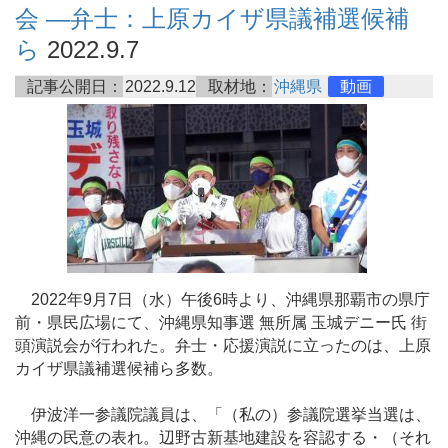
会 ―弁士：上原カイザ県議補選候補
ら
2022.9.7
記事公開日：
2022.9.12
取材地：
沖縄県
動画
2022年9月7日（水）午後6時より、沖縄県那覇市の県庁
前・県民広場にて、沖縄県知事選 無所属 玉城デニー氏 街
頭演説会が行われた。弁士・応援演説に立ったのは、上原
カイザ県議補選候補ら多数。
伊波洋一参議院議員は、「（私の）参議院選挙当選は、
沖縄の民意の表れ。辺野古新基地建設を容認する・（それ