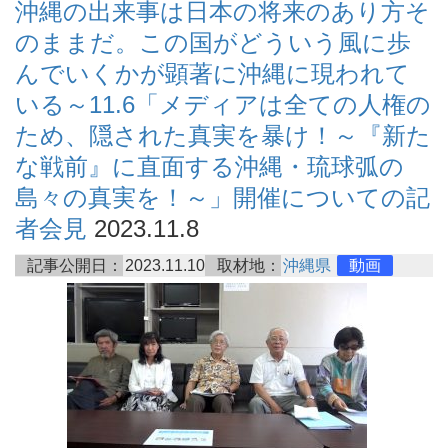
沖縄の出来事は日本の将来のあり方そ
のままだ。この国がどういう風に歩
んでいくかが顕著に沖縄に現われて
いる～11.6「メディアは全ての人権の
ため、隠された真実を暴け！～『新た
な戦前』に直面する沖縄・琉球弧の
島々の真実を！～」開催についての記
者会見
2023.11.8
記事公開日：
2023.11.10
取材地：
沖縄県
動画