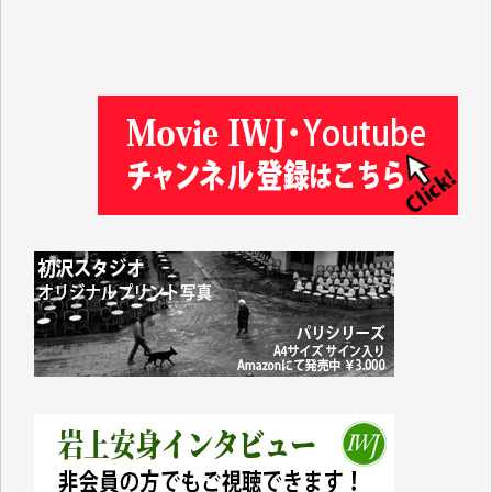
徳山匡 様
金 盛起 様
塩川 晃平 様
松本益美 様
井出 隆太 様
及川昭男 様
岩井祐子 様
藤田英之 様
藤岡比左志 様
井出 隆太 様
小池説夫 様
アオキカナメ 様
諸般の事情によりIWJ会費払えず今は非会員です。市
民側に立つ講演会にIWJのカメラマンをよく拝見して
おります。コンテンツが失われるのはあまりにもった
いない。少しでもお役立てください。（H.O.様）
今日、僅かですがカンパしました。（T.M.様）