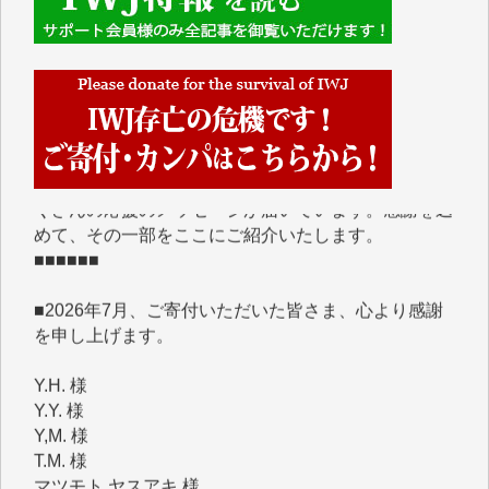
■■■■■■
IWJには、ご寄付・カンパをいただいた方々より、た
くさんの応援のメッセージが届いています。感謝を込
めて、その一部をここにご紹介いたします。
■■■■■■
■2026年7月、ご寄付いただいた皆さま、心より感謝
を申し上げます。
Y.H. 様
Y.Y. 様
Y,M. 様
T.M. 様
マツモト ヤスアキ 様
マシオン 恵美香 様