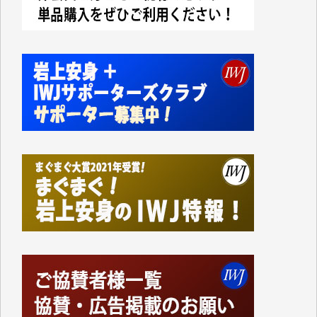
今日、僅かですがカンパしました。IWJの危機を乗り
切るには到底及ばない額ですが病気の妻を抱えている
私にとっては精一杯のカンパです。
かねてよりIWJが発してきた膨大な取材記事や解説記
事、そして各界の方々とのインタビューは大袈裟では
なく、極めて重要な知的財産だと思っています。
Windows7の頃はIWJの動画もRealPlayerで録画でき
て、かなりの動画をDVDに焼きこんで保存していま
した。
しかし、それが出来なくなって以降はExcelなどを使
ってハイパーリンクを張り、重要と思われる記事にい
つでも簡単にアクセスできるようにして来ました。し
かし、それができるのもコンテンツがサーバーに保存
されているからこそのことであり、そのサーバーが使
えなくなってしまえば二度と視ることが出来なくなっ
てしまいます。
「何とかしなければ、何とかしてほしい。」と思いな
がらも前述した事情でどうにもならない自分の非力に
歯ぎしりするばかりです。（T.M.様）