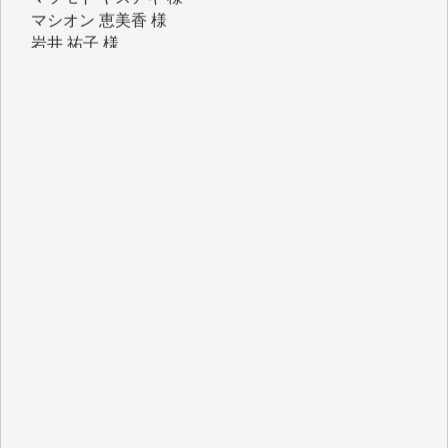
岩井 祐子 様
吉村 隆子 様
新城 靖 様
青木 要 様
T.Y. 様
K.O. 様
Y.S. 様
Y.N. 様
y.m. 様
R.N. 様
J.M. 様
T.N. 様
Y.T. 様
T.K. 様
ASAKO TAKAESU 様
マシオン恵美香 様
平野智生 様
山本賢二 様
吉住俊昭 様