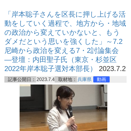
「岸本聡子さんを区長に押し上げる活
動をしていく過程で、地方から・地域
の政治から変えていかないと、もう
ダメだという思いを強くした」～7.2
尼崎から政治を変える7・2討論集会
―登壇：内田聖子氏（東京・杉並区
2022年岸本聡子選対本部長）
2023.7.2
記事公開日：
2023.7.4
取材地：
兵庫県
動画