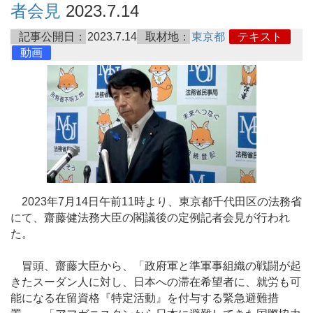
者会見
2023.7.14
記事公開日：
2023.7.14
取材地：
東京都
テキスト
動画
2023年7月14日午前11時より、東京都千代田区の法務省
にて、齋藤健法務大臣の閣議後の定例記者会見が行われ
た。
冒頭、齋藤大臣から、「政府軍と準軍事組織の戦闘が起
きたスーダン人に対し、日本への滞在希望者に、就労も可
能になる在留資格『特定活動』を付与する緊急避難措