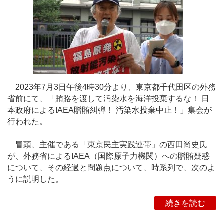
2023年7月3日午後4時30分より、東京都千代田区の外務
省前にて、「賄賂を渡して汚染水を海洋投棄するな！ 日
本政府によるIAEA贈賄糾弾！ 汚染水投棄中止！」集会が
行われた。
冒頭、主催である「東京民主実践連帯」の西田尚史氏
が、外務省によるIAEA（国際原子力機関）への贈賄疑惑
について、その経過と問題点について、時系列で、次のよ
うに説明した。
続きを読む