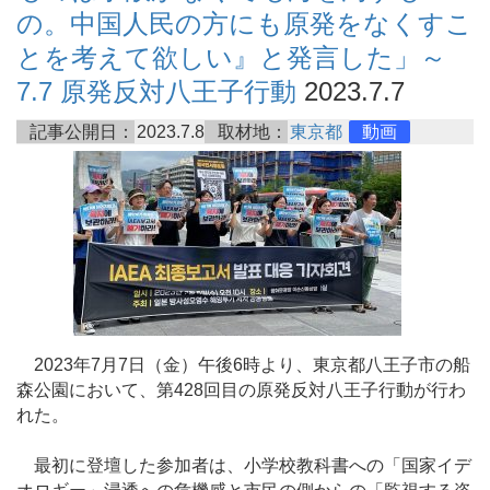
の。中国人民の方にも原発をなくすこ
とを考えて欲しい』と発言した」～
7.7 原発反対八王子行動
2023.7.7
記事公開日：
2023.7.8
取材地：
東京都
動画
2023年7月7日（金）午後6時より、東京都八王子市の船
森公園において、第428回目の原発反対八王子行動が行わ
れた。
最初に登壇した参加者は、小学校教科書への「国家イデ