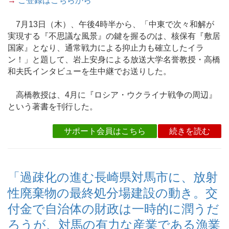
→
ご登録はこちらから
7月13日（木）、午後4時半から、「中東で次々和解が
実現する『不思議な風景』の鍵を握るのは、核保有『敷居
国家』となり、通常戦力による抑止力も確立したイラ
ン！」と題して、岩上安身による放送大学名誉教授・高橋
和夫氏インタビューを生中継でお送りした。
高橋教授は、4月に『ロシア・ウクライナ戦争の周辺』
という著書を刊行した。
サポート会員はこちら
続きを読む
「過疎化の進む長崎県対馬市に、放射
性廃棄物の最終処分場建設の動き。交
付金で自治体の財政は一時的に潤うだ
ろうが、対馬の有力な産業である漁業