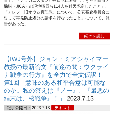
置」、「アフガニスタンから日本に避難してきた国際協力
機構（JICA）の現地職員ら114人を難民認定したこと」、
「アレフ（旧オウム真理教）について、公安審査委員会に
対して再発防止処分の請求を行なったこと」について、報
告があった。
続きを読む
【IWJ号外】ジョン・ミアシャイマー
教授の最新論文『前途の闇：ウクライ
ナ戦争の行方』を全力で全文仮訳！
第1回「意味のある和平合意は可能な
のか。私の答えは『ノー』、『最悪の
結末は、核戦争』！」
2023.7.13
記事公開日：
2023.7.13
テキスト