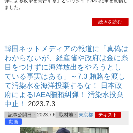
弾による攻撃を警告する」というタイトルの記事を配信し
ました。
続きを読む
韓国ネットメディアの報道に「真偽は
わからないが、経産省や政府は金に糸
目をつけずに海洋放出をやろうとし
ている事実はある」～7.3 賄賂を渡し
て汚染水を海洋投棄するな！ 日本政
府によるIAEA贈賄糾弾！ 汚染水投棄
中止！
2023.7.3
記事公開日：
2023.7.6
取材地：
東京都
テキスト
動画