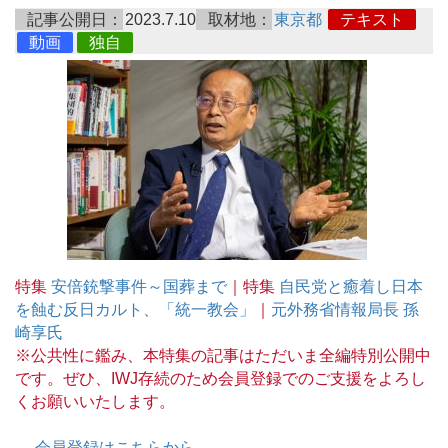
記事公開日：
2023.7.10
取材地：
東京都
テキスト
動画
独自
特集
安倍銃撃事件～国葬まで
｜特集
自民党と癒着し日本
を蝕む反日カルト、「統一教会」
｜
元外務省情報局長 孫
崎享氏
※公共性に鑑み、本特集の記事はただいま全編特別公開中
です。ぜひ、IWJ存続のため会員登録でのご支援をよろし
くお願いいたします。
→
会員登録はこちらから