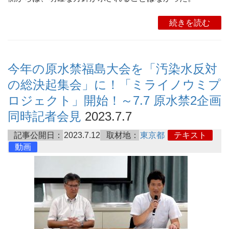
続きを読む
今年の原水禁福島大会を「汚染水反対
の総決起集会」に！「ミライノウミプ
ロジェクト」開始！～7.7 原水禁2企画
同時記者会見
2023.7.7
記事公開日：
2023.7.12
取材地：
東京都
テキスト
動画