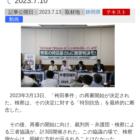
て
2023.7.10
記事公開日：
2023.7.13
取材地：
静岡県
テキスト
動画
2023年3月13日、「袴田事件」の再審開始が決定され
た。検察は、その決定に対する「特別抗告」を最終的に断
念した。
その後、再審の開始に向け、裁判所・弁護団・検察によ
る三者協議が、計3回開催された。この協議の場で、検察
側からは、明確な方針が示されることはなかった。