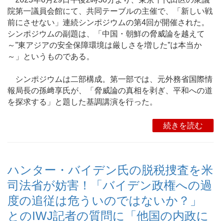
院第一議員会館にて、共同テーブルの主催で、「新しい戦
前にさせない」連続シンポジウムの第4回が開催された。
シンポジウムの副題は、「中国・朝鮮の脅威論を越えて
～”東アジアの安全保障環境は厳しさを増した”は本当か
～」というものである。
シンポジウムは二部構成。第一部では、元外務省国際情
報局長の孫﨑享氏が、「脅威論の真相を剥ぎ、平和への道
を探求する」と題した基調講演を行った。
続きを読む
ハンター・バイデン氏の脱税捜査を米
司法省が妨害！「バイデン政権への過
度の追従は危ういのではないか？」
とのIWJ記者の質問に「他国の内政に