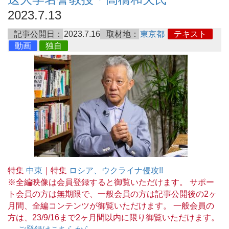
2023.7.13
記事公開日：
2023.7.16
取材地：
東京都
テキスト
動画
独自
特集
中東
｜特集
ロシア、ウクライナ侵攻!!
※全編映像は会員登録すると御覧いただけます。 サポー
ト会員の方は無期限で、一般会員の方は記事公開後の2ヶ
月間、全編コンテンツが御覧いただけます。 一般会員の
方は、23/9/16まで2ヶ月間以内に限り御覧いただけます。