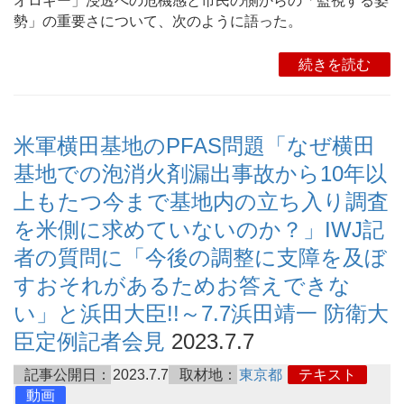
オロギー」浸透への危機感と市民の側からの「監視する姿
勢」の重要さについて、次のように語った。
続きを読む
米軍横田基地のPFAS問題「なぜ横田
基地での泡消火剤漏出事故から10年以
上もたつ今まで基地内の立ち入り調査
を米側に求めていないのか？」IWJ記
者の質問に「今後の調整に支障を及ぼ
すおそれがあるためお答えできな
い」と浜田大臣!!～7.7浜田靖一 防衛大
臣定例記者会見
2023.7.7
記事公開日：
2023.7.7
取材地：
東京都
テキスト
動画