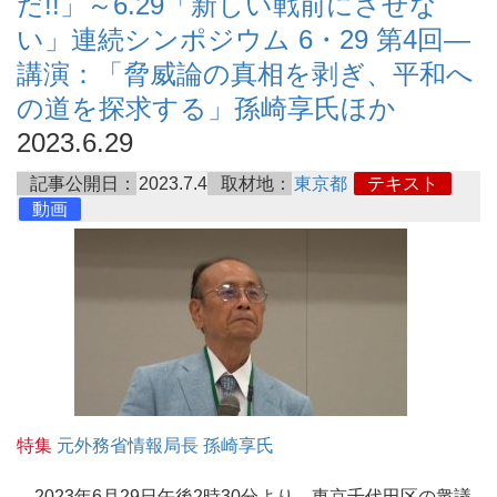
だ!!」～6.29「新しい戦前にさせな
い」連続シンポジウム 6・29 第4回―
講演：「脅威論の真相を剥ぎ、平和へ
の道を探求する」孫崎享氏ほか
2023.6.29
記事公開日：
2023.7.4
取材地：
東京都
テキスト
動画
特集
元外務省情報局長 孫崎享氏
2023年6月29日午後2時30分より、東京千代田区の衆議