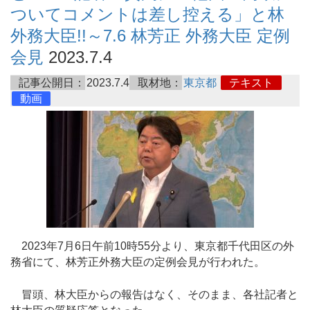
ついてコメントは差し控える」と林
外務大臣!!～7.6 林芳正 外務大臣 定例
会見
2023.7.4
記事公開日：
2023.7.4
取材地：
東京都
テキスト
動画
2023年7月6日午前10時55分より、東京都千代田区の外
務省にて、林芳正外務大臣の定例会見が行われた。
冒頭、林大臣からの報告はなく、そのまま、各社記者と