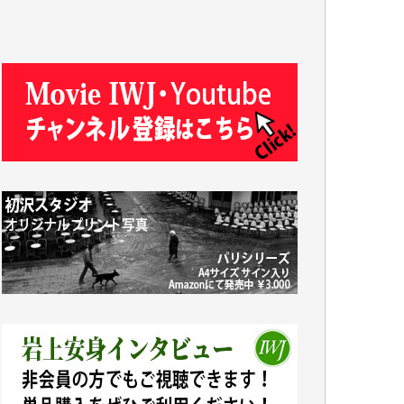
J.M. 様
T.N. 様
Y.T. 様
T.K. 様
ASAKO TAKAESU 様
マシオン恵美香 様
平野智生 様
山本賢二 様
吉住俊昭 様
徳山匡 様
金 盛起 様
塩川 晃平 様
松本益美 様
井出 隆太 様
及川昭男 様
岩井祐子 様
藤田英之 様
藤岡比左志 様
井出 隆太 様