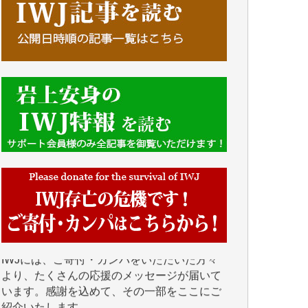
■■■■■■
IWJには、ご寄付・カンパをいただいた方々
より、たくさんの応援のメッセージが届いて
います。感謝を込めて、その一部をここにご
紹介いたします。
■■■■■■