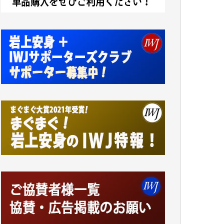
小池説夫 様
アオキカナメ 様
諸般の事情によりIWJ会費払えず今は非会員
です。市民側に立つ講演会にIWJのカメラマ
ンをよく拝見しております。コンテンツが失
われるのはあまりにもったいない。少しでも
お役立てください。（H.O.様）
今日、僅かですがカンパしました。（T.M.
様）
今日、僅かですがカンパしました。IWJの危
機を乗り切るには到底及ばない額ですが病気
の妻を抱えている私にとっては精一杯のカン
パです。
かねてよりIWJが発してきた膨大な取材記事
や解説記事、そして各界の方々とのインタビ
ューは大袈裟ではなく、極めて重要な知的財
産だと思っています。