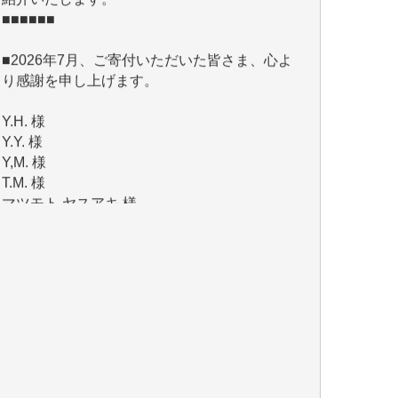
■2026年7月、ご寄付いただいた皆さま、心よ
り感謝を申し上げます。
Y.H. 様
Y.Y. 様
Y,M. 様
T.M. 様
マツモト ヤスアキ 様
マシオン 恵美香 様
岩井 祐子 様
吉村 隆子 様
新城 靖 様
青木 要 様
T.Y. 様
K.O. 様
Y.S. 様
Y.N. 様
y.m. 様
R.N. 様