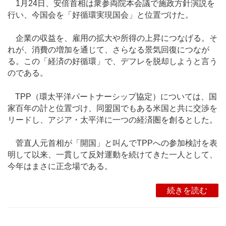
1月24日、安倍首相は衆参両院本会議で施政方針演説を
行い、今国会を「好循環実現国会」と位置づけた。
企業の収益を、雇用の拡大や所得の上昇につなげる。そ
れが、消費の増加を通じて、さらなる景気回復につなが
る。この「経済の好循環」で、デフレを脱却しようと言う
のである。
TPP（環太平洋パートナーシップ協定）については、国
家百年の計と位置づけ、同盟国でもある米国と共に交渉を
リードし、アジア・太平洋に一つの経済圏を創るとした。
菅直人元首相が「開国」と叫んでTPPへの参加検討を表
明して以来、一貫して反対運動を続けてきた一人として、
今年はまさに正念場である。
続きを読む