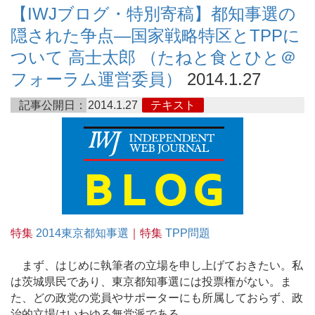
【IWJブログ・特別寄稿】都知事選の
隠された争点―国家戦略特区とTPPに
ついて 高士太郎 （たねと食とひと＠
フォーラム運営委員）
2014.1.27
記事公開日：
2014.1.27
テキスト
特集
2014東京都知事選
｜特集
TPP問題
まず、はじめに執筆者の立場を申し上げておきたい。私
は茨城県民であり、東京都知事選には投票権がない。ま
た、どの政党の党員やサポーターにも所属しておらず、政
治的立場はいわゆる無党派である。