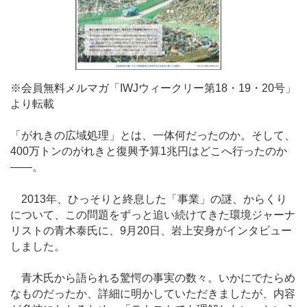
※会員無料メルマガ「IWJウィークリー第18・19・20号」
より転載
「がれきの広域処理」とは、一体何だったのか。そして、
400万トンのがれきと復興予算1兆円はどこへ行ったのか
――。
2013年、ひっそりと終息した「事業」の謎、からくり
について、この問題をずっと追い続けてきた環境ジャーナ
リストの青木泰氏に、9月20日、岩上安身がインタビュー
しました。
青木氏から語られる驚愕の事実の数々。いかにでたらめ
なものだったか、詳細に明かしていただきましたが、内容