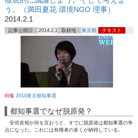
う。（満田夏花 環境NGO 理事）
2014.2.1
記事公開日：
2014.2.1
取材地：
東京都
テキスト
特集
2014東京都知事選
都知事選でなぜ脱原発？
安倍首相が何を言おうと、すでに脱原発は都知事選の争
点になった。これには有権者の多くが納得している。