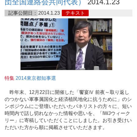
団全国連絡会共同代表）
2014.1.23
記事公開日：
2014.1.23
テキスト
特集
2014東京都知事選
昨年末、12月22日に開催した「饗宴Ⅳ 前夜～取り返し
のつかない軍事属国化と経済植民地化に抗うために」のシ
ンポジウムにご登壇いただいたパネリストの方々に、短い
時間内で話し切れなかった情報や思いを、「IWJウィーク
リー」に寄稿していただくことにしました。お引き受けい
ただいた方から順に掲載させていただきます。