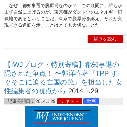
なぜ、都知事選で脱原発なのか？ この疑問に、誰もが
まず自然に上げるのが、東京都がダントツのエネルギー消
費地であるということだ。東京で脱原発を訴え、それが実
現できる道筋を示すことはとても大切なことだ。
続きを読む
【IWJブログ・特別寄稿】都知事選の
隠された争点！ 〜郭洋春著『TPP す
ぐそこに迫る亡国の罠』を担当した女
性編集者の視点から
2014.1.29
記事公開日：
2014.1.29
テキスト
動画