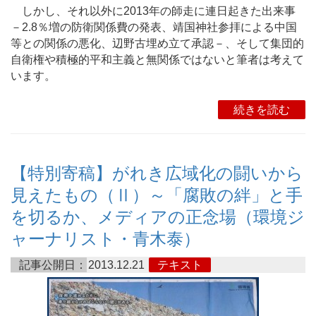
しかし、それ以外に2013年の師走に連日起きた出来事
－2.8％増の防衛関係費の発表、靖国神社参拝による中国
等との関係の悪化、辺野古埋め立て承認－、そして集団的
自衛権や積極的平和主義と無関係ではないと筆者は考えて
います。
続きを読む
【特別寄稿】がれき広域化の闘いから
見えたもの（Ⅱ）～「腐敗の絆」と手
を切るか、メディアの正念場（環境ジ
ャーナリスト・青木泰）
記事公開日：
2013.12.21
テキスト