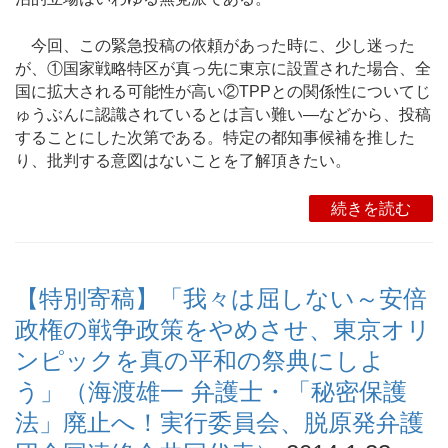
今回、この緊急投稿の依頼があった時に、少し迷った
が、①国家戦略特区が真っ先に東京に設置された場合、全
国に拡大される可能性が高い②TPPとの関係性についてじ
ゅうぶんに認識されているとは言い難い―などから、投稿
することにした次第である。特定の都知事候補を推した
り、批判する意図はないことを了解頂きたい。
続きを読む
【特別寄稿】「我々は屈しない～安倍
政権の戦争政策をやめさせ、東京オリ
ンピックを真の平和の祭典にしよ
う」（海渡雄一 弁護士・「秘密保護
法」廃止へ！実行委員会、脱原発弁護