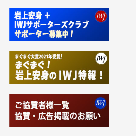
かねてよりIWJが発してきた膨大な取材記事や解説記
事、そして各界の方々とのインタビューは大袈裟では
なく、極めて重要な知的財産だと思っています。
Windows7の頃はIWJの動画もRealPlayerで録画でき
て、かなりの動画をDVDに焼きこんで保存していま
した。
しかし、それが出来なくなって以降はExcelなどを使
ってハイパーリンクを張り、重要と思われる記事にい
つでも簡単にアクセスできるようにして来ました。し
かし、それができるのもコンテンツがサーバーに保存
されているからこそのことであり、そのサーバーが使
えなくなってしまえば二度と視ることが出来なくなっ
てしまいます。
「何とかしなければ、何とかしてほしい。」と思いな
がらも前述した事情でどうにもならない自分の非力に
歯ぎしりするばかりです。（T.M.様）
いつもまともな報道、ありがとうございます。（新城
靖 様）