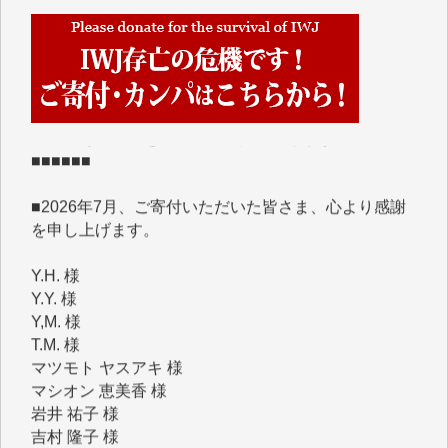
■■■■■■
IWJには、ご寄付・カンパをいただいた方々より、た
くさんの応援のメッセージが届いています。感謝を込
めて、その一部をここにご紹介いたします。
■■■■■■
■2026年7月、ご寄付いただいた皆さま、心より感謝
を申し上げます。
Y.H. 様
Y.Y. 様
Y,M. 様
T.M. 様
マツモト ヤスアキ 様
マシオン 恵美香 様
岩井 祐子 様
吉村 隆子 様
新城 靖 様