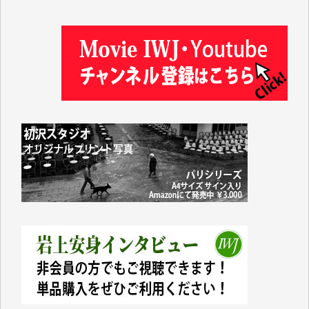
井出 隆太 様
及川昭男 様
岩井祐子 様
藤田英之 様
藤岡比左志 様
井出 隆太 様
小池説夫 様
アオキカナメ 様
諸般の事情によりIWJ会費払えず今は非会員です。市
民側に立つ講演会にIWJのカメラマンをよく拝見して
おります。コンテンツが失われるのはあまりにもった
いない。少しでもお役立てください。（H.O.様）
今日、僅かですがカンパしました。（T.M.様）
今日、僅かですがカンパしました。IWJの危機を乗り
切るには到底及ばない額ですが病気の妻を抱えている
私にとっては精一杯のカンパです。